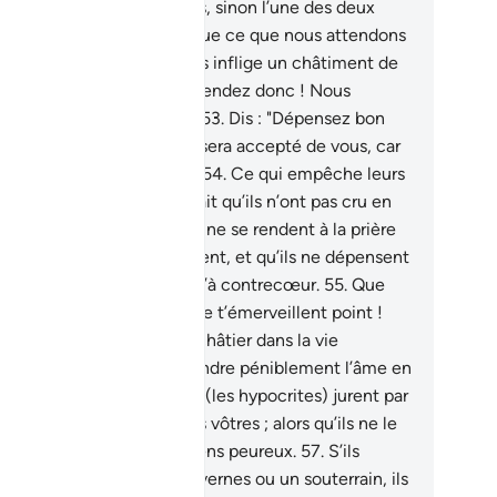
u’attendez-vous pour nous, sinon l’une des deux
illeures choses ? Tandis que ce que nous attendons
ur vous, c’est qu’Allah vous inflige un châtiment de
 part ou par nos mains. Attendez donc ! Nous
tendons aussi, avec vous."
53
.
Dis : "Dépensez bon
, mal gré : jamais cela ne sera accepté de vous, car
us êtes des gens pervers."
54
.
Ce qui empêche leurs
s d’être agréés, c’est le fait qu’ils n’ont pas cru en
ah et Son Messager, qu’ils ne se rendent à la prière
s-Salât) que paresseusement, et qu’ils ne dépensent
ans les bonnes œuvres) qu’à contrecœur.
55
.
Que
rs biens et leurs enfants ne t’émerveillent point !
ah ne veut par-là que les châtier dans la vie
ésente, et que (les voir) rendre péniblement l’âme en
at de mécréance.
56
.
Et ils (les hypocrites) jurent par
ah qu’ils sont vraiment des vôtres ; alors qu’ils ne le
nt pas. Mais ce sont des gens peureux.
57
.
S’ils
uvaient un refuge, des cavernes ou un souterrain, ils