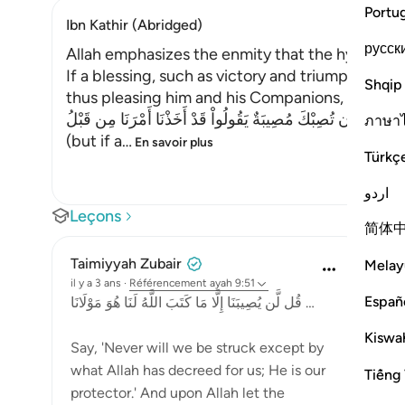
Portu
Ibn Kathir (Abridged)
русск
Allah emphasizes the enmity that the hypocrite
If a blessing, such as victory and triumph over 
Shqip
thus pleasing him and his Companions, it grieve
وَإِن تُصِبْكَ مُصِيبَةٌ يَقُولُواْ قَدْ أَخَذْنَا أَمْرَنَا مِن قَبْلُ
ภาษา
(but if a
…
En savoir plus
Türkç
اردو
Leçons
简体
Taimiyyah Zubair
Melay
il y a 3 ans
·
Référencement
ayah 9:51
Españ
قُل لَّن يُصِيبَنَا إِلَّا مَا كَتَبَ اللَّهُ لَنَا هُوَ مَوْلَانَا …
Kiswah
Say, 'Never will we be struck except by
what Allah has decreed for us; He is our
Tiếng 
protector.' And upon Allah let the