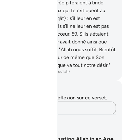
 tourneraient donc et s’y précipiteraient à bride
attue.
58
.
Il en est parmi eux qui te critiquent au
et des aumônes (As-Sadaqât) : s’il leur en est
né, les voilà satisfaits; mais s’il ne leur en est pas
nné, les voilà pleins de rancœur.
59
.
S’ils s’étaient
ntentés de ce qu’Allah leur avait donné ainsi que
 Messager et avaient dit : "Allah nous suffit. Bientôt
lah nous accordera Sa faveur de même que Son
sager !... C’est vers Allah que va tout notre désir."
ench Translation(Muhammad Hamidullah)
tes et réflexions
us n'avez aucune note ni réflexion sur ce verset.
Notez vos pensées…
ans d'Apprentissage
Tawakkul: Trusting Allah in an Age