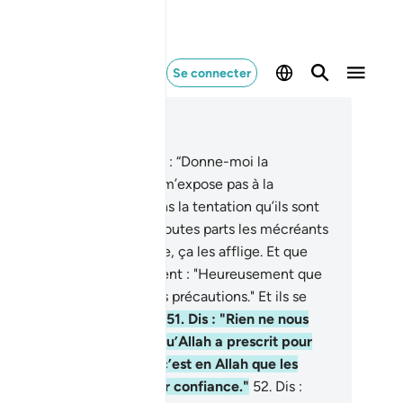
Se connecter
re dans le contexte
pitre 9, Page 195, Juz 10
.
Parmi eux il en est qui dit : “Donne-moi la
rmission (de rester) et ne m’expose pas à la
tation !” Or, c’est bien dans la tentation qu’ils sont
mbés; et l’Enfer cerne de toutes parts les mécréants
0
.
Qu’un bonheur t’atteigne, ça les afflige. Et que
atteigne un malheur, ils disent : "Heureusement que
s avions pris d’avance nos précautions." Et ils se
tournent tout en exultant.
51
.
Dis : "Rien ne nous
teindra, en dehors de ce qu’Allah a prescrit pour
s. Il est notre Maître. Et c’est en Allah que les
oyants doivent mettre leur confiance."
52
.
Dis :