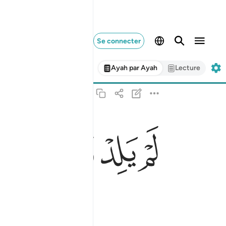
Se connecter
Ayah par Ayah
Lecture
ﱉ
ﱊ
ﱋ
ﱌ
ﱍ
لم يلد ولم يولد ٣
لَمْ يَلِدْ وَلَمْ يُولَدْ ٣