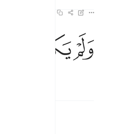
ﱎ
ﱏ
ﱐ
ﱑ
ولم يكن له كفوا احد ٤
وَلَمْ يَكُن لَّهُۥ كُفُوًا أَحَدٌۢ ٤
e