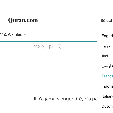
Sélect
112. Al-Ihlas
Englis
Traduction
: Muhammad Hamidullah
العربية
112:3
বাংলা
ارسی
França
Indon
Italia
Il n’a jamais engendré, n’a pas été
Dutch