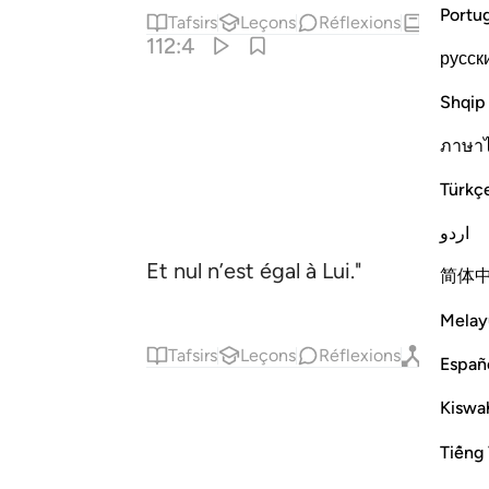
Portu
Tafsirs
Leçons
Réflexions
Hadith
112:4
русск
Shqip
ภาษา
Türkç
اردو
Et nul n’est égal à Lui."
简体
Melay
Tafsirs
Leçons
Réflexions
Qiraat
Españ
Kiswah
Tiếng 