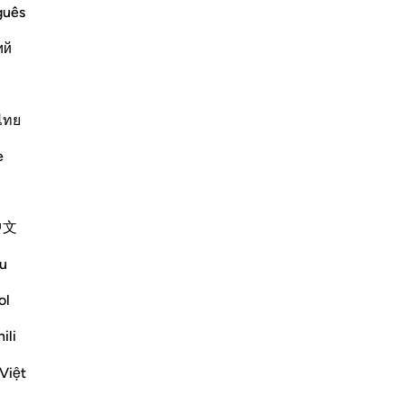
guês
Contenu associé
ий
ﱒ
ﱓ
ไทย
e
中文
u
Hadith
Contenu associé
ol
Sourate précédente
Début de la Sourate
Sourate suivant
ili
Việt