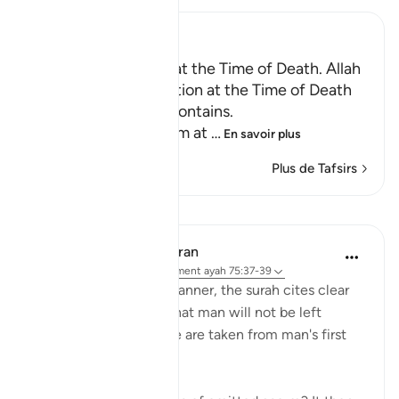
Ibn Kathir (Abridged)
Certainty will Occur at the Time of Death. Allah
Informs of the Condition at the Time of Death
and What Terrors it Contains.
May Allah make us firm at
…
En savoir plus
Plus de Tafsirs
Leçons
In the Shade of the Quran
il y a 31 semaines
·
Référencement
ayah 75:37-39
In a clear and simple manner, the surah cites clear
evidence confirming that man will not be left
without purpose. These are taken from man's first
origins: