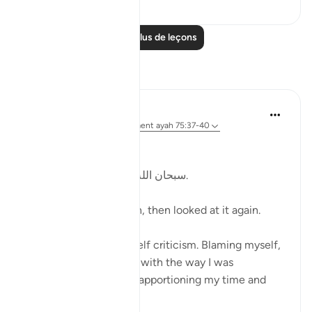
Lire plus de leçons
Réflexions
Kulsum Maniar
il y a 4 semaines
·
Référencement
ayah 75:37-40
بسم الله الرحمن الرحيم
سبحان الله. سبحان الله. سبحان الله.
Just looked at this ayah, then looked at it again.
I was in a moment of self criticism. Blaming myself,
disappointed, unhappy with the way I was
organising my day and apportioning my time and
perfo...
Voir plus