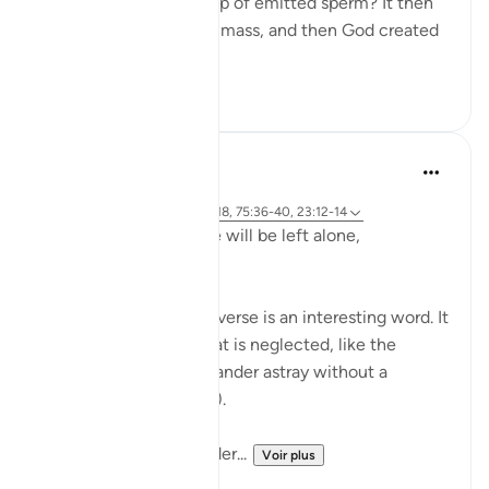
"Was he not a mere drop of emitted sperm? It then
became a clinging cell mass, and then God created
an...
Voir plus
1
0
Hammad Fahim
il y a 2 ans
·
Référencement
ayah 23:115-118, 75:36-40, 23:12-14
Does man think that he will be left alone,
unquestioned?
The word 'Suda' in the verse is an interesting word. It
refers to something that is neglected, like the
animal that is left to wander astray without a
shepherd (السدى الهمل).
Allah invites us to ponder...
Voir plus
19
4