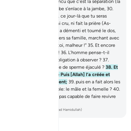
[l’agonisant] est convaincu que c’est la séparation (la
mort),
29
.
et que la jambe s’enlace à la jambe,
30
.
c’est vers ton Seigneur, ce jour-là que tu seras
conduit.
31
.
Mais il n’a ni cru, ni fait la prière (As-
Salât),
32
.
par contre, il a démenti et tourné le dos,
33
.
puis il s’en est allé vers sa famille, marchant avec
orgueil.
34
.
"Malheur à toi, malheur !"
35
.
Et encore
malheur à toi, malheur !
36
.
L’homme pense-t-il
qu’on le laissera sans obligation à observer ?
37
.
N’était-il pas une goutte de sperme éjaculé ?
38
.
Et
ensuite une adhérence Puis [Allah] l’a créée et
formée harmonieusement;
39
.
puis en a fait alors les
deux éléments de couple: le mâle et la femelle ?
40
.
Celui-là (Allah) n’est-Il pas capable de faire revivre
les morts ?
-
French Translation(Muhammad Hamidullah)
Lisez le Tafsir