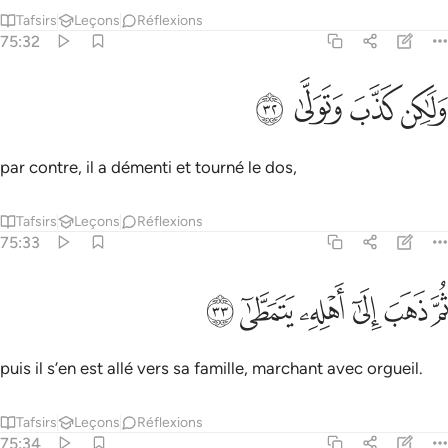
Tafsirs
Leçons
Réflexions
75:32
ﱷ
ﱸ
لاكن كذب وتولى ٣٢
ﱹ
ﱺ
َلَـٰكِن كَذَّبَ وَتَوَلَّىٰ ٣٢
par contre, il a démenti et tourné le dos,
Tafsirs
Leçons
Réflexions
75:33
ﱻ
ﱼ
ﱽ
ﱾ
م ذهب الى اهله يتمطى ٣٣
ﱿ
ﲀ
ُمَّ ذَهَبَ إِلَىٰٓ أَهْلِهِۦ يَتَمَطَّىٰٓ ٣٣
puis il s’en est allé vers sa famille, marchant avec orgueil.
Tafsirs
Leçons
Réflexions
75:34