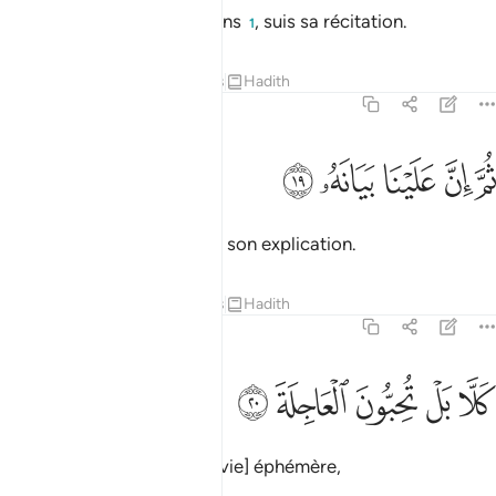
Quand donc Nous le récitons
, suis sa récitation.
1
Tafsirs
Leçons
Réflexions
Hadith
75:19
ﳘ
ﳙ
م ان علينا بيانه ١٩
ﳚ
ﳛ
ﳜ
ُمَّ إِنَّ عَلَيْنَا بَيَانَهُۥ ١٩
A Nous, ensuite incombera son explication.
Tafsirs
Leçons
Réflexions
Hadith
75:20
ﱁ
ﱂ
ﱃ
لا بل تحبون العاجلة ٢٠
ﱄ
ﱅ
َلَّا بَلْ تُحِبُّونَ ٱلْعَاجِلَةَ ٢٠
Mais vous aimez plutôt [la vie] éphémère,