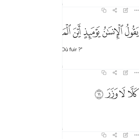
Tafsirs
Leçons
Réflexions
75:10
ﲧ
ﲨ
ﲩ
قول الانسان يوميذ اين المفر ١٠
ﲪ
ﲫ
ﲬ
َقُولُ ٱلْإِنسَـٰنُ يَوْمَئِذٍ أَيْنَ ٱلْمَفَرُّ ١٠
l’homme, ce jour-là, dira : "Où fuir ?"
Tafsirs
Leçons
Réflexions
75:11
ﲭ
لا لا وزر ١١
ﲮ
ﲯ
ﲰ
َلَّا لَا وَزَرَ ١١
Non ! Point de refuge !
Tafsirs
Leçons
Réflexions
75:12