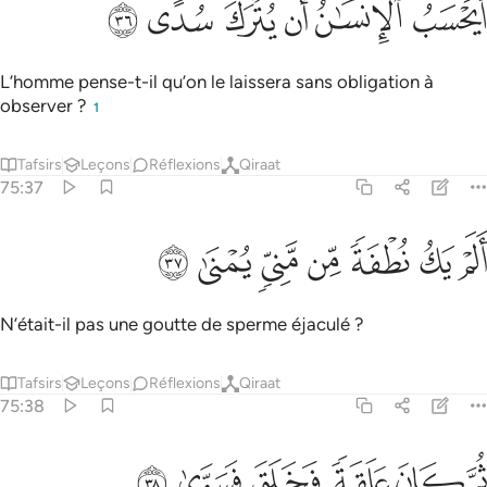
ﲊ
ﲋ
ﲌ
ﲍ
ﲎ
ﲏ
َيَحْسَبُ ٱلْإِنسَـٰنُ أَن يُتْرَكَ سُدًى ٣٦
L’homme pense-t-il qu’on le laissera sans obligation à
observer ?
1
Tafsirs
Leçons
Réflexions
Qiraat
75:37
ﲐ
ﲑ
ﲒ
ﲓ
لم يك نطفة من مني يمنى ٣٧
ﲔ
ﲕ
ﲖ
َلَمْ يَكُ نُطْفَةًۭ مِّن مَّنِىٍّۢ يُمْنَىٰ ٣٧
N’était-il pas une goutte de sperme éjaculé ?
Tafsirs
Leçons
Réflexions
Qiraat
75:38
ﲗ
ﲘ
ﲙ
م كان علقة فخلق فسوى ٣٨
ﲚ
ﲛ
ﲜ
ُمَّ كَانَ عَلَقَةًۭ فَخَلَقَ فَسَوَّىٰ ٣٨