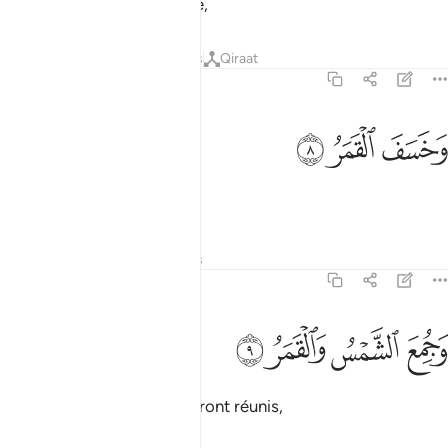
Lorsque la vue sera éblouie,
Tafsirs
Leçons
Réflexions
Qiraat
75:8
ﲠ
خسف القمر ٨
ﲡ
ﲢ
َخَسَفَ ٱلْقَمَرُ ٨
et que la lune s’éclipsera,
Tafsirs
Leçons
Réflexions
75:9
ﲣ
ﲤ
جمع الشمس والقمر ٩
ﲥ
ﲦ
َجُمِعَ ٱلشَّمْسُ وَٱلْقَمَرُ ٩
et que le soleil et la lune seront réunis,