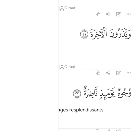
Tafsirs
Leçons
Réflexions
Qiraat
75:21
ﱆ
تذرون الاخرة ٢١
ﱇ
ﱈ
َتَذَرُونَ ٱلْـَٔاخِرَةَ ٢١
et vous délaissez l’au-delà.
Tafsirs
Leçons
Réflexions
Qiraat
75:22
ﱉ
ﱊ
جوه يوميذ ناضرة ٢٢
ﱋ
ﱌ
ُجُوهٌۭ يَوْمَئِذٍۢ نَّاضِرَةٌ ٢٢
Ce jour-là, il y aura des visages resplendissants.
Tafsirs
Leçons
Réflexions