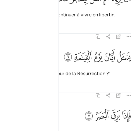
L’homme voudrait plutôt continuer à vivre en libertin.
Tafsirs
Leçons
Réflexions
75:6
ﲗ
ﲘ
ﲙ
سال ايان يوم القيامة ٦
ﲚ
ﲛ
َسْـَٔلُ أَيَّانَ يَوْمُ ٱلْقِيَـٰمَةِ ٦
Il interroge : "A quand, le Jour de la Résurrection ?"
Tafsirs
Leçons
Réflexions
75:7
ﲜ
ﲝ
اذا برق البصر ٧
ﲞ
ﲟ
َإِذَا بَرِقَ ٱلْبَصَرُ ٧