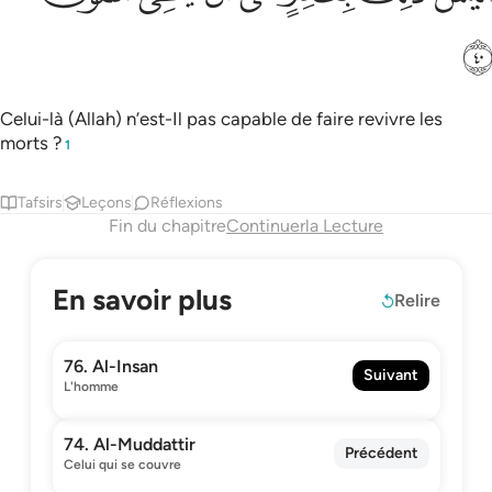
ﲪ
Celui-là (Allah) n’est-Il pas capable de faire revivre les
morts ?
1
Tafsirs
Leçons
Réflexions
Fin du chapitre
Continuerla Lecture
En savoir plus
Relire
76. Al-Insan
Suivant
L'homme
74. Al-Muddattir
Précédent
Celui qui se couvre