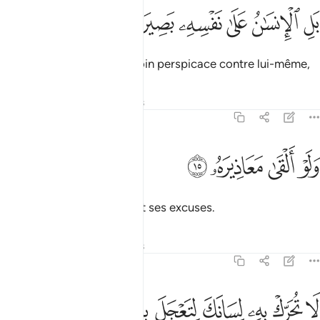
ﲽ
ﲾ
ﲿ
ل الانسان على نفسه بصيرة ١٤
ﳀ
ﳁ
ﳂ
َلِ ٱلْإِنسَـٰنُ عَلَىٰ نَفْسِهِۦ بَصِيرَةٌۭ ١٤
Mais l’homme sera un témoin perspicace contre lui-même,
Tafsirs
Leçons
Réflexions
75:15
ﳃ
ﳄ
لو القى معاذيره ١٥
ﳅ
ﳆ
َلَوْ أَلْقَىٰ مَعَاذِيرَهُۥ ١٥
quand même il présenterait ses excuses.
Tafsirs
Leçons
Réflexions
75:16
ﳇ
ﳈ
ﳉ
ﳊ
ا تحرك به لسانك لتعجل به ١٦
ﳋ
ﳌ
ﳍ
َا تُحَرِّكْ بِهِۦ لِسَانَكَ لِتَعْجَلَ بِهِۦٓ ١٦