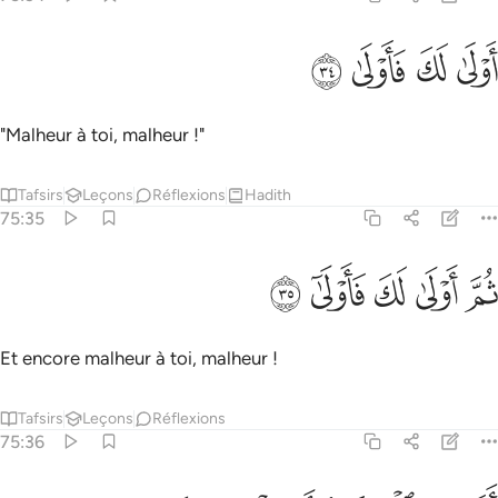
ﲁ
ﲂ
ولى لك فاولى ٣٤
ﲃ
ﲄ
َوْلَىٰ لَكَ فَأَوْلَىٰ ٣٤
"Malheur à toi, malheur !"
Tafsirs
Leçons
Réflexions
Hadith
75:35
ﲅ
ﲆ
ﲇ
م اولى لك فاولى ٣٥
ﲈ
ﲉ
ُمَّ أَوْلَىٰ لَكَ فَأَوْلَىٰٓ ٣٥
Et encore malheur à toi, malheur !
Tafsirs
Leçons
Réflexions
75:36
يحسب الانسان ان يترك سدى ٣٦