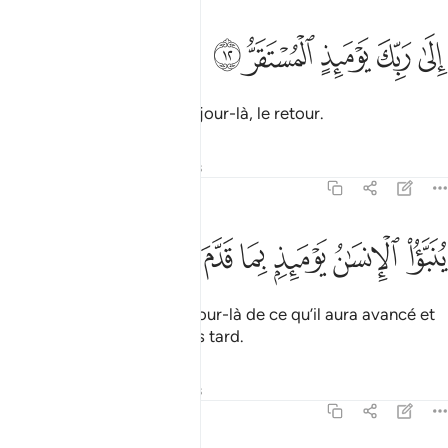
ﲱ
ﲲ
ﲳ
لى ربك يوميذ المستقر ١٢
ﲴ
ﲵ
ِلَىٰ رَبِّكَ يَوْمَئِذٍ ٱلْمُسْتَقَرُّ ١٢
Vers ton Seigneur sera, ce jour-là, le retour.
Tafsirs
Leçons
Réflexions
75:13
ﲶ
ﲷ
ﲸ
نبا الانسان يوميذ بما قدم واخر ١٣
ﲹ
ﲺ
ﲻ
ﲼ
ُنَبَّؤُا۟ ٱلْإِنسَـٰنُ يَوْمَئِذٍۭ بِمَا قَدَّمَ وَأَخَّرَ ١٣
L’homme sera informé ce jour-là de ce qu’il aura avancé et
de ce qu’il aura remis à plus tard.
Tafsirs
Leçons
Réflexions
75:14