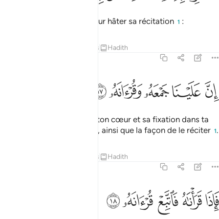
Ne remue pas ta langue pour hâter sa récitation
:
1
Tafsirs
Leçons
Réflexions
Hadith
75:17
ﳎ
ﳏ
ن علينا جمعه وقرانه ١٧
ﳐ
ﳑ
ﳒ
ِنَّ عَلَيْنَا جَمْعَهُۥ وَقُرْءَانَهُۥ ١٧
Son rassemblement (dans ton cœur et sa fixation dans ta
mémoire) Nous incombent, ainsi que la façon de le réciter
.
1
Tafsirs
Leçons
Réflexions
Hadith
75:18
ﳓ
ﳔ
ﳕ
اذا قراناه فاتبع قرانه ١٨
ﳖ
ﳗ
َإِذَا قَرَأْنَـٰهُ فَٱتَّبِعْ قُرْءَانَهُۥ ١٨