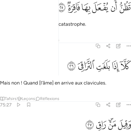
ﱕ
ﱖ
ﱗ
ظن ان يفعل بها فاقرة ٢٥
ﱘ
ﱙ
ﱚ
َظُنُّ أَن يُفْعَلَ بِهَا فَاقِرَةٌۭ ٢٥
qui s’attendent à subir une catastrophe.
Tafsirs
Leçons
Réflexions
75:26
ﱛ
ﱜ
ﱝ
لا اذا بلغت التراقي ٢٦
ﱞ
ﱟ
َلَّآ إِذَا بَلَغَتِ ٱلتَّرَاقِىَ ٢٦
Mais non ! Quand [l’âme] en arrive aux clavicules.
Tafsirs
Leçons
Réflexions
75:27
ﱠ
ﱡﱢ
قيل من راق ٢٧
ﱣ
ﱤ
َقِيلَ مَنْ ۜ رَاقٍۢ ٢٧