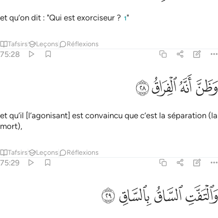
et qu’on dit : "Qui est exorciseur ?
"
1
Tafsirs
Leçons
Réflexions
75:28
ﱥ
ﱦ
ظن انه الفراق ٢٨
ﱧ
ﱨ
َظَنَّ أَنَّهُ ٱلْفِرَاقُ ٢٨
et qu’il [l’agonisant] est convaincu que c’est la séparation (la
mort),
Tafsirs
Leçons
Réflexions
75:29
ﱩ
ﱪ
التفت الساق بالساق ٢٩
ﱫ
ﱬ
َٱلْتَفَّتِ ٱلسَّاقُ بِٱلسَّاقِ ٢٩