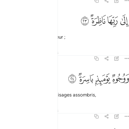
75:23
ﱍ
ﱎ
لى ربها ناظرة ٢٣
ﱏ
ﱐ
ِلَىٰ رَبِّهَا نَاظِرَةٌۭ ٢٣
qui regarderont leur Seigneur ;
Tafsirs
Leçons
Réflexions
75:24
ﱑ
ﱒ
وجوه يوميذ باسرة ٢٤
ﱓ
ﱔ
َوُجُوهٌۭ يَوْمَئِذٍۭ بَاسِرَةٌۭ ٢٤
et il y aura ce jour-là, des visages assombris,
Tafsirs
Leçons
Réflexions
75:25