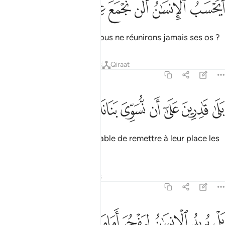
ﲄ
ﲅ
ﲆ
ﲇ
ﲈ
ﲉ
َيَحْسَبُ ٱلْإِنسَـٰنُ أَلَّن نَّجْمَعَ عِظَامَهُۥ ٣
L’homme, pense-t-il que Nous ne réunirons jamais ses os ?
Tafsirs
Leçons
Réflexions
Qiraat
75:4
ﲊ
ﲋ
ﲌ
ﲍ
لى قادرين على ان نسوي بنانه ٤
ﲎ
ﲏ
ﲐ
َلَىٰ قَـٰدِرِينَ عَلَىٰٓ أَن نُّسَوِّىَ بَنَانَهُۥ ٤
Mais si ! Nous somme Capable de remettre à leur place les
extrémités de ses doigts
.
1
Tafsirs
Leçons
Réflexions
75:5
ﲑ
ﲒ
ﲓ
ل يريد الانسان ليفجر امامه ٥
ﲔ
ﲕ
ﲖ
َلْ يُرِيدُ ٱلْإِنسَـٰنُ لِيَفْجُرَ أَمَامَهُۥ ٥