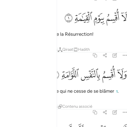
ﱺ
ﱻ
ﱼ
ا اقسم بيوم القيامة ١
ﱽ
ﱾ
َآ أُقْسِمُ بِيَوْمِ ٱلْقِيَـٰمَةِ ١
Non !... Je jure par le jour de la Résurrection!
Tafsirs
Leçons
Réflexions
Qiraat
Hadith
75:2
ﱿ
ﲀ
لا اقسم بالنفس اللوامة ٢
ﲁ
ﲂ
ﲃ
َلَآ أُقْسِمُ بِٱلنَّفْسِ ٱللَّوَّامَةِ ٢
Mais non !, Je jure par l’âme qui ne cesse de se blâmer
.
1
Tafsirs
Leçons
Réflexions
Contenu associé
75:3
يحسب الانسان الن نجمع عظامه ٣