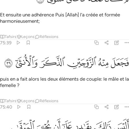
Et ensuite une adhérence Puis [Allah] l’a créée et formée
harmonieusement;
Tafsirs
Leçons
Réflexions
75:39
ﲝ
ﲞ
جعل منه الزوجين الذكر والانثى ٣٩
ﲟ
ﲠ
ﲡ
ﲢ
َجَعَلَ مِنْهُ ٱلزَّوْجَيْنِ ٱلذَّكَرَ وَٱلْأُنثَىٰٓ ٣٩
puis en a fait alors les deux éléments de couple: le mâle et la
femelle ?
Tafsirs
Leçons
Réflexions
75:40
ﲣ
ﲤ
ﲥ
ﲦ
ليس ذالك بقادر على ان يحيي الموتى ٤٠
ﲧ
ﲨ
ﲩ
َلَيْسَ ذَٰلِكَ بِقَـٰدِرٍ عَلَىٰٓ أَن يُحْـِۧىَ ٱلْمَوْتَىٰ ٤٠