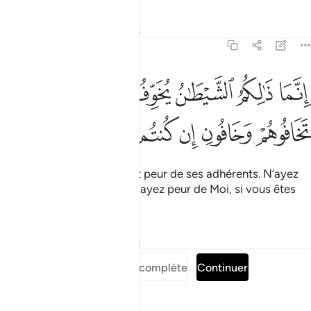
Tafsirs
Leçons
Réflexions
3:175
ﱒ
ﱓ
ﱔ
ﱕ
ﱖ
ﱗ
نما ذالكم الشيطان يخوف اولياءه فلا تخافوهم وخافون ان كنتم مومنين ٧٥
ِنَّمَا ذَٰلِكُمُ ٱلشَّيْطَـٰنُ يُخَوِّفُ أَوْلِيَآءَهُۥ فَلَا تَخَافُوهُمْ وَخَافُونِ إِن كُنتُم مُّؤْمِنِينَ ٥
ﱘ
ﱙ
ﱚ
ﱛ
ﱜ
ﱝ
C’est le Diable qui vous fait peur de ses adhérents. N’ayez
donc pas peur d’eux ! Mais ayez peur de Moi, si vous êtes
croyants !
Tafsirs
Leçons
Réflexions
Lire la Sourate complète
Continuer