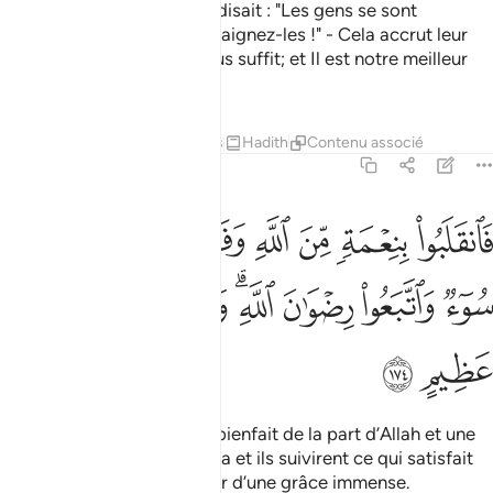
Certes, ceux auxquels l’on disait : "Les gens se sont
rassemblés contre vous; craignez-les !" - Cela accrut leur
foi - et ils dirent : "Allah nous suffit; et Il est notre meilleur
garant !"
Tafsirs
Leçons
Réflexions
Hadith
Contenu associé
3:174
ﱁ
ﱂ
ﱃ
ﱄ
ﱅ
ﱆ
ﱇ
انقلبوا بنعمة من الله وفضل لم يمسسهم سوء واتبعوا رضوان الله والله
َٱنقَلَبُوا۟ بِنِعْمَةٍۢ مِّنَ ٱللَّهِ وَفَضْلٍۢ لَّمْ يَمْسَسْهُمْ سُوٓءٌۭ وَٱتَّبَعُوا۟ رِضْوَٰنَ ٱللَّهِ ۗ
ﱈ
ﱉ
ﱊ
ﱋﱌ
ﱍ
ﱎ
ﱏ
ﱐ
ﱑ
Ils revinrent donc avec un bienfait de la part d’Allah et une
grâce. Nul mal ne les toucha et ils suivirent ce qui satisfait
Allah. Et Allah est Détenteur d’une grâce immense.