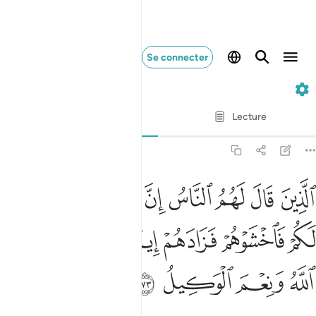
Se connecter
3. Ali-'Imran
Ayah par Ayah
Lecture
Traduction
: Muhammad Hamidullah
3:173
ﳅ
ﳆ
ﳇ
ﳈ
ﳉ
ﳊ
ﳋ
ﳌ
لذين قال لهم الناس ان الناس قد جمعوا لكم فاخشوهم فزادهم ايمانا وقالو
لَّذِينَ قَالَ لَهُمُ ٱلنَّاسُ إِنَّ ٱلنَّاسَ قَدْ جَمَعُوا۟ لَكُمْ فَٱخْشَوْهُمْ
ﳍ
ﳎ
ﳏ
ﳐ
ﳑ
ﳒ
ﳓ
ﳔ
ﳕ
ﳖ