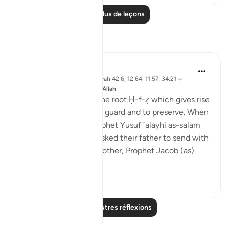
Lire plus de leçons
Réflexions
J Yousef
il y a 8 ans
·
Référencement
ayah 42:6, 12:64, 11:57, 34:21
Publié dans
The 99 Names of Allah
Al-Ḥafīẓ comes from the root Ḥ-f-ẓ which gives rise
to meanings such as to guard and to preserve. When
the brothers of the Prophet Yusuf `alayhi as-salam
(peace be upon him) asked their father to send with
them their youngest brother, Prophet Jacob (as)
said: ...
Voir plus
4
0
Lire d'autres réflexions