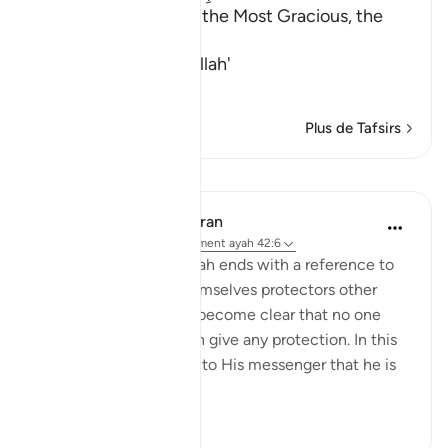
In the Name of Allah, the Most Gracious, the
Most Merciful.
The Revelation and Allah'
…
En savoir plus
Plus de Tafsirs
Leçons
In the Shade of the Quran
il y a 31 semaines
·
Référencement
ayah 42:6
The opening of the surah ends with a reference to
those who take for themselves protectors other
than God, when it has become clear that no one
else in the universe can give any protection. In this
way, He makes it clear to His messenger that he is
not respons...
Voir plus
0
0