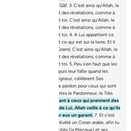
1
.
Hâ, Mîm .
2
.
'Ain, Sîn, Qâf.
3
.
C’est ainsi qu’Allah, le
Puissant, le Sage, te fait des révélations, comme à
ceux qui ont vécu avant toi. C’est ainsi qu’Allah, le
Puissant, le Sage, te fait des révélations, comme à
ceux qui ont vécu avant toi.
4
.
A Lui appartient ce
qui est dans les cieux et ce qui est sur la terre. Et Il
est le Sublime, le Très Grand, C’est ainsi qu’Allah, le
Puissant, le Sage, te fait des révélations, comme à
ceux qui ont vécu avant toi.
5
.
Peu s’en faut que les
cieux ne se fendent depuis leur faîte quand les
anges glorifient leur Seigneur, célèbrent Ses
louanges et implorent le pardon pour ceux qui sont
sur la terre. Allah est certes le Pardonneur, le Très
Miséricordieux.
6
.
Et quant à ceux qui prennent des
protecteurs en dehors de Lui, Allah veille à ce qu’ils
font. Et tu n’es pas pour eux un garant.
7
.
Et c’est
ainsi que Nous t’avons révélé un Coran arabe, afin tu
avertisses la Mère des cités (la Mecque) et ses