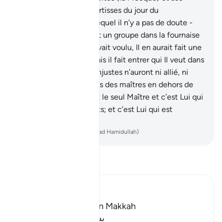
alentours et que tu avertisses du jour du
rassemblement, - sur lequel il n’y a pas de doute -
Un groupe au Paradis et un groupe dans la fournaise
ardente.
8
.
Et si Allah avait voulu, Il en aurait fait une
seule communauté. Mais il fait entrer qui Il veut dans
Sa miséricorde. Et les injustes n’auront ni allié, ni
secoureur.
9
.
Ont-ils pris des maîtres en dehors de
Lui ? C’est Allah qui est le seul Maître et c’est Lui qui
redonne la vie aux morts; et c’est Lui qui est
Omnipotent.
-
French Translation(Muhammad Hamidullah)
Lisez le Tafsir
Ibn Kathir (Abridged)
Which was revealed in Makkah
بِسْمِ اللَّهِ الرَّحْمَـنِ الرَّحِيمِ