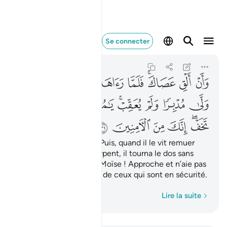
وان الق عصاك فلما راه
Se connecter
Al-Qasas
28:31
28:31
ﱳ
ﱴ
ﱵﱶ
ﱷ
ﱸ
ﱹ
ﱺ
ﱻ
ﱼ
ﱽ
ﱾ
ﱿﲀ
ﲁ
ﲂ
ﲃ
ﲄﲅ
ﲆ
ﲇ
ﲈ
ﲉ
Et : "Jette ton bâton !" Puis, quand il le vit remuer
comme si c’était un serpent, il tourna le dos sans
même se retourner." ô Moïse ! Approche et n’aie pas
peur ! Tu es du nombre de ceux qui sont en sécurité.
Mot par mot
Lire la suite