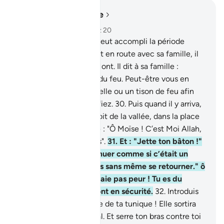
Lire dans le contexte
Chapitre 28, Page 389, Juz 20
29
.
Puis, lorsque Moïse eut accompli la période
convenue et qu’il se mit en route avec sa famille, il
vit un feu du côté du Mont. Il dit à sa famille :
"Demeurez ici ! J’ai vu du feu. Peut-être vous en
apporterai-je une nouvelle ou un tison de feu afin
que vous vous réchauffiez.
30
.
Puis quand il y arriva,
on l’appela, du flanc droit de la vallée, dans la place
bénie, à partir de l’arbre : "Ô Moïse ! C’est Moi Allah,
le Seigneur de l’Univers".
31
.
Et : "Jette ton bâton !"
Puis, quand il le vit remuer comme si c’était un
serpent, il tourna le dos sans même se retourner." ô
Moïse ! Approche et n’aie pas peur ! Tu es du
nombre de ceux qui sont en sécurité.
32
.
Introduis
ta main dans l’ouverture de ta tunique ! Elle sortira
blanche sans aucun mal. Et serre ton bras contre toi