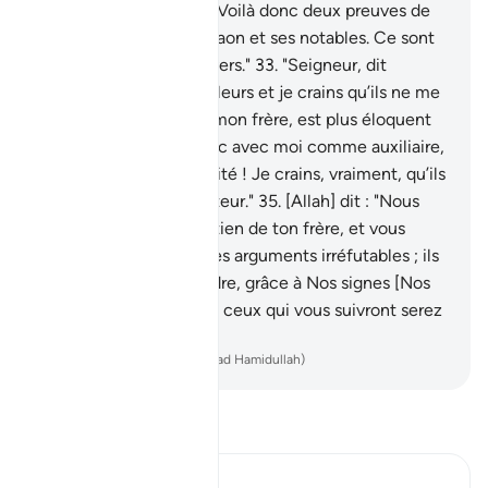
pour ne pas avoir peur. Voilà donc deux preuves de
ton Seigneur pour Pharaon et ses notables. Ce sont
vraiment des gens pervers."
33
.
"Seigneur, dit
[Moïse], j’ai tué un des leurs et je crains qu’ils ne me
tuent.
34
.
Mais Aaron, mon frère, est plus éloquent
que moi. Envoie-le donc avec moi comme auxiliaire,
pour déclarer ma véracité ! Je crains, vraiment, qu’ils
ne me traitent de menteur."
35
.
[Allah] dit : "Nous
allons t'apporter le soutien de ton frère, et vous
donner, à vous deux, des arguments irréfutables ; ils
ne sauront vous atteindre, grâce à Nos signes [Nos
miracles]. Vous deux et ceux qui vous suivront serez
les vainqueurs.
-
French Translation(Muhammad Hamidullah)
Lisez le Tafsir
Ibn Kathir (Abridged)