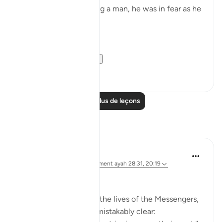
After accidentally killing a man, he was in fear as he
exited the city.
فَخَرَجَ مِنْهَا خَائِفًا يَتَرَقَّبُ ۖ
**So he left ...
Voir plus
36
2
Lire plus de leçons
Réflexions
Ali Ali
il y a 32 semaines
·
Référencement
ayah 28:31, 20:19
Bismillāh.
When we reflect upon the lives of the Messengers,
one truth becomes unmistakably clear: