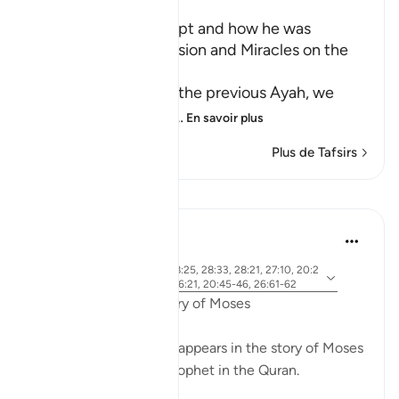
Musa's Return to Egypt and how he was
honored with the Mission and Miracles on the
Way
In the explanation of the previous Ayah, we
have already seen th
…
En savoir plus
Plus de Tafsirs
Leçons
Ammar AlShukry
il y a 5 ans
·
ayah 28:31, 28:25, 28:33, 28:21, 27:10, 20:2
Référencement
1, 20:67-68, 26:21, 20:45-46, 26:61-62
Fear in the Quranic story of Moses
The word khawf (fear) appears in the story of Moses
more than any other prophet in the Quran.