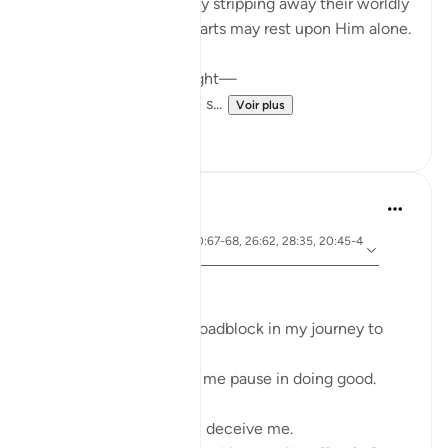
Allah ﷻ refines them by stripping away their worldly
means, so that their hearts may rest upon Him alone.
In the depths of the night—
when fear clings to the s...
Voir plus
4
0
Ali Ali
il y a 45 semaines
·
ayah 28:31, 20:67-68, 26:62, 28:35, 20:45-4
Référencement
6
Bismillāh
I’ve realized there is a roadblock in my journey to
Allah ﷻ—
Something that makes me pause in doing good.
My first thoughts often deceive me.