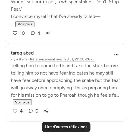
When I set out to act, a whisper strikes: 'Don’t. Stop.
Fear.'
I convince myself that I’ve already failed—
...
Voir plus
10
4
tareq abed
il y a 8 ans
·
Référencement
ayah 28:31, 20:20-26
Telling him to come forth and take the stick before
telling him to not have fear indicates he may still
have fear before approaching the snake but the fear
will go away once complying. This is preparing him
for his mission to go to Pharoah though he feels fe...
Voir plus
4
0
Lire d'autres réflexions