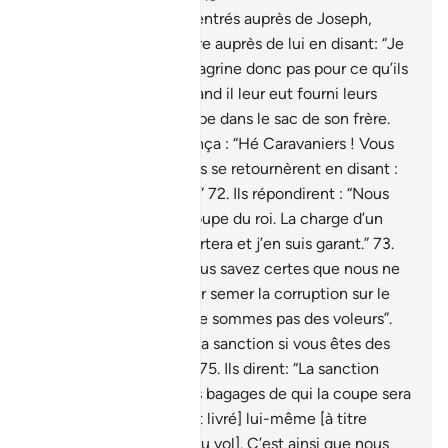
69
.
Et quand ils furent entrés auprès de Joseph,
[celui-ci] retînt son frère auprès de lui en disant: “Je
suis ton frère. Ne te chagrine donc pas pour ce qu’ils
faisaient !”
70
.
Puis, quand il leur eut fourni leurs
provisions, il mit la coupe dans le sac de son frère.
Ensuite un crieur annonça : “Hé Caravaniers ! Vous
êtes des voleurs !”
71
.
Ils se retournèrent en disant :
“Qu’avez-vous perdu ? ”
72
.
Ils répondirent : “Nous
cherchons la grande coupe du roi. La charge d’un
chameau à qui la rapportera et j’en suis garant.”
73
.
“Par Allah, dirent-ils, vous savez certes que nous ne
sommes pas venus pour semer la corruption sur le
territoire et que nous ne sommes pas des voleurs”.
74
.
- Quelle sera donc la sanction si vous êtes des
menteurs? (dirent-ils).
75
.
Ils dirent: “La sanction
infligée à celui dont les bagages de qui la coupe sera
retrouvée est: [qu’il soit livré] lui-même [à titre
d’esclave à la victime du vol]. C’est ainsi que nous