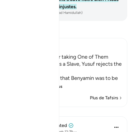
serions alors vraiment injustes.
-
French Translation(Muhammad Hamidullah)
Lisez le Tafsir
Ibn Kathir (Abridged)
Yusuf's Brothers offer taking One of Them
instead of Binyamin as a Slave, Yusuf rejects the
Offer
When it was decided that Benyamin was to be
taken and
…
En savoir plus
Plus de Tafsirs
Leçons
When the Stars Prostrated
il y a 5 ans
·
Référencement
ayah 12:79