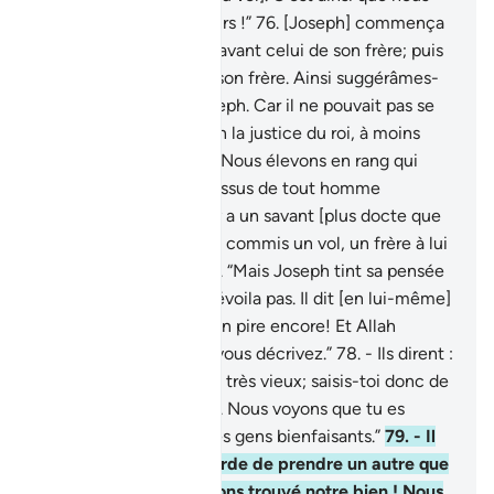
punissons les malfaiteurs !”
76
.
[Joseph] commença
par les sacs des autres avant celui de son frère; puis
il la fit sortir du sac de son frère. Ainsi suggérâmes-
Nous cet artifice à Joseph. Car il ne pouvait pas se
saisir de son frère, selon la justice du roi, à moins
qu’Allah ne l’eût voulu. Nous élevons en rang qui
Nous voulons. Et au-dessus de tout homme
détenant la science il y a un savant [plus docte que
lui].
77
.
Ils dirent : “S’il a commis un vol, un frère à lui
auparavant a volé aussi. “Mais Joseph tint sa pensée
secrète, et ne la leur dévoila pas. Il dit [en lui-même]
: “Votre position est bien pire encore! Et Allah
connaît mieux ce que vous décrivez.”
78
.
- Ils dirent :
"Ô Al 'Azîz ! Il a un père très vieux; saisis-toi donc de
l’un de nous, à sa place. Nous voyons que tu es
vraiment du nombre des gens bienfaisants.”
79
.
- Il
dit : “Qu’Allah nous garde de prendre un autre que
celui chez qui nous avons trouvé notre bien ! Nous