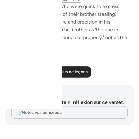
💭 Unlike his brothers who were quick to express
belief in the possibility of their brother stealing,
Yūsuf (as) exhibited care and precision in his
wording. He referred to his brother as 'the one in
whose possession we found our property,' not as the
one who ...
Voir plus
1
0
Lire plus de leçons
Notes et réflexions
Vous n'avez aucune note ni réflexion sur ce verset.
Notez vos pensées…