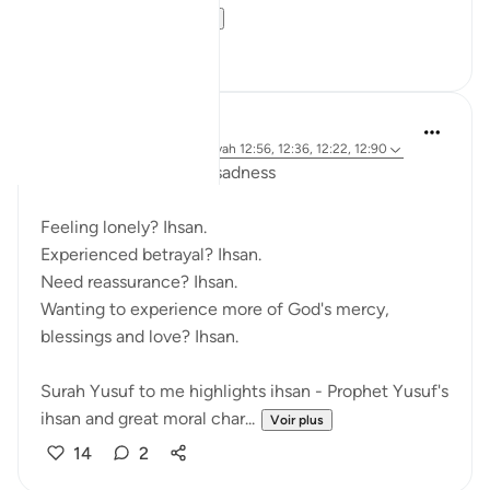
name and br...
Voir plus
15
6
R. Ebied
il y a 5 ans
·
Référencement
ayah 12:56, 12:36, 12:22, 12:90
Ihsan: The antidote to sadness
Feeling lonely? Ihsan.
Experienced betrayal? Ihsan.
Need reassurance? Ihsan.
Wanting to experience more of God's mercy,
blessings and love? Ihsan.
Surah Yusuf to me highlights ihsan - Prophet Yusuf's
ihsan and great moral char...
Voir plus
14
2