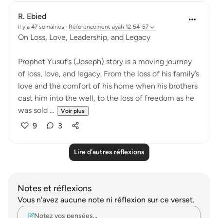
R. Ebied
il y a 47 semaines
·
Référencement
ayah 12:54-57
On Loss, Love, Leadership, and Legacy
Prophet Yusuf’s (Joseph) story is a moving journey
of loss, love, and legacy. From the loss of his family’s
love and the comfort of his home when his brothers
cast him into the well, to the loss of freedom as he
was sold ...
Voir plus
9
3
Lire d'autres réflexions
Notes et réflexions
Vous n'avez aucune note ni réflexion sur ce verset.
Notez vos pensées…