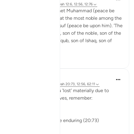
il y a 2 ans
·
Référencement
ayah 12:6, 12:56, 12:76
In a tradition, the Prophet Muhammad (peace be
upon him) mentions that the most noble among the
prophets is Prophet Yusuf (peace be upon him). 'The
noble, son of the noble, son of the noble, son of the
noble: Yusuf, son of Ya'qub, son of Ishaq, son of
Ibrahim...
Voir plus
25
11
J Yousef
il y a 3 ans
·
Référencement
ayah 20:73, 12:56, 62:11
If you ever felt that you 'lost' materially due to
choosing what Allah loves, remember:
والله خير وأبقى
Allah is better and more enduring (20:73)