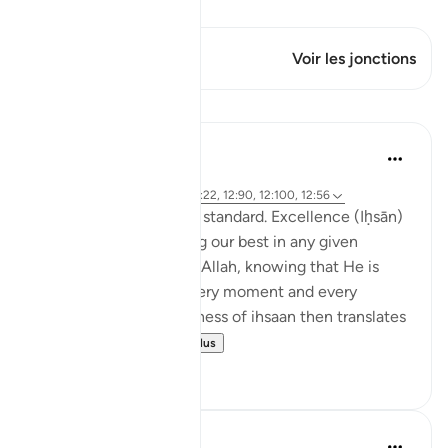
Voir Qiraat
Ce verset a 1 Jonctions
Voir les jonctions
Leçons
Hammad Fahim
il y a 2 ans
·
Référencement
ayah 12:78, 12:22, 12:90, 12:100, 12:56
Set excellence as your standard. Excellence (Iḥsān)
can be defined as doing our best in any given
situation, by observing Allah, knowing that He is
watching over us in every moment and every
occasion. This mindfulness of ihsaan then translates
into treating ot...
Voir plus
29
13
Hammad Fahim