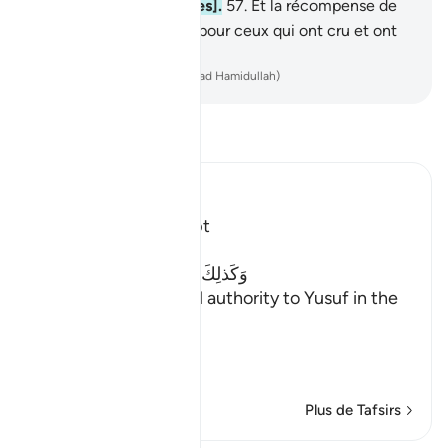
mérite [de leurs œuvres].
57
.
Et la récompense de
l’au-delà est meilleure pour ceux qui ont cru et ont
pratiqué la piété.
-
French Translation(Muhammad Hamidullah)
Lisez le Tafsir
Ibn Kathir (Abridged)
Yusuf's Reign in Egypt
Allah said next,
وَكَذلِكَ مَكَّنَّا لِيُوسُفَ فِى الاٌّرْضِ
(Thus did We give full authority to Yusuf in the
land), in Egypt,
يَ
…
En savoir plus
Plus de Tafsirs