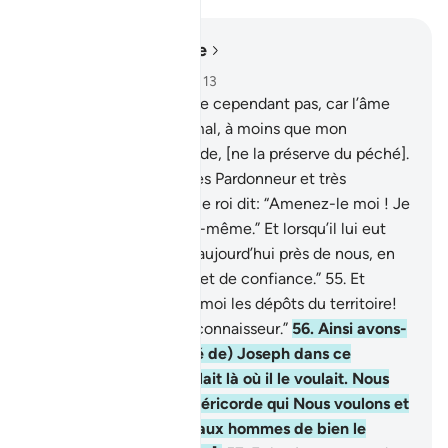
Lire dans le contexte
Chapitre 12, Page 242, Juz 13
53
.
Et je ne m’innocente cependant pas, car l’âme
est très incitatrice au mal, à moins que mon
Seigneur, par miséricorde, [ne la préserve du péché].
Mon Seigneur est certes Pardonneur et très
Miséricordieux."
54
.
Et le roi dit: “Amenez-le moi ! Je
me le réserve pour moi-même.” Et lorsqu’il lui eut
parlé, il dit : “Tu es dès aujourd’hui près de nous, en
une position d’autorité et de confiance.”
55
.
Et
[Joseph] dit : “Assigne-moi les dépôts du territoire!
Je suis bon gardien et connaisseur.”
56
.
Ainsi avons-
nous affermi (l’autorité de) Joseph dans ce
territoire et il s’y installait là où il le voulait. Nous
touchons de Notre miséricorde qui Nous voulons et
ne faisons pas perdre aux hommes de bien le