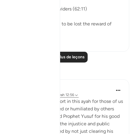
والله خير الرازقين
Allah is the best of providers (62:11)
And He does 'not allow to be lost the reward of
those...
Voir plus
26
1
Lire plus de leçons
Réflexions
UmIbrahim
il y a 5 ans
·
Référencement
ayah 12:56
There is so much comfort in this ayah for those of us
who have been wronged or humiliated by others
unjustly. Allah rewarded Prophet Yusuf for his good
deeds and patience of the injustice and public
humiliation he had faced by not just clearing his