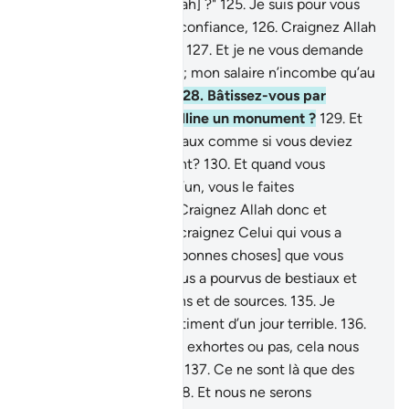
craindrez-vous pas [Allah] ?"
125
.
Je suis pour vous
un messager digne de confiance,
126
.
Craignez Allah
donc et obéissez-moi !
127
.
Et je ne vous demande
pas de salaire pour cela; mon salaire n’incombe qu’au
Seigneur de l’Univers.
128
.
Bâtissez-vous par
frivolité sur chaque colline un monument ?
129
.
Et
édifiez-vous des châteaux comme si vous deviez
demeurer éternellement?
130
.
Et quand vous
sévissez contre quelqu’un, vous le faites
impitoyablement.
131
.
Craignez Allah donc et
obéissez-moi !
132
.
Et craignez Celui qui vous a
pourvus de [toutes les bonnes choses] que vous
connaissez,
133
.
qui vous a pourvus de bestiaux et
d’enfants,
134
.
de jardins et de sources.
135
.
Je
crains pour vous le châtiment d’un jour terrible.
136
.
Ils dirent : "Que tu nous exhortes ou pas, cela nous
est parfaitement égal !
137
.
Ce ne sont là que des
mœurs des anciens:
138
.
Et nous ne serons