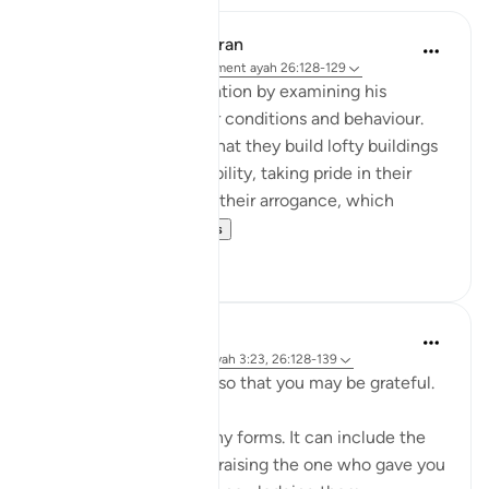
In the Shade of the Quran
il y a 31 semaines
·
Référencement
ayah 26:128-129
Hud follows his declaration by examining his
people's own particular conditions and behaviour.
He criticizes the fact that they build lofty buildings
to demonstrate their ability, taking pride in their
wealth. He denounces their arrogance, which
results from t...
Voir plus
0
0
Hammad Fahim
il y a 2 ans
·
Référencement
ayah 3:23, 26:128-139
So be mindful of Allah so that you may be grateful.
Gratitude can take many forms. It can include the
expression of thanks, praising the one who gave you