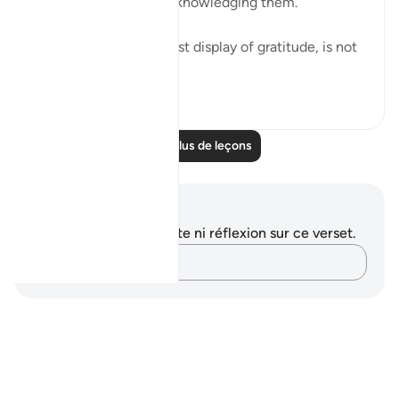
these blessings and acknowledging them.
But perhaps the greatest display of gratitude, is not
simply to...
Voir plus
16
4
Lire plus de leçons
Notes et réflexions
Vous n'avez aucune note ni réflexion sur ce verset.
Notez vos pensées…