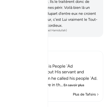
nullement châtiés."
139
.
Ils le traitèrent donc de
menteur. Et nous les fîmes périr. Voilà bien là un
signe ! Cependant, la plupart d’entre eux ne croient
pas.
140
.
Et Ton Seigneur, c’est Lui vraiment le Tout-
Puissant, le Très Miséricordieux.
-
French Translation(Muhammad Hamidullah)
Lisez le Tafsir
Ibn Kathir (Abridged)
Hud's preaching to His People `Ad
Here Allah tells us about His servant and
Messenger Hud, when he called his people `Ad.
His people used to live in th
…
En savoir plus
Plus de Tafsirs
Leçons