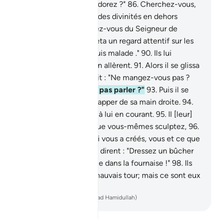
: "Qu’est-ce que vous adorez ?"
86
.
Cherchez-vous,
dans votre égarement, des divinités en dehors
d’Allah ?
87
.
Que pensez-vous du Seigneur de
l’univers ?"
88
.
Puis, il jeta un regard attentif sur les
étoiles,
89
.
et dit: "Je suis malade ."
90
.
Ils lui
tournèrent le dos et s’en allèrent.
91
.
Alors il se glissa
vers leurs divinités et dit : "Ne mangez-vous pas ?
92
.
Qu’avez-vous à ne pas parler ?"
93
.
Puis il se
mit furtivement à les frapper de sa main droite.
94
.
Alors [les gens] vinrent à lui en courant.
95
.
Il [leur]
dit : "Adorez-vous ce que vous-mêmes sculptez,
96
.
alors que c’est Allah qui vous a créés, vous et ce que
vous fabriquez ?"
97
.
Ils dirent : "Dressez un bûcher
pour lui et qu'on le lance dans la fournaise !"
98
.
Ils
voulurent lui jouer un mauvais tour; mais ce sont eux
que Nous mîmes à bas.
-
French Translation(Muhammad Hamidullah)