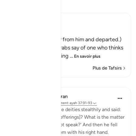
Lisez le Tafsir
Ibn Kathir (Abridged)
فَتَوَلَّوْاْ عَنْهُ مُدْبِرِينَ
(So they turned away from him and departed.)
Qatadah said, "The Arabs say of one who thinks
deeply that he is looking
…
En savoir plus
Plus de Tafsirs
Leçons
In the Shade of the Quran
il y a 31 semaines
·
Référencement
ayah 37:91-93
He then approached the deities stealthily and said:
'Will you not eat [your offerings]? What is the matter
with you that you do not speak?' And then he fell
upon them, smiting them with his right hand.