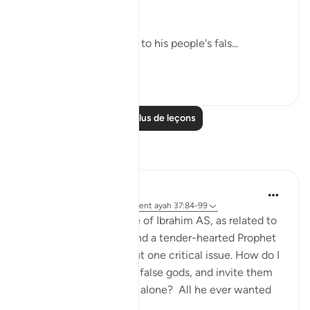
(Verses 91-93)
Abraham went straight to his people's fals...
Voir plus
0
0
Lire plus de leçons
Réflexions
Hammad Fahim
l’année dernière
·
Référencement
ayah 37:84-99
When we study the life of Ibrahim AS, as related to
us by Allah SWT, we find a tender-hearted Prophet
who is concerned about one critical issue. How do I
get people to abandon false gods, and invite them
to the worship of Allah alone? All he ever wanted
was f...
Voir plus