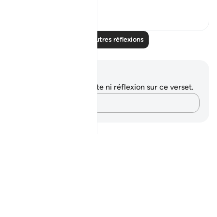
24
5
Lire d'autres réflexions
Notes et réflexions
Vous n'avez aucune note ni réflexion sur ce verset.
Notez vos pensées…
Notes
placeholders