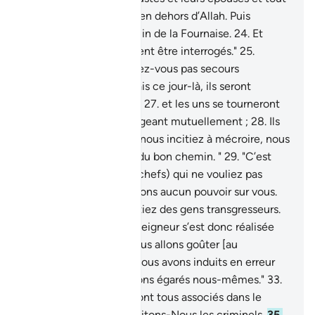
ce qu’ils adoraient,
23
.
en dehors d’Allah. Puis
conduisez-les au chemin de la Fournaise.
24
.
Et
arrêtez-les: car ils doivent être interrogés."
25
.
"Pourquoi ne vous portez-vous pas secours
mutuellement?"
26
.
Mais ce jour-là, ils seront
complètement soumis,
27
.
et les uns se tourneront
vers les autres s’interrogeant mutuellement ;
28
.
Ils
diront : "C'est vous qui nous incitiez à mécroire, nous
figurant qu'il s'agissait du bon chemin. "
29
.
"C’est
vous plutôt (diront les chefs) qui ne vouliez pas
croire.
30
.
Et nous n’avions aucun pouvoir sur vous.
C’est vous plutôt qui étiez des gens transgresseurs.
31
.
La parole de notre Seigneur s’est donc réalisée
contre nous; certes, nous allons goûter [au
châtiment].
32
.
"Nous vous avons induits en erreur
car, en vérité, nous étions égarés nous-mêmes."
33
.
Ce jour-là donc, ils seront tous associés dans le
châtiment.
34
.
Ainsi traitons-Nous les criminels.
35
.