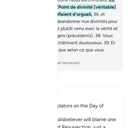
Quand on leur disait : "Point de divinité [véritable]
à part Allah", ils se gonflaient d’orgueil,
36
.
et
disaient : "Allons-nous abandonner nos divinités pour
un poète fou ?"
37
.
Il est plutôt venu avec la vérité et
il a confirmé les messagers (précédents),
38
.
Vous
allez certes, goûter au châtiment douloureux.
39
.
Et
vous ne serez rétribués que selon ce que vous
œuvriez,
-
French Translation(Muhammad Hamidullah)
Lisez le Tafsir
Ibn Kathir (Abridged)
The arguing of the Idolators on the Day of
Resurrection
Allah tells us that the disbeliever will blame one
another in the arena of Resurrection, just a
…