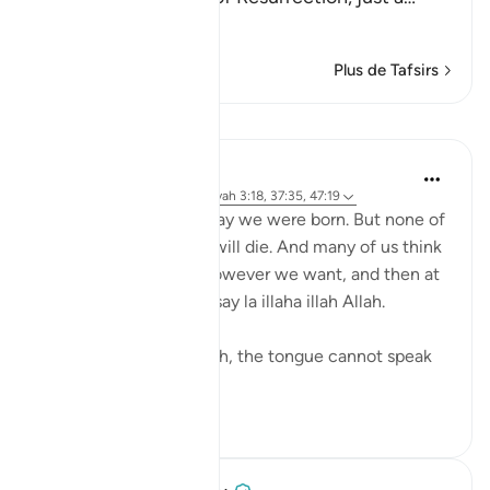
En savoir plus
Plus de Tafsirs
Leçons
Yasmin Mogahed
il y a 5 ans
·
Référencement
ayah 3:18, 37:35, 47:19
You and I know what day we were born. But none of
us know what day we will die. And many of us think
we can live our lives however we want, and then at
the time of death just say la illaha illah Allah.
But at the time of death, the tongue cannot speak
—except ...
Voir plus
53
7