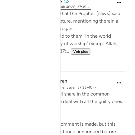
Prophetic Commentary
il y a 8 ans
·
Référencement
ayah 48:26, 37:35
Abu Hurayrah narrates that the Prophet (saws) said:
'Allah revealed His scripture, mentioning therein a
people who became arrogant:
For whenever it was said to them ˹in the world˺,
'There is no god ˹worthy of worship˺ except Allah,'
they acted arrogantly [37:...
Voir plus
2
0
In the Shade of the Quran
il y a 31 semaines
·
Référencement
ayah 37:33-40
On that day, they all will share in the common
suffering. Thus shall We deal with all the guilty ones.
(Verses 33-34)
At this point, another comment is made, but this
time it sounds like a sentence announced before