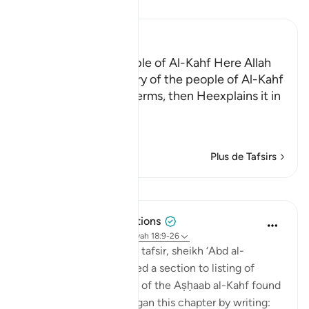
Lisez le Tafsir
Ibn Kathir (Abridged)
The Story of the People of Al-Kahf Here Allah
tells us about the story of the people of Al-Kahf
in brief and general terms, then Heexplains it in
more
…
En savoir plus
Plus de Tafsirs
Leçons
Tulayhah Tafsir Translations
il y a 5 ans
·
Référencement
ayah 18:9-26
In his book of thematic tafsir, sheikh ‘Abd al-
Rahman al-Sa’di devoted a section to listing of
benefits from the story of the Aṣḥaab al-Kahf found
in surah al-Kahf. He began this chapter by writing: