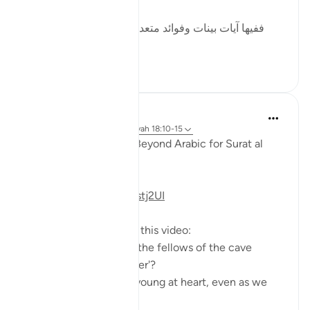
ففيها آيات بينات وفوائد متعددة : منها: أن قصة أصحاب
الكهف و...
Voir plus
3
0
Fadel Soliman
il y a 6 ans
·
Référencement
ayah 18:10-15
Taddabor (Pondering) Beyond Arabic for Surat al
Kahf 10-15
https://youtu.be/lbqgJstj2UI
Questions answered in this video:
- Is the persecution of the fellows of the cave
uncommon, or a 'wonder'?
- How can we remain young at heart, even as we
age physically?