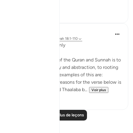
...
Voir plus
6
0
Salah Soltan
il y a 8 ans
·
Référencement
ayah 18:1-110
Applicable Research Only
The general approach of the Quran and Sunnah is to
move away from theory and abstraction, to rooting
and application. Some examples of this are:
1. One of the reported reasons for the verse below is
that Maaz bin Jabal and Thaalaba b...
Voir plus
9
2
Lire plus de leçons
Réflexions