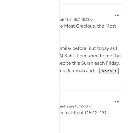
Razia Zahra
il y a 4 ans
·
Référencement
ayah 18:2, 18:7, 18:12
In the Name of Allah the Most Gracious, the Most
Compassionate,
I have written slightly similar before, but today as I
was listening to Surah Al Kahf it occurred to me that
we are encouraged to recite this Surah each Friday,
men (and women) attend Jummah and ...
Voir plus
19
3
ekaterina myachina
il y a 3 semaines
·
Référencement
ayah 18:12-13
Friday Reflection — Surah al-Kahf (18:12-13)
The Quieter Miracle