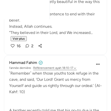
There is something quietly beautiful in the way this
ayah unfolds.
We might expect the sentence to end with their
belief.
Instead, Allah continues.
"They believed in their Lord, and We increased...
Voir plus
16
2
Hammad Fahim
l’année dernière
·
Référencement
ayah 18:10-17
˹Remember˺ when those youths took refuge in the
cave, and said, 'Our Lord! Grant us mercy from
Yourself and guide us rightly through our ordeal.' (Al-
Kahf: 10)
A brother recently told me that his go-to dua is the