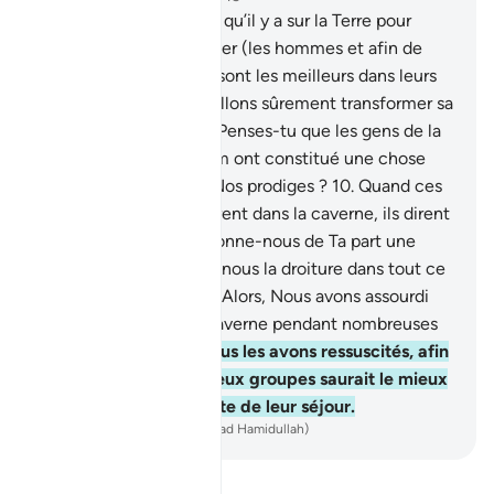
7
.
Nous avons placé ce qu’il y a sur la Terre pour
l’embellir, afin d’éprouver (les hommes et afin de
savoir) qui d’entre eux sont les meilleurs dans leurs
œuvres.
8
.
Puis, Nous allons sûrement transformer sa
surface en sol aride.
9
.
Penses-tu que les gens de la
Caverne et d’Ar-Raquîm ont constitué une chose
extraordinaire d’entre Nos prodiges ?
10
.
Quand ces
jeunes gens se réfugièrent dans la caverne, ils dirent
: "Ô notre Seigneur ! Donne-nous de Ta part une
miséricorde ! Et assure nous la droiture dans tout ce
qui nous concerne."
11
.
Alors, Nous avons assourdi
leurs oreilles, dans la caverne pendant nombreuses
années.
12
.
Ensuite, Nous les avons ressuscités, afin
de savoir lequel des deux groupes saurait le mieux
calculer la durée exacte de leur séjour.
-
French Translation(Muhammad Hamidullah)