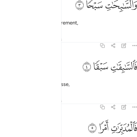
ﲘ
ﲙ
ﲚ
َٱلسَّـٰبِحَـٰتِ سَبْحًۭا ٣
Et par ceux qui voguent librement,
Tafsirs
Leçons
Réflexions
79:4
ﲛ
السابقات سبقا ٤
ﲜ
ﲝ
َٱلسَّـٰبِقَـٰتِ سَبْقًۭا ٤
puis s’élancent à toute vitesse,
Tafsirs
Leçons
Réflexions
79:5
ﲞ
المدبرات امرا ٥
ﲟ
ﲠ
َٱلْمُدَبِّرَٰتِ أَمْرًۭا ٥