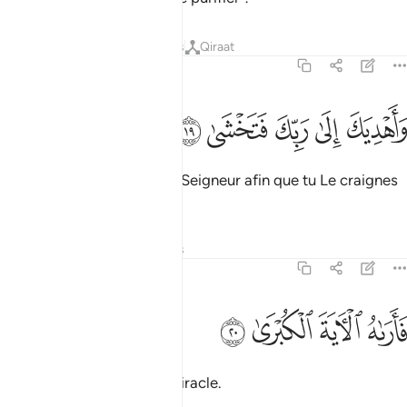
Tafsirs
Leçons
Réflexions
Qiraat
79:19
ﱎ
ﱏ
ﱐ
اهديك الى ربك فتخشى ١٩
ﱑ
ﱒ
َأَهْدِيَكَ إِلَىٰ رَبِّكَ فَتَخْشَىٰ ١٩
et que je te guide vers ton Seigneur afin que tu Le craignes
?"
Tafsirs
Leçons
Réflexions
79:20
ﱓ
ﱔ
اراه الاية الكبرى ٢٠
ﱕ
ﱖ
َأَرَىٰهُ ٱلْـَٔايَةَ ٱلْكُبْرَىٰ ٢٠
Il lui fit voir le très grand miracle.