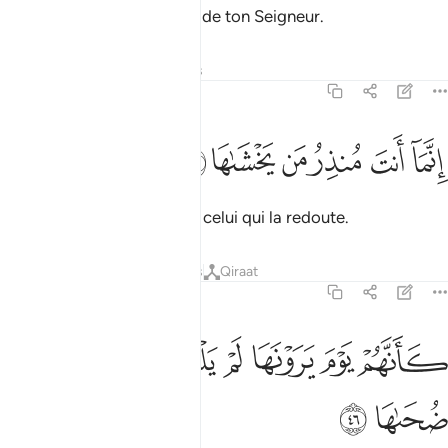
Son terme n’est connu que de ton Seigneur.
Tafsirs
Leçons
Réflexions
79:45
ﳐ
ﳑ
ﳒ
نما انت منذر من يخشاها ٤٥
ﳓ
ﳔ
ﳕ
ِنَّمَآ أَنتَ مُنذِرُ مَن يَخْشَىٰهَا ٤٥
Tu n’es que l’avertisseur de celui qui la redoute.
Tafsirs
Leçons
Réflexions
Qiraat
79:46
ﳖ
ﳗ
ﳘ
ﳙ
انهم يوم يرونها لم يلبثوا الا عشية او ضحاها ٤٦
ﳚ
ﳛ
ﳜ
ﳝ
َأَنَّهُمْ يَوْمَ يَرَوْنَهَا لَمْ يَلْبَثُوٓا۟ إِلَّا عَشِيَّةً أَوْ ضُحَىٰهَا ٤٦
ﳞ
ﳟ