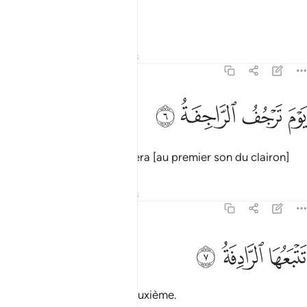
et règlent les affaires !
Tafsirs
Leçons
Réflexions
79:6
ﲡ
ﲢ
وم ترجف الراجفة ٦
ﲣ
ﲤ
َوْمَ تَرْجُفُ ٱلرَّاجِفَةُ ٦
Le jour où [la terre] tremblera [au premier son du clairon]
Tafsirs
Leçons
Réflexions
79:7
ﲥ
تبعها الرادفة ٧
ﲦ
ﲧ
َتْبَعُهَا ٱلرَّادِفَةُ ٧
immédiatement suivi du deuxième.