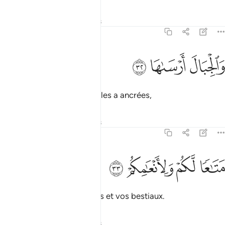
Tafsirs
Leçons
Réflexions
79:32
ﲎ
الجبال ارساها ٣٢
ﲏ
ﲐ
َٱلْجِبَالَ أَرْسَىٰهَا ٣٢
et quant aux montagnes, Il les a ancrées,
Tafsirs
Leçons
Réflexions
79:33
ﲑ
ﲒ
تاعا لكم ولانعامكم ٣٣
ﲓ
ﲔ
َتَـٰعًۭا لَّكُمْ وَلِأَنْعَـٰمِكُمْ ٣٣
pour votre jouissance, vous et vos bestiaux.
Tafsirs
Leçons
Réflexions