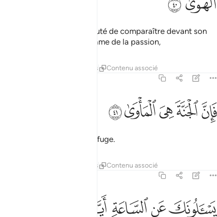
ﲺ
ﲻ
Et pour celui qui aura redouté de comparaître devant son
Seigneur, et préservé son âme de la passion,
Tafsirs
Leçons
Réflexions
Contenu associé
79:41
ﲼ
ﲽ
ﲾ
ان الجنة هي الماوى ٤١
ﲿ
ﳀ
َإِنَّ ٱلْجَنَّةَ هِىَ ٱلْمَأْوَىٰ ٤١
le Paradis sera alors son refuge.
Tafsirs
Leçons
Réflexions
Contenu associé
79:42
ﳁ
ﳂ
سالونك عن الساعة ايان مرساها ٤٢
ﳃ
ﳄ
ﳅ
ﳆ
َسْـَٔلُونَكَ عَنِ ٱلسَّاعَةِ أَيَّانَ مُرْسَىٰهَا ٤٢