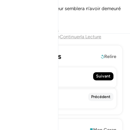
Le jour où ils la verront, il leur semblera n’avoir demeuré
qu’un soir ou un matin.
Tafsirs
Leçons
Réflexions
Fin du chapitre
Continuerla Lecture
En savoir plus
Relire
80. 'Abasa
Suivant
Il s'est renfrogné
78. An-Naba'
Précédent
La nouvelle
Explorer
Mon Coran