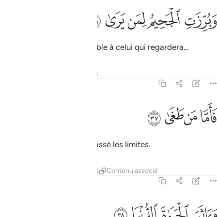
ﲠ
ﲡ
برزت الجحيم لمن يرى ٣٦
ﲢ
ﲣ
ﲤ
َبُرِّزَتِ ٱلْجَحِيمُ لِمَن يَرَىٰ ٣٦
l’Enfer sera pleinement visible à celui qui regardera...
Tafsirs
Leçons
Réflexions
79:37
ﲥ
ﲦ
اما من طغى ٣٧
ﲧ
ﲨ
َأَمَّا مَن طَغَىٰ ٣٧
Quant à celui qui aura dépassé les limites.
Tafsirs
Leçons
Réflexions
Contenu associé
79:38
ﲩ
اثر الحياة الدنيا ٣٨
ﲪ
ﲫ
ﲬ
َءَاثَرَ ٱلْحَيَوٰةَ ٱلدُّنْيَا ٣٨