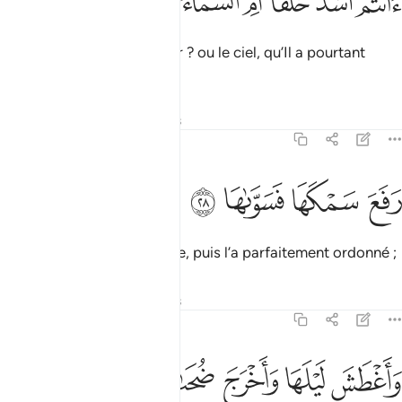
ﱳ
ﱴ
ﱵ
ﱶ
ﱷﱸ
ﱹ
ﱺ
َأَنتُمْ أَشَدُّ خَلْقًا أَمِ ٱلسَّمَآءُ ۚ بَنَىٰهَا ٢٧
Etes-vous plus durs à créer ? ou le ciel, qu’Il a pourtant
construit ?
Tafsirs
Leçons
Réflexions
79:28
ﱻ
ﱼ
فع سمكها فسواها ٢٨
ﱽ
ﱾ
َفَعَ سَمْكَهَا فَسَوَّىٰهَا ٢٨
Il a élevé bien haut sa voûte, puis l’a parfaitement ordonné ;
Tafsirs
Leçons
Réflexions
79:29
ﱿ
ﲀ
اغطش ليلها واخرج ضحاها ٢٩
ﲁ
ﲂ
ﲃ
َأَغْطَشَ لَيْلَهَا وَأَخْرَجَ ضُحَىٰهَا ٢٩