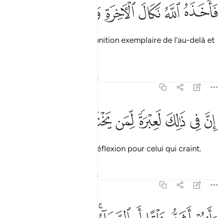
ﱦ
ﱧ
ﱨ
اخذه الله نكال الاخرة والاولى ٢٥
ﱩ
ﱪ
ﱫ
َأَخَذَهُ ٱللَّهُ نَكَالَ ٱلْـَٔاخِرَةِ وَٱلْأُولَىٰٓ ٢٥
Alors Allah le saisit de la punition exemplaire de l’au-delà et
de celle d’ici-bas.
Tafsirs
Leçons
Réflexions
79:26
ﱬ
ﱭ
ﱮ
ﱯ
ن في ذالك لعبرة لمن يخشى ٢٦
ﱰ
ﱱ
ﱲ
ِنَّ فِى ذَٰلِكَ لَعِبْرَةًۭ لِّمَن يَخْشَىٰٓ ٢٦
Il y a certes là un sujet de réflexion pour celui qui craint.
Tafsirs
Leçons
Réflexions
79:27
انتم اشد خلقا ام السماء بناها ٢٧