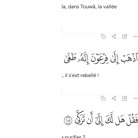
Quand son Seigneur l’appela, dans Touwâ, la vallée
sanctifiée :
Tafsirs
Leçons
Réflexions
79:17
ﱁ
ﱂ
ﱃ
ذهب الى فرعون انه طغى ١٧
ﱄ
ﱅ
ﱆ
ذْهَبْ إِلَىٰ فِرْعَوْنَ إِنَّهُۥ طَغَىٰ ١٧
"Va vers Pharaon. Vraiment, il s’est rebellé !
Tafsirs
Leçons
Réflexions
79:18
ﱇ
ﱈ
ﱉ
ﱊ
قل هل لك الى ان تزكى ١٨
ﱋ
ﱌ
ﱍ
َقُلْ هَل لَّكَ إِلَىٰٓ أَن تَزَكَّىٰ ١٨
Puis dis-lui : "Voudrais-tu te purifier ?