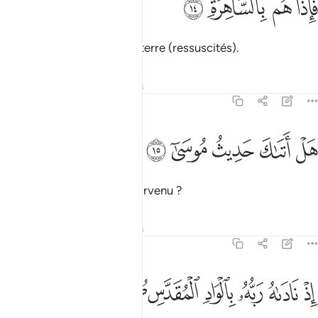
ﳅ
ﳆ
ﳇ
ﳈ
َإِذَا هُم بِٱلسَّاهِرَةِ ١٤
et voilà qu’ils seront sur la terre (ressuscités).
Tafsirs
Leçons
Réflexions
79:15
ﳉ
ﳊ
ل اتاك حديث موسى ١٥
ﳋ
ﳌ
ﳍ
َلْ أَتَىٰكَ حَدِيثُ مُوسَىٰٓ ١٥
Le récit de Moïse t’est-il parvenu ?
Tafsirs
Leçons
Réflexions
79:16
ﳎ
ﳏ
ﳐ
ﳑ
ذ ناداه ربه بالواد المقدس طوى ١٦
ﳒ
ﳓ
ﳔ
ِذْ نَادَىٰهُ رَبُّهُۥ بِٱلْوَادِ ٱلْمُقَدَّسِ طُوًى ١٦