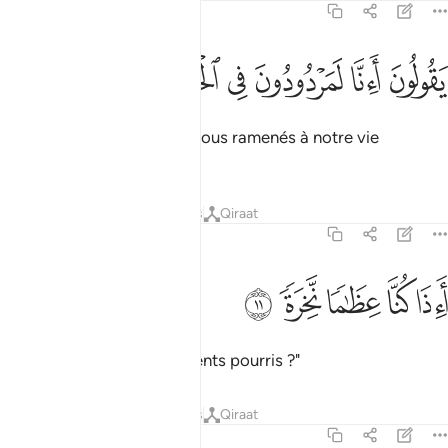
79:10
ﲯ
ﲰ
ﲱ
قولون اانا لمردودون في الحافرة ١٠
ﲲ
ﲳ
ﲴ
َقُولُونَ أَءِنَّا لَمَرْدُودُونَ فِى ٱلْحَافِرَةِ ١٠
Ils disent : "Quoi ! Serons-nous ramenés à notre vie
première,
Tafsirs
Leçons
Réflexions
Qiraat
79:11
ﲵ
ﲶ
ﲷ
اذا كنا عظاما نخرة ١١
ﲸ
ﲹ
َءِذَا كُنَّا عِظَـٰمًۭا نَّخِرَةًۭ ١١
quand nous serons ossements pourris ?"
Tafsirs
Leçons
Réflexions
Qiraat
79:12