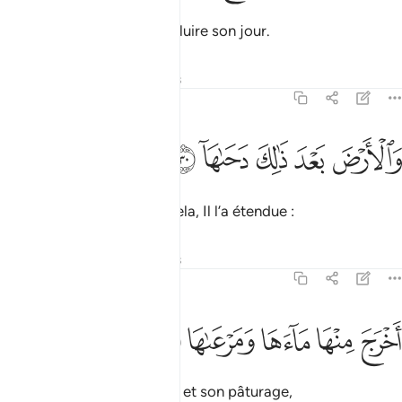
Il a assombri sa nuit et fait luire son jour.
Tafsirs
Leçons
Réflexions
79:30
ﲄ
ﲅ
الارض بعد ذالك دحاها ٣٠
ﲆ
ﲇ
ﲈ
َٱلْأَرْضَ بَعْدَ ذَٰلِكَ دَحَىٰهَآ ٣٠
Et quant à la terre, après cela, Il l’a étendue :
Tafsirs
Leçons
Réflexions
79:31
ﲉ
ﲊ
ﲋ
خرج منها ماءها ومرعاها ٣١
ﲌ
ﲍ
َخْرَجَ مِنْهَا مَآءَهَا وَمَرْعَىٰهَا ٣١
Il a fait sortir d’elle son eau et son pâturage,