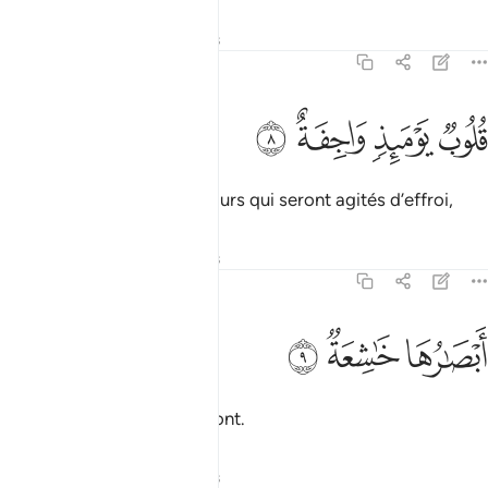
Tafsirs
Leçons
Réflexions
79:8
ﲨ
ﲩ
لوب يوميذ واجفة ٨
ﲪ
ﲫ
ُلُوبٌۭ يَوْمَئِذٍۢ وَاجِفَةٌ ٨
Ce jour-là, il y aura des cœurs qui seront agités d’effroi,
Tafsirs
Leçons
Réflexions
79:9
ﲬ
بصارها خاشعة ٩
ﲭ
ﲮ
َبْصَـٰرُهَا خَـٰشِعَةٌۭ ٩
et leurs regards se baisseront.
Tafsirs
Leçons
Réflexions