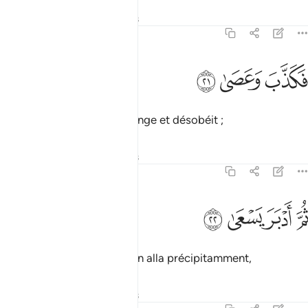
Tafsirs
Leçons
Réflexions
79:21
ﱗ
كذب وعصى ٢١
ﱘ
ﱙ
َكَذَّبَ وَعَصَىٰ ٢١
Mais il le qualifia de mensonge et désobéit ;
Tafsirs
Leçons
Réflexions
79:22
ﱚ
ﱛ
م ادبر يسعى ٢٢
ﱜ
ﱝ
ُمَّ أَدْبَرَ يَسْعَىٰ ٢٢
ensuite, il tourna le dos, s’en alla précipitamment,
Tafsirs
Leçons
Réflexions