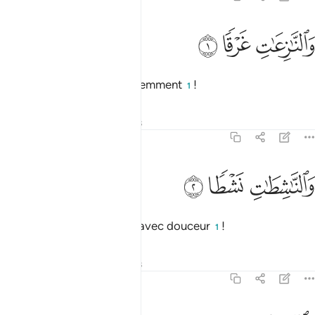
ﲒ
النازعات غرقا ١
ﲓ
ﲔ
َٱلنَّـٰزِعَـٰتِ غَرْقًۭا ١
Par ceux qui arrachent violemment
!
1
Tafsirs
Leçons
Réflexions
79:2
ﲕ
الناشطات نشطا ٢
ﲖ
ﲗ
َٱلنَّـٰشِطَـٰتِ نَشْطًۭا ٢
Et par ceux qui recueillent avec douceur
!
1
Tafsirs
Leçons
Réflexions
79:3
السابحات سبحا ٣