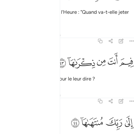
Ils t’interrogent au sujet de l’Heure : "Quand va-t-elle jeter
l’ancre ?"
1
Tafsirs
Leçons
Réflexions
79:43
ﳇ
ﳈ
ﳉ
يم انت من ذكراها ٤٣
ﳊ
ﳋ
ِيمَ أَنتَ مِن ذِكْرَىٰهَآ ٤٣
Quelle [science] en as-tu pour le leur dire ?
Tafsirs
Leçons
Réflexions
79:44
ﳌ
ﳍ
لى ربك منتهاها ٤٤
ﳎ
ﳏ
ِلَىٰ رَبِّكَ مُنتَهَىٰهَآ ٤٤