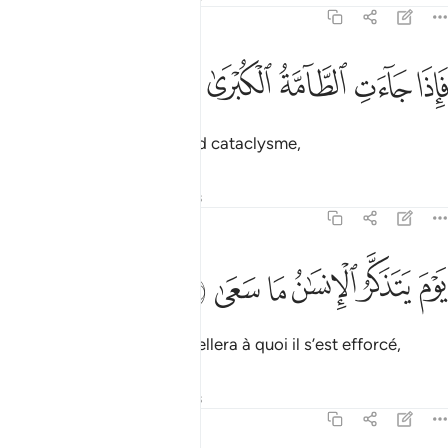
79:34
ﲕ
ﲖ
اذا جاءت الطامة الكبرى ٣٤
ﲗ
ﲘ
ﲙ
َإِذَا جَآءَتِ ٱلطَّآمَّةُ ٱلْكُبْرَىٰ ٣٤
Puis quand viendra le grand cataclysme,
Tafsirs
Leçons
Réflexions
79:35
ﲚ
ﲛ
ﲜ
وم يتذكر الانسان ما سعى ٣٥
ﲝ
ﲞ
ﲟ
َوْمَ يَتَذَكَّرُ ٱلْإِنسَـٰنُ مَا سَعَىٰ ٣٥
le jour où l’homme se rappellera à quoi il s’est efforcé,
Tafsirs
Leçons
Réflexions
79:36