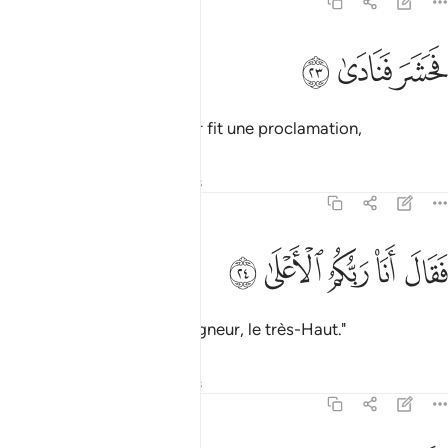
79:23
ﱞ
حشر فنادى ٢٣
ﱟ
ﱠ
َحَشَرَ فَنَادَىٰ ٢٣
rassembla [les gens] et leur fit une proclamation,
Tafsirs
Leçons
Réflexions
79:24
ﱡ
ﱢ
ﱣ
قال انا ربكم الاعلى ٢٤
ﱤ
ﱥ
َقَالَ أَنَا۠ رَبُّكُمُ ٱلْأَعْلَىٰ ٢٤
et dit : "C’est moi votre Seigneur, le très-Haut."
Tafsirs
Leçons
Réflexions
79:25