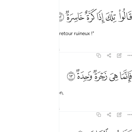
ﲺ
ﲻ
ﲼ
الوا تلك اذا كرة خاسرة ١٢
ﲽ
ﲾ
ﲿ
َالُوا۟ تِلْكَ إِذًۭا كَرَّةٌ خَاسِرَةٌۭ ١٢
Ils disent: "ce sera alors un retour ruineux !"
Tafsirs
Leçons
Réflexions
79:13
ﳀ
ﳁ
ﳂ
انما هي زجرة واحدة ١٣
ﳃ
ﳄ
َإِنَّمَا هِىَ زَجْرَةٌۭ وَٰحِدَةٌۭ ١٣
Il n’y aura qu’une sommation,
Tafsirs
Leçons
Réflexions
79:14
اذا هم بالساهرة ١٤