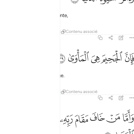
et aura préféré la vie présente,
Tafsirs
Leçons
Réflexions
Contenu associé
79:39
ﲭ
ﲮ
ﲯ
ان الجحيم هي الماوى ٣٩
ﲰ
ﲱ
َإِنَّ ٱلْجَحِيمَ هِىَ ٱلْمَأْوَىٰ ٣٩
alors, l’Enfer sera son refuge.
Tafsirs
Leçons
Réflexions
Contenu associé
79:40
ﲲ
ﲳ
ﲴ
ﲵ
ﲶ
اما من خاف مقام ربه ونهى النفس عن الهوى ٤٠
ﲷ
ﲸ
ﲹ
َأَمَّا مَنْ خَافَ مَقَامَ رَبِّهِۦ وَنَهَى ٱلنَّفْسَ عَنِ ٱلْهَوَىٰ ٤٠