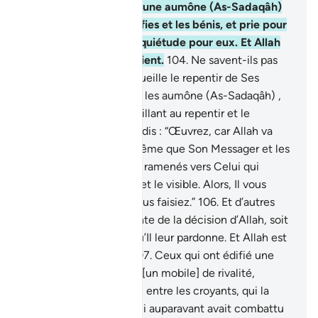
Prélève de leurs biens une aumône (As-Sadaqâh)
par laquelle tu les purifies et les bénis, et prie pour
eux. Ta prière est une quiétude pour eux. Et Allah
est Audient et Omniscient.
104
.
Ne savent-ils pas
que c’est Allah qui accueille le repentir de Ses
serviteurs, et qui reçoit les aumône (As-Sadaqâh) ,
et qu’Allah est L’Accueillant au repentir et le
Miséricordieux.
105
.
Et dis : “Œuvrez, car Allah va
voir votre œuvre, de même que Son Messager et les
croyants, et vous serez ramenés vers Celui qui
connaît bien l’invisible et le visible. Alors, Il vous
informera de ce que vous faisiez.”
106
.
Et d’autres
sont laissés dans l’attente de la décision d’Allah, soit
qu’Il les punisse, soit qu’Il leur pardonne. Et Allah est
Omniscient et Sage.
107
.
Ceux qui ont édifié une
mosquée pour en faire [un mobile] de rivalité,
d’impiété et de division entre les croyants, qui la
préparent pour celui qui auparavant avait combattu