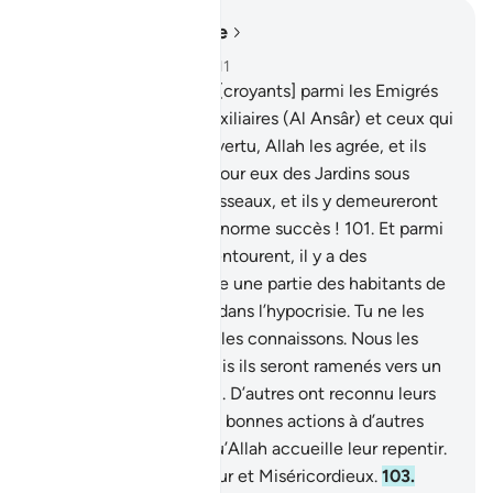
Lire dans le contexte
Chapitre 9, Page 203, Juz 11
100
.
Les tout premiers [croyants] parmi les Emigrés
(Al Muhâjirîn) et les Auxiliaires (Al Ansâr) et ceux qui
les ont suivis en toute vertu, Allah les agrée, et ils
L’agréent. Il a préparé pour eux des Jardins sous
lesquels coulent les ruisseaux, et ils y demeureront
éternellement. Voilà l’énorme succès !
101
.
Et parmi
les Bédouins qui vous entourent, il y a des
hypocrites, tout comme une partie des habitants de
Médine. Ils s’obstinent dans l’hypocrisie. Tu ne les
connais pas mais Nous les connaissons. Nous les
châtierons deux fois puis ils seront ramenés vers un
énorme châtiment.
102
.
D’autres ont reconnu leurs
péchés, ils ont mêlé de bonnes actions à d’autres
mauvaises. Il se peut qu’Allah accueille leur repentir.
Car Allah est Pardonneur et Miséricordieux.
103
.