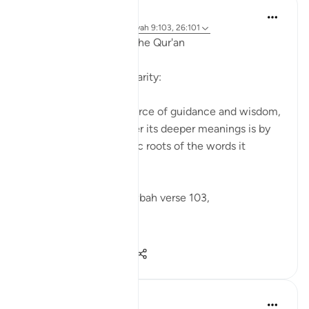
Ola Shoubaki
il y a 3 ans
·
Référencement
ayah 9:103, 26:101
Linguistic Gems from the Qur'an
Day Twenty-Three: Charity:
The Qur'an is a rich source of guidance and wisdom,
and one way to uncover its deeper meanings is by
examining the linguistic roots of the words it
contains.
Allah says in Surah Tawbah verse 103,
...
Voir plus
1
2
62
Salah Soltan