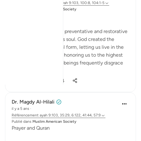
il y a 3 ans
·
Référencement
ayah 9:103, 100:8, 104:1-5
Publié dans
Muslim American Society
Zakah
Giving Zakah has many preventative and restorative
effects for the Muslim’s soul. God created the
human being in an ideal form, letting us live in the
finest of dwellings and honoring us to the highest
degree. But we human beings frequently disgrace
our...
Voir plus
20
0
1 394
Dr. Magdy Al-Hilali
il y a 5 ans
·
Référencement
ayah 9:103, 35:29, 6:122, 41:44, 57:9
Publié dans
Muslim American Society
Prayer and Quran