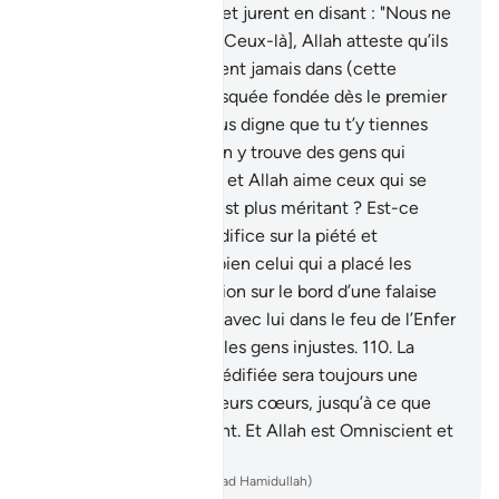
Allah et Son Messager et jurent en disant : "Nous ne
voulions que le bien !" [Ceux-là], Allah atteste qu’ils
mentent .
108
.
Ne te tient jamais dans (cette
mosquée). Car une Mosquée fondée dès le premier
jour, sur la piété, est plus digne que tu t’y tiennes
debout [pour y prier]. On y trouve des gens qui
aiment bien se purifier, et Allah aime ceux qui se
purifient .
109
.
Lequel est plus méritant ? Est-ce
celui qui a fondé son édifice sur la piété et
l’agrément d’Allah, ou bien celui qui a placé les
assises de sa construction sur le bord d’une falaise
croulante et qui croula avec lui dans le feu de l’Enfer
? Et Allah ne guide pas les gens injustes.
110
.
La
construction qu’ils ont édifiée sera toujours une
source de doute dans leurs cœurs, jusqu’à ce que
leurs cœurs se déchirent. Et Allah est Omniscient et
Sage.
-
French Translation(Muhammad Hamidullah)