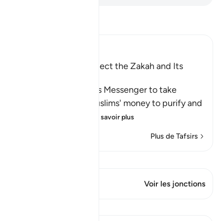
Lisez le Tafsir
Ibn Kathir (Abridged)
The Command to collect the Zakah and Its
Benefits
Allah commanded His Messenger to take
Sadaqah from the Muslims' money to purify and
sanctify them wit
…
En savoir plus
Plus de Tafsirs
Voir Qiraat
Ce verset a 1 Jonctions
Voir les jonctions
Leçons