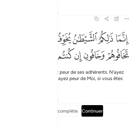
Tafsirs
Leçons
Réflexions
3:175
ﱒ
ﱓ
ﱔ
ﱕ
ﱖ
ﱗ
نما ذالكم الشيطان يخوف اولياءه فلا تخافوهم وخافون ان كنتم مومنين ٧٥
ِنَّمَا ذَٰلِكُمُ ٱلشَّيْطَـٰنُ يُخَوِّفُ أَوْلِيَآءَهُۥ فَلَا تَخَافُوهُمْ وَخَافُونِ إِن كُنتُم مُّؤْمِنِينَ ٥
ﱘ
ﱙ
ﱚ
ﱛ
ﱜ
ﱝ
C’est le Diable qui vous fait peur de ses adhérents. N’ayez
donc pas peur d’eux ! Mais ayez peur de Moi, si vous êtes
croyants !
Tafsirs
Leçons
Réflexions
Lire la Sourate complète
Continuer