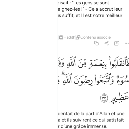
Certes, ceux auxquels l’on disait : "Les gens se sont
rassemblés contre vous; craignez-les !" - Cela accrut leur
foi - et ils dirent : "Allah nous suffit; et Il est notre meilleur
garant !"
Tafsirs
Leçons
Réflexions
Hadith
Contenu associé
3:174
ﱁ
ﱂ
ﱃ
ﱄ
ﱅ
ﱆ
ﱇ
انقلبوا بنعمة من الله وفضل لم يمسسهم سوء واتبعوا رضوان الله والله
َٱنقَلَبُوا۟ بِنِعْمَةٍۢ مِّنَ ٱللَّهِ وَفَضْلٍۢ لَّمْ يَمْسَسْهُمْ سُوٓءٌۭ وَٱتَّبَعُوا۟ رِضْوَٰنَ ٱللَّهِ ۗ
ﱈ
ﱉ
ﱊ
ﱋﱌ
ﱍ
ﱎ
ﱏ
ﱐ
ﱑ
Ils revinrent donc avec un bienfait de la part d’Allah et une
grâce. Nul mal ne les toucha et ils suivirent ce qui satisfait
Allah. Et Allah est Détenteur d’une grâce immense.