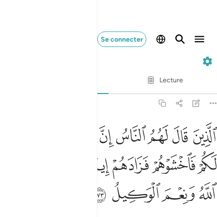
Se connecter
3. Ali-'Imran
Ayah par Ayah
Lecture
Traduction
: Muhammad Hamidullah
3:173
ﳅ
ﳆ
ﳇ
ﳈ
ﳉ
ﳊ
ﳋ
ﳌ
لذين قال لهم الناس ان الناس قد جمعوا لكم فاخشوهم فزادهم ايمانا وقالو
لَّذِينَ قَالَ لَهُمُ ٱلنَّاسُ إِنَّ ٱلنَّاسَ قَدْ جَمَعُوا۟ لَكُمْ فَٱخْشَوْهُمْ
ﳍ
ﳎ
ﳏ
ﳐ
ﳑ
ﳒ
ﳓ
ﳔ
ﳕ
ﳖ