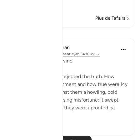
…
En savoir plus
Plus de Tafsirs
Leçons
In the Shade of the Quran
il y a 31 semaines
·
Référencement
ayah 54:18-22
The 'Ad and the Stormwind
The people of 'Ad also rejected the truth. How
grievous was My punishment and how true were My
warnings. We sent against them a howling, cold
wind on a day of unceasing misfortune: it swept
people away as though they were uprooted pa...
Voir plus
1
0