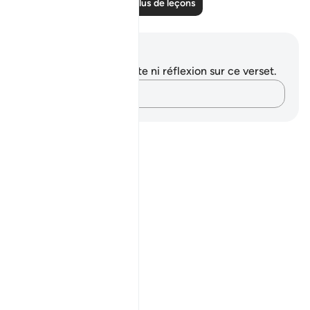
Lire plus de leçons
Notes et réflexions
Vous n'avez aucune note ni réflexion sur ce verset.
Notez vos pensées…
Notes
placeholders
close