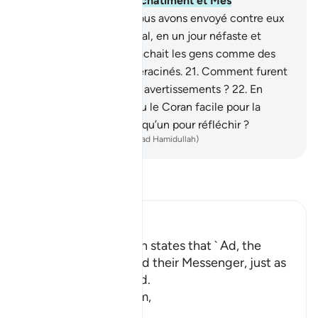
Comment furent Mon châtiment et Mes
avertissements?
19
.
Nous avons envoyé contre eux
un vent violent et glacial, en un jour néfaste et
interminable ;
20
.
il arrachait les gens comme des
souches de palmiers déracinés.
21
.
Comment furent
Mon châtiment et Mes avertissements ?
22
.
En
effet, Nous avons rendu le Coran facile pour la
médiation. Y a-t-il quelqu’un pour réfléchir ?
-
French Translation(Muhammad Hamidullah)
Lisez le Tafsir
Ibn Kathir (Abridged)
The Story of ` Ad Allah states that ` Ad, the
People of Hud, denied their Messenger, just as
the people of Nuh did.
So, Allah sent on them,
عَلَيْهِمْ ر