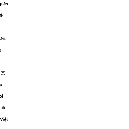
the final abode, the recompense,
ch
guês
ent it will be said to them:
cr
ий
[p
pe
qu
Plus de Tafsirs
Dé
ไทย
les
e
co
au
-
Fr
中文
t leaves the guilty speechless:
No
u
l not be allowed to offer any excuse. Woe
Vo
s 35-37)
ol
ili
Việt