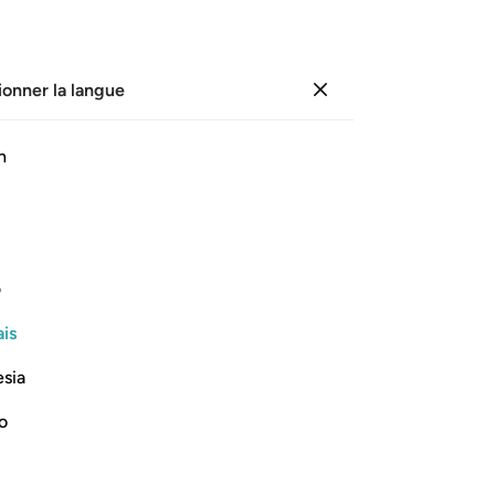
ionner la langue
Se connecter
Li
h
Cha
25
ﲎ
ﲏ
ﲐ
ﲑ
ﲒ
co
Et
mo
ف
d’
Lire la suite
is
cr
tr
esia
[fu
om
no
32
e in Hell and how it will be done
co