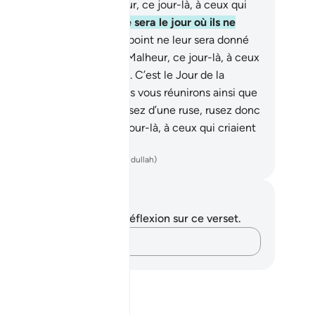
ameaux jaunes.
34
.
Malheur, ce jour-là, à ceux qui
iaient au mensonge.
35
.
Ce sera le jour où ils ne
euvent] pas parler,
36
.
et point ne leur sera donné
rmission de s’excuser.
37
.
Malheur, ce jour-là, à ceux
i criaient au mensonge.
38
.
C’est le Jour de la
cision [Jugement], où nous vous réunirons ainsi que
 anciens.
39
.
Si vous disposez d’une ruse, rusez donc
ntre Moi.
40
.
Malheur, ce jour-là, à ceux qui criaient
 mensonge.
ench Translation(Muhammad Hamidullah)
tes et réflexions
us n'avez aucune note ni réflexion sur ce verset.
Notez vos pensées…