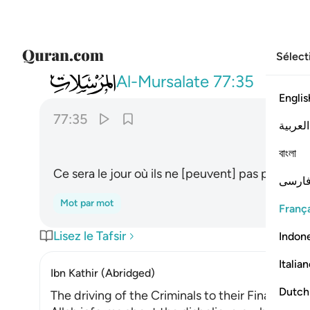
Sélect
077
هاذا يوم لا ينطقون ٣٥
Al-Mursalate
77:35
Englis
77:35
العربية
বাংলা
Ce sera le jour où ils ne [peuvent] pas parler,
ارسی
Mot par mot
França
Lisez le Tafsir
Indon
Italia
Ibn Kathir (Abridged)
Dutch
The driving of the Criminals to their Final Abod