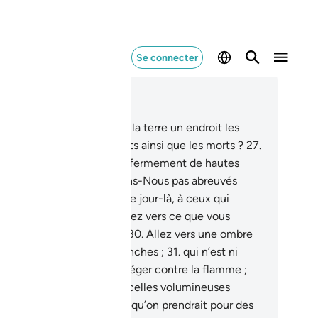
Se connecter
re dans le contexte
pitre 77, Page 581, Juz 29
.
N’avons-Nous pas fait de la terre un endroit les
ntenant tous,
26
.
les vivants ainsi que les morts ?
27
.
 n’y avons-Nous pas placé fermement de hautes
ntagnes ? Et ne vous avons-Nous pas abreuvés
eau douce ?
28
.
Malheur, ce jour-là, à ceux qui
iaient au mensonge.
29
.
Allez vers ce que vous
aitiez alors de mensonge !
30
.
Allez vers une ombre
mée de l’Enfer] à trois branches ;
31
.
qui n’est ni
breuse ni capable de protéger contre la flamme ;
.
car [le feu] jette des étincelles volumineuses
mme des châteaux,
33
.
et qu’on prendrait pour des