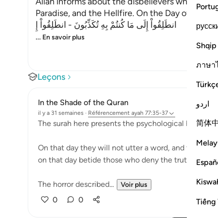
Allah informs about the disbelievers who deny 
Portu
Paradise, and the Hellfire. On the Day of Judgem
انطَلِقُواْ إِلَى مَا كُنتُمْ بِهِ تُكَذِّبُونَ - انطَلِقُواْ إِ
русск
…
En savoir plus
Shqip
ภาษา
Leçons
Türkç
In the Shade of the Quran
اردو
il y a 31 semaines
·
Référencement
ayah 77:35-37
简体
The surah here presents the psychological horror tha
Melay
On that day they will not utter a word, and they wil
on that day betide those who deny the truth. (Verse
Españ
Kiswah
The horror described...
Voir plus
0
0
Tiếng 