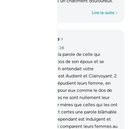
Et les mécréants auront un châtiment douloureux.
Mot par mot
Lire la suite
Lire dans le contexte
Chapitre 58, Page 542, Juz 28
1
.
Allah a bien entendu la parole de celle qui
discutait avec toi à propos de son époux et se
plaignait à Allah. Et Allah entendait votre
conversation, car Allah est Audient et Clairvoyant.
2
.
Ceux d’entre vous qui répudient leurs femme, en
déclarant qu’elles sont pour eux comme le dos de
leur mères... alors qu’elles ne sont nullement leur
mères, car ils n’ont pour mères que celles qui les ont
enfantés. Ils prononcent certes une parole blâmable
et mensongère. Allah cependant est Indulgent et
Pardonneur.
3
.
Ceux qui comparent leurs femmes au