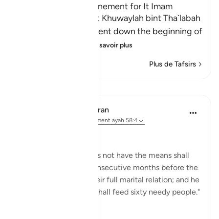
Az-Zihar and the Atonement for It Imam
Ahmad recorded that Khuwaylah bint Tha`labah
said, "By Allah! Allah sent down the beginning of
Surat Al-Mujadila
…
En savoir plus
Plus de Tafsirs
Leçons
In the Shade of the Quran
il y a 31 semaines
·
Référencement
ayah 58:4
The surah here states:
"However, he who does not have the means shall
fast instead for two consecutive months before the
couple may resume their full marital relation; and he
who is unable to do it shall feed sixty needy people."
(Verse 4)