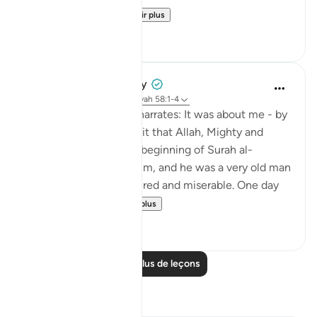
This is followed b...
Voir plus
0
0
Prophetic Commentary
il y a 8 ans
·
Référencement
ayah 58:1-4
Khawlah bt. Tha‘labah narrates: It was about me - by
Allah - and Aws b. Sâmit that Allah, Mighty and
Majestic, revealed the beginning of Surah al-
Mujâdilah. I was with him, and he was a very old man
who became ill-mannered and miserable. One day
he came to me ...
Voir plus
1
0
Lire plus de leçons
Réflexions