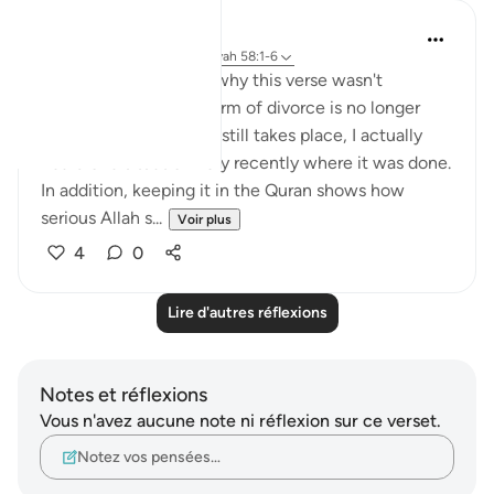
tareq abed
il y a 7 ans
·
Référencement
ayah 58:1-6
Someone once asked why this verse wasn't
abrogated since this form of divorce is no longer
common. The fact is it still takes place, I actually
heard of a situation very recently where it was done.
In addition, keeping it in the Quran shows how
serious Allah s...
Voir plus
4
0
Lire d'autres réflexions
Notes et réflexions
Vous n'avez aucune note ni réflexion sur ce verset.
Notez vos pensées…