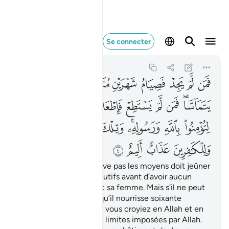
فمن لم يجد فصيام شهرين م
Se connecter
Al-Mujadalah
58:4
58:4
ﲈ
ﲉ
ﲊ
ﲋ
ﲌ
ﲍ
ﲎ
ﲏ
ﲐ
ﲑﲒ
ﲓ
ﲔ
ﲕ
ﲖ
ﲗ
ﲘﲙ
ﲚ
ﲛ
ﲜ
ﲝﲞ
ﲟ
ﲠ
ﲡﲢ
ﲣ
ﲤ
ﲥ
ﲦ
Mais celui qui n’en trouve pas les moyens doit jeûner
alors deux mois consécutifs avant d’avoir aucun
contact [conjugal] avec sa femme. Mais s’il ne peut
le faire non plus, alors qu’il nourrisse soixante
pauvres. Cela, pour que vous croyiez en Allah et en
Son Messager. Voilà les limites imposées par Allah.