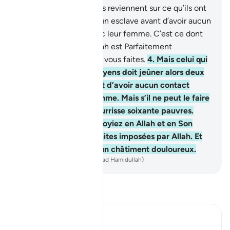
dos de leurs mères, puis reviennent sur ce qu’ils ont
dit, doivent affranchir un esclave avant d’avoir aucun
contact [conjugal] avec leur femme. C’est ce dont
on vous exhorte. Et Allah est Parfaitement
Connaisseur de ce que vous faites.
4
.
Mais celui qui
n’en trouve pas les moyens doit jeûner alors deux
mois consécutifs avant d’avoir aucun contact
[conjugal] avec sa femme. Mais s’il ne peut le faire
non plus, alors qu’il nourrisse soixante pauvres.
Cela, pour que vous croyiez en Allah et en Son
Messager. Voilà les limites imposées par Allah. Et
les mécréants auront un châtiment douloureux.
-
French Translation(Muhammad Hamidullah)
Lisez le Tafsir
Ibn Kathir (Abridged)