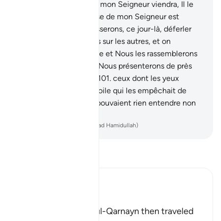
lorsque la promesse de mon Seigneur viendra, Il le
nivellera . Et la promesse de mon Seigneur est
vérité."
99
.
Nous les laisserons, ce jour-là, déferler
comme les flots les uns sur les autres, et on
soufflera dans la Trompe et Nous les rassemblerons
tous.
100
.
Et ce jour-là Nous présenterons de près
l’Enfer aux mécréants,
101
.
ceux dont les yeux
étaient couverts d’un voile qui les empêchait de
penser à Moi, et ils ne pouvaient rien entendre non
plus.
-
French Translation(Muhammad Hamidullah)
Lisez le Tafsir
Ibn Kathir (Abridged)
His Journey East
Allah tells us that Dhul-Qarnayn then traveled