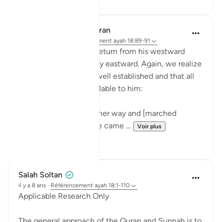
In the Shade of the Quran
il y a 31 semaines
·
Référencement
ayah 18:89-91
After Dhu'l-Qarnayn's return from his westward
journey, he took his way eastward. Again, we realize
that his authority was well established and that all
means were made available to him:
Then he followed another way and [marched
eastwards] till, when he came ...
Voir plus
0
0
Salah Soltan
il y a 8 ans
·
Référencement
ayah 18:1-110
Applicable Research Only
The general approach of the Quran and Sunnah is to