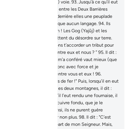
Puis, il suivit (une autre) voie.
93
.
Jusqu’à ce qu’il eut
atteint un endroit situé entre les Deux Barrières
(montagnes), il trouva derrière elles une peuplade
qui ne comprenait presque aucun langage.
94
.
Ils
dirent : “Ô Dhûl Qarnayn ! Les Gog (Yajûj) et les
Magog (Majûj) commettent du désordre sur terre.
Est-ce que nous pourrons t’accorder un tribut pour
construire un barrage entre eux et nous ? ”
95
.
Il dit :
"Ce que Mon Seigneur m’a conféré vaut mieux (que
vos dons). Aidez-moi donc avec force et je
construirai un remblai entre vous et eux !
96
.
Apportez-moi des blocs de fer !" Puis, lorsqu’il en eut
comblé l’espace entre les deux montagnes, il dit :
"Soufflez !" Puis, lorsqu’il l’eut rendu une fournaise, il
dit : "Apportez-moi du cuivre fondu, que je le
déverse dessus."
97
.
Ainsi, ils ne purent guère
l’escalader ni l’ébrécher non plus.
98
.
Il dit : "C’est
une miséricorde de la part de mon Seigneur. Mais,