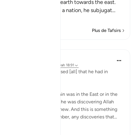
from the west of the earth towards the east.
Every time he passed a nation, he subjugat
…
En savoir plus
Plus de Tafsirs
Leçons
Taimiyyah Zubair
il y a 4 ans
·
Référencement
ayah 18:91
And We had encompassed [all] that he had in
knowledge.
So whether Dhul Qarnain was in the East or in the
West, whatever places he was discovering Allah
سُبْحَانَهُ وَتَعَالَىٰ already knew. And this is something
that we need to remember, any discoveries that...
Voir plus
30
1