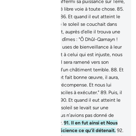
Vraiment, Nous avons affermi sa puissance sur Terre,
et Nous lui avons donné libre voie à toute chose.
85
.
Il suivit donc une voie.
86
.
Et quand il eut atteint le
Couchant, il trouva que le soleil se couchait dans
une source boueuse , et, auprès d’elle il trouva une
peuplade [impie]. Nous dîmes : "Ô Dhûl-Qarnayn !
Ou tu les châties, ou tu uses de bienveillance à leur
égard."
87
.
Il dit : "Quant à celui qui est injuste, nous
le châtierons ; ensuite il sera ramené vers son
Seigneur qui le punira d’un châtiment terrible.
88
.
Et
quant à celui qui croit et fait bonne œuvre, il aura,
en retour, la plus belle récompense. Et nous lui
donnerons des ordres faciles à exécuter."
89
.
Puis, il
suivit (une autre) voie.
90
.
Et quand il eut atteint le
Levant, il trouva que le soleil se levait sur une
peuplade à laquelle Nous n’avions pas donné de
voile pour s’en protéger.
91
.
Il en fut ainsi et Nous
embrassons de Notre Science ce qu’il détenait.
92
.