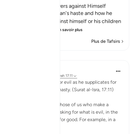
Man's Haste and Prayers against Himself
Allah tells us about man's haste and how he
sometimes prays against himself or his children
or his wealth, pray
…
En savoir plus
Plus de Tafsirs
Leçons
J Yousef
il y a 4 ans
·
Référencement
ayah 17:11
And man supplicates for evil as he supplicates for
good, and man is ever hasty. (Surat al-Isra, 17:11)
This verse talks about those of us who make a
supplication in haste, asking for what is evil, in the
same way that we ask for good. For example, in a
momen...
Voir plus