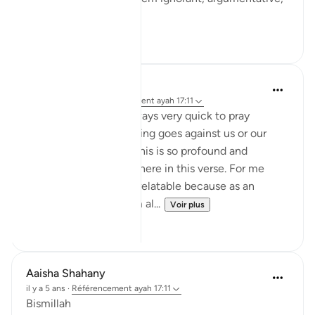
...
Voir plus
23
6
Shumaila Siddiqui
l’année dernière
·
Référencement
ayah 17:11
We, as humans, are always very quick to pray
negatively when anything goes against us or our
planning gets ruined. This is so profound and
accurately mentioned here in this verse. For me
personally, this is very relatable because as an
outspoken human, I am al...
Voir plus
6
2
Aaisha Shahany
il y a 5 ans
·
Référencement
ayah 17:11
Bismillah