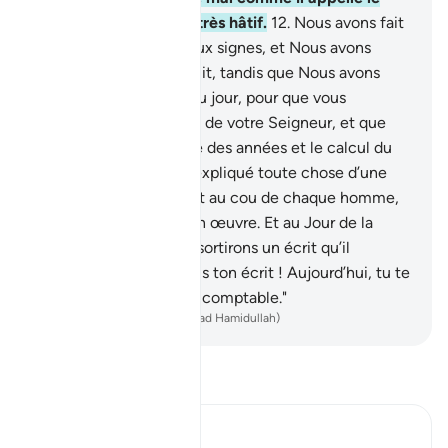
bien, car l’homme est très hâtif.
12
.
Nous avons fait
de la nuit et du jour deux signes, et Nous avons
effacé le signe de la nuit, tandis que Nous avons
rendu visible le signe du jour, pour que vous
recherchiez des grâces de votre Seigneur, et que
vous sachiez le nombre des années et le calcul du
temps. Et Nous avons expliqué toute chose d’une
manière détaillée.
13
.
Et au cou de chaque homme,
Nous avons attaché son œuvre. Et au Jour de la
Résurrection, Nous lui sortirons un écrit qu’il
trouvera déroulé:
14
.
"Lis ton écrit ! Aujourd’hui, tu te
suffis d’être ton propre comptable."
-
French Translation(Muhammad Hamidullah)
Lisez le Tafsir
Ibn Kathir (Abridged)