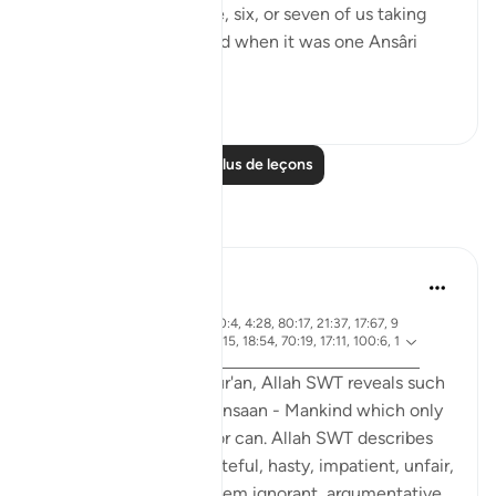
Juhani. There were five, six, or seven of us taking
turns on one camel, and when it was one Ansâri
man’s turn...
Voir plus
1
0
Lire plus de leçons
Réflexions
Rooma Khanam
il y a 49 semaines
·
ayah 33:72, 90:4, 4:28, 80:17, 21:37, 17:67, 9
Référencement
6:6, 14:34, 43:15, 18:54, 70:19, 17:11, 100:6, 1
7:100, 22:66
Various times in the Qur'an, Allah SWT reveals such
integral qualities of Al Insaan - Mankind which only
Al Khaaliq - The Creator can. Allah SWT describes
human beings as ungrateful, hasty, impatient, unfair,
stingy. He SWT calls them ignorant, argumentative,