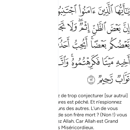
ﱁ
ﱂ
ﱃ
ﱄ
ﱅ
ﱆ
ﱇ
ا ايها الذين امنوا اجتنبوا كثيرا من الظن ان بعض الظن اثم ولا تجسسوا 
َـٰٓأَيُّهَا ٱلَّذِينَ ءَامَنُوا۟ ٱجْتَنِبُوا۟ كَثِيرًۭا مِّنَ ٱلظَّنِّ إِنَّ بَعْضَ ٱلظَّنِّ إِثْ
ﱈ
ﱉ
ﱊ
ﱋﱌ
ﱍ
ﱎ
ﱏ
ﱐ
ﱑ
ﱒﱓ
ﱔ
ﱕ
ﱖ
ﱗ
ﱘ
ﱙ
ﱚ
ﱛﱜ
ﱝ
ﱞﱟ
ﱠ
ﱡ
ﱢ
ﱣ
ﱤ
Ô vous qui avez cru ! Evitez de trop conjecturer [sur autrui]
car une partie des conjectures est péché. Et n’espionnez
pas; et ne médisez pas les uns des autres. L’un de vous
aimerait-il manger la chair de son frère mort ? (Non !) vous
en aurez horreur. Et craignez Allah. Car Allah est Grand
Accueillant au repentir, Très Miséricordieux.