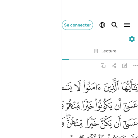
Se connecter
49. Al-Hujurat
Ayah par Ayah
Lecture
Traduction
: Muhammad Hamidullah
49:11
ﲷ
ﲸ
ﲹ
ﲺ
ﲻ
ﲼ
ﲽ
ﲾ
ا ايها الذين امنوا لا يسخر قوم من قوم عسى ان يكونوا خيرا منهم ولا ن
َـٰٓأَيُّهَا ٱلَّذِينَ ءَامَنُوا۟ لَا يَسْخَرْ قَوْمٌۭ مِّن قَوْمٍ عَسَىٰٓ أَن يَك
ﲿ
ﳀ
ﳁ
ﳂ
ﳃ
ﳄ
ﳅ
ﳆ
ﳇ
ﳈ
ﳉ
ﳊ
ﳋ
ﳌﳍ
ﳎ
ﳏ
ﳐ