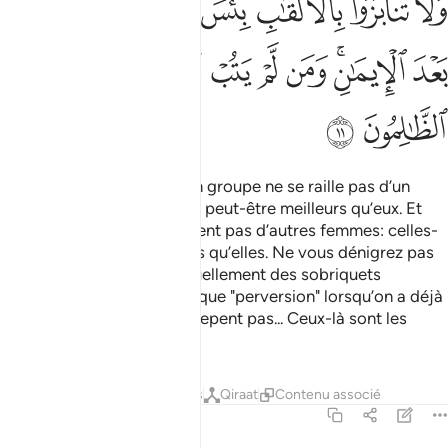
ﳑ
ﳒ
ﳓﳔ
ﳕ
ﳖ
ﳗ
ﳘ
ﳙﳚ
ﳛ
ﳜ
ﳝ
ﳞ
ﳟ
ﳠ
ﳡ
Ô vous qui avez cru ! Qu’un groupe ne se raille pas d’un
autre groupe : ceux-ci sont peut-être meilleurs qu’eux. Et
que des femmes ne se raillent pas d’autres femmes: celles-
ci sont peut-être meilleures qu’elles. Ne vous dénigrez pas
et ne vous lancez pas mutuellement des sobriquets
(injurieux). Quel vilain mot que "perversion" lorsqu’on a déjà
la foi . Et quiconque ne se repent pas... Ceux-là sont les
injustes.
1
Tafsirs
Leçons
Réflexions
Qiraat
Contenu associé
49:12