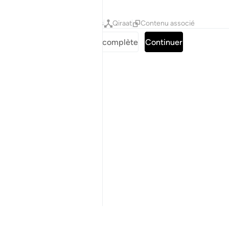
Tafsirs
Leçons
Réflexions
Qiraat
Contenu associé
Lire la Sourate complète
Continuer