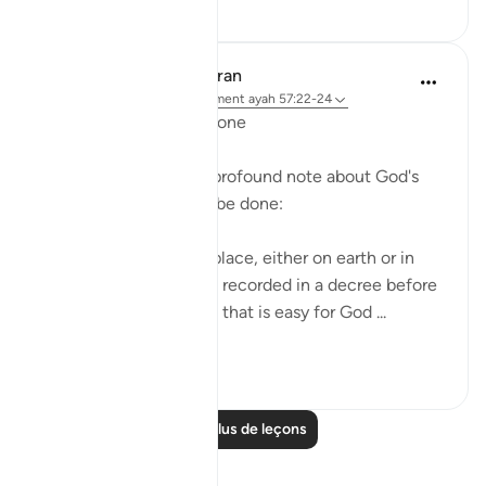
9
2
In the Shade of the Quran
il y a 31 semaines
·
Référencement
ayah 57:22-24
The Will That Will Be Done
The surah here adds a profound note about God's
will, which will always be done:
"No incident can take place, either on earth or in
yourselves, unless it be recorded in a decree before
We bring it into being - that is easy for God ...
Voir plus
0
0
Lire plus de leçons