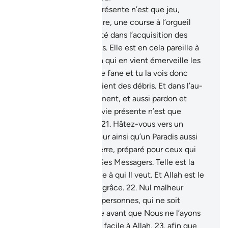
20
.
Sachez que la vie présente n’est que jeu,
amusement, vaine parure, une course à l’orgueil
entre vous et une rivalité dans l’acquisition des
richesses et des enfants. Elle est en cela pareille à
une pluie: la végétation qui en vient émerveille les
cultivateurs, puis elle se fane et tu la vois donc
jaunie; ensuite elle devient des débris. Et dans l’au-
delà, il y a un dur châtiment, et aussi pardon et
agrément d’Allah. Et la vie présente n’est que
jouissance trompeuse.
21
.
Hâtez-vous vers un
pardon de votre Seigneur ainsi qu’un Paradis aussi
large que le ciel et la terre, préparé pour ceux qui
ont cru en Allah et en Ses Messagers. Telle est la
grâce d’Allah qu’Il donne à qui Il veut. Et Allah est le
Détenteur de l’énorme grâce.
22
.
Nul malheur
n’atteint la terre ni vos personnes, qui ne soit
enregistré dans un Livre avant que Nous ne l’ayons
créé; et cela est certes facile à Allah,
23
.
afin que