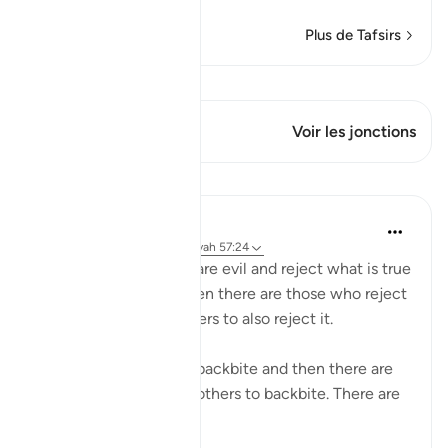
Plus de Tafsirs
Voir Qiraat
Ce verset a 2 Jonctions
Voir les jonctions
Leçons
Suleiman Hani
il y a 3 ans
·
Référencement
ayah 57:24
There are people who are evil and reject what is true
from their Lord, and then there are those who reject
the truth and want others to also reject it.
There are people who backbite and then there are
those who encourage others to backbite. There are
stingy p...
Voir plus