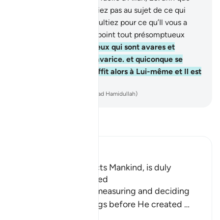
vous ne vous tourmentiez pas au sujet de ce qui
vous a échappé, ni n’exultiez pour ce qu’Il vous a
donné. Et Allah n’aime point tout présomptueux
plein de gloriole.
24
.
Ceux qui sont avares et
ordonnent aux gens l’avarice. et quiconque se
détourne... Allah Se suffit alors à Lui-même et Il est
Digne de louange.
-
French Translation(Muhammad Hamidullah)
Lisez le Tafsir
Ibn Kathir (Abridged)
Everything that affects Mankind, is duly
measured and destined
Allah reminds of His measuring and deciding
the destiny of all things before He created
…
En savoir plus