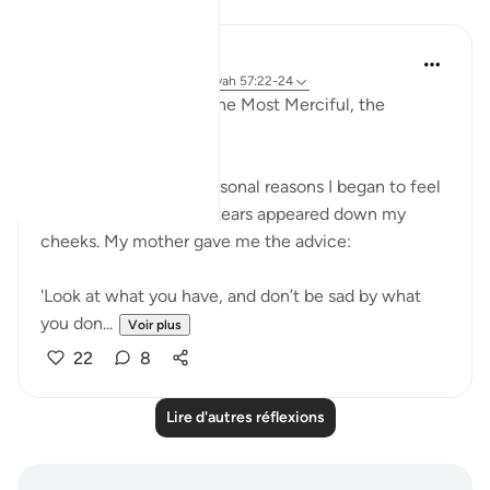
Réflexions
Razia Zahra
il y a 3 ans
·
Référencement
ayah 57:22-24
In the Name of Allah, the Most Merciful, the
Especially Merciful,
Last night for some personal reasons I began to feel
anxious and therefore tears appeared down my
cheeks. My mother gave me the advice:
'Look at what you have, and don’t be sad by what
you don...
Voir plus
22
8
Lire d'autres réflexions