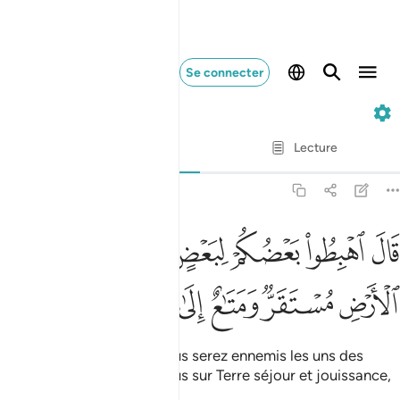
Se connecter
7. Al-A'raf
Ayah par Ayah
Lecture
Traduction
: Muhammad Hamidullah
7:24
ﱎ
ﱏ
ﱐ
ﱑ
ﱒﱓ
ﱔ
ﱕ
ال اهبطوا بعضكم لبعض عدو ولكم في الارض مستقر ومتاع الى حين ٢٤
َالَ ٱهْبِطُوا۟ بَعْضُكُمْ لِبَعْضٍ عَدُوٌّۭ ۖ وَلَكُمْ فِى ٱلْأَرْضِ مُسْتَقَرٌّۭ وَمَ
ﱖ
ﱗ
ﱘ
ﱙ
ﱚ
ﱛ
"Descendez, dit [Allah], vous serez ennemis les uns des
autres. Et il y aura pour vous sur Terre séjour et jouissance,
pour un temps."