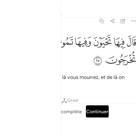
Tafsirs
Leçons
Réflexions
7:25
ﱜ
ﱝ
ﱞ
ﱟ
ال فيها تحيون وفيها تموتون ومنها تخرجون ٢٥
ﱠ
ﱡ
َالَ فِيهَا تَحْيَوْنَ وَفِيهَا تَمُوتُونَ وَمِنْهَا تُخْرَجُونَ ٢٥
ﱢ
ﱣ
"Là, dit (Allah), vous vivrez, là vous mourrez, et de là on
vous fera sortir."
Tafsirs
Leçons
Réflexions
Qiraat
Lire la Sourate complète
Continuer