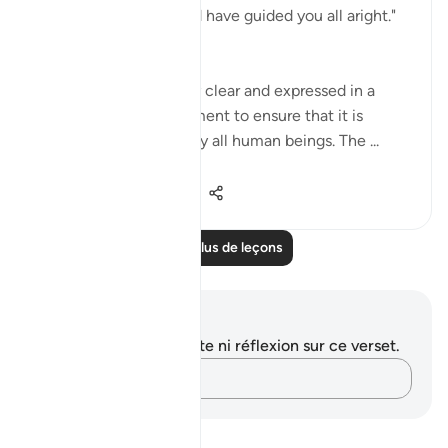
He so willed, He would have guided you all aright."
(Verse 149)
The whole issue is very clear and expressed in a
plain and simple statement to ensure that it is
perfectly understood by all human beings. The ...
Voir plus
0
0
110
Lire plus de leçons
Notes et réflexions
Vous n'avez aucune note ni réflexion sur ce verset.
Notez vos pensées…