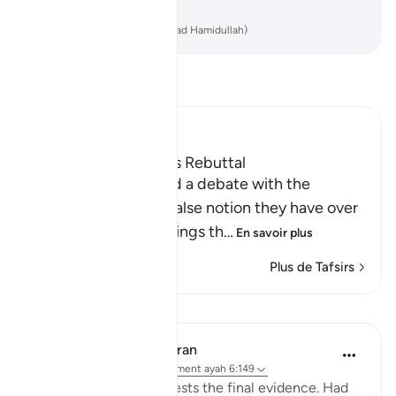
Seigneur.
-
French Translation(Muhammad Hamidullah)
Lisez le Tafsir
Ibn Kathir (Abridged)
A False Notion and its Rebuttal
Here Allah mentioned a debate with the
idolators, refuting a false notion they have over
their Shirk and the things th
…
En savoir plus
Plus de Tafsirs
Leçons
In the Shade of the Quran
il y a 32 semaines
·
Référencement
ayah 6:149
"Say: With God alone rests the final evidence. Had