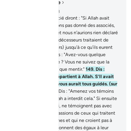
Lire dans le contexte
Chapitre 6, Page 148, Juz 8
148
.
Ceux qui ont associé diront : "Si Allah avait
voulu, nous ne Lui aurions pas donné des associés,
nos ancêtres non plus et nous n’aurions rien déclaré
interdit." Ainsi leurs prédécesseurs traitaient de
menteurs (les Messagers) jusqu’à ce qu’ils eurent
goûté Notre rigueur. Dis : "Avez-vous quelque
science à nous produire ? Vous ne suivez que la
conjecture et ne faites que mentir."
149
.
Dis :
"L’argument décisif appartient à Allah. S’Il avait
voulu certainement Il vous aurait tous guidés. (sur
le droit chemin)."
150
.
Dis : "Amenez vos témoins
qui attesteraient qu’Allah a interdit cela." Si ensuite
ils témoignent, alors toi, ne témoignent pas avec
eux et ne suis pas les passions de ceux qui traitent
de mensonges Nos signes et qui ne croient pas à
l’au-delà, tandis qu’ils donnent des égaux à leur