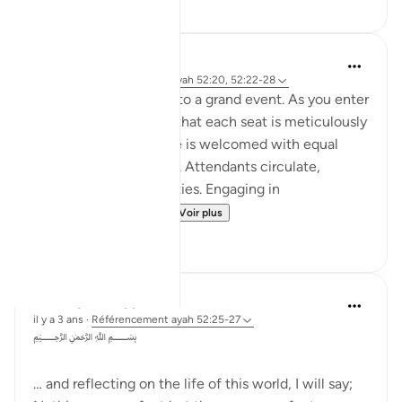
19
7
Iraj Marjan
il y a 2 ans
·
Référencement
ayah 52:20, 52:22-28
Imagin you are invited to a grand event. As you enter
gracefully, you notice that each seat is meticulously
arranged, and everyone is welcomed with equal
respect and hospitality. Attendants circulate,
offering various amenities. Engaging in
conversations with ...
Voir plus
7
6
Dr Maryam Fayyaz
il y a 3 ans
·
Référencement
ayah 52:25-27
﷽
… and reflecting on the life of this world, I will say;