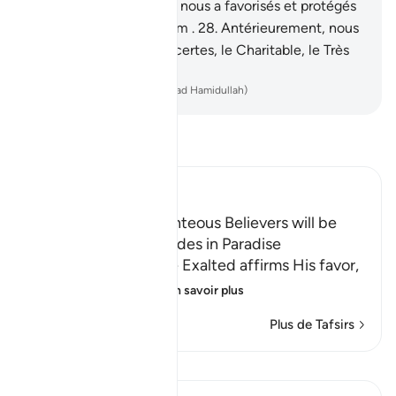
[d’Allah] ;
27
.
Puis Allah nous a favorisés et protégés
du châtiment du Samûm .
28
.
Antérieurement, nous
L’invoquions. C’est Lui certes, le Charitable, le Très
Miséricordieux."
-
French Translation(Muhammad Hamidullah)
Lisez le Tafsir
Ibn Kathir (Abridged)
The Offspring of Righteous Believers will be
elevated to Their Grades in Paradise
In this Ayah, Allah the Exalted affirms His favor,
generosity, gracio
…
En savoir plus
Plus de Tafsirs
Leçons