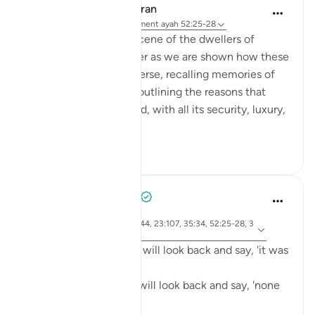
In the Shade of the Quran
il y a 31 semaines
·
Référencement
ayah 52:25-28
The warm and happy scene of the dwellers of
heaven is carried further as we are shown how these
people in heaven converse, recalling memories of
their worldly lives and outlining the reasons that
ensured their happy end, with all its security, luxury,
gratific...
Voir plus
0
0
Abdelrahman Badawy
il y a 2 ans
·
ayah 39:74, 7:44, 23:107, 35:34, 52:25-28, 3
Référencement
5:37
The people of Paradise will look back and say, 'it was
all worth it.'
The people of Hellfire will look back and say, 'none
of it was worth it.'