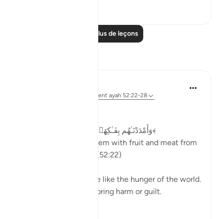
23
6
Lire plus de leçons
Réflexions
Dr Maryam Fayyaz
l’année dernière
·
Référencement
ayah 52:22-28
Bismillah
﴿وَأَمْدَدْنَـٰهُم بِفَـٰكِهَةٍۢ وَلَحْمٍۢ مِّمَّا يَشْتَهُونَ﴾
'And We will provide them with fruit and meat from
whatever they desire.' (52:22)
Their hunger will not be like the hunger of the world.
Their cravings will not bring harm or guilt.
In...
Voir plus