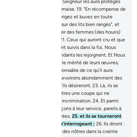
leur aura donné, et leur Seigneur les aura protégés
du châtiment de la Fournaise.
19
.
"En récompense de
ce que vous faisiez, mangez et buvez en toute
sérénité,
20
.
accoudés sur des lits bien rangés", et
Nous leur ferons épouser des femmes (des houris)
aux grands yeux noirs.
21
.
Ceux qui auront cru et que
leurs descendants auront suivis dans la foi, Nous
ferons que leurs descendants les rejoignent. Et Nous
ne diminuerons en rien le mérité de leurs œuvres,
chacun étant tenu responsable de ce qu’il aura
acquis.
22
.
Nous les pourvoirons abondamment des
fruits et des viandes qu’ils désireront.
23
.
Là, ils se
passeront les uns les autres une coupe qui ne
provoquera ni vanité ni incrimination.
24
.
Et parmi
eux circuleront des garçons à leur service, pareils à
des perles bien conservées.
25
.
et ils se tourneront
les uns vers les autres s’interrogeant ;
26
.
Ils diront :
"Nous vivions au milieu des nôtres dans la crainte