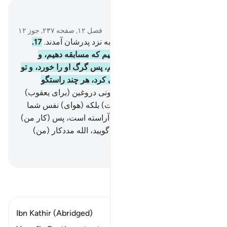
در متن بخوانید
فصل ۱۲, صفحه ۲۳۷, جوز ۱۲
16
.
و (برادران) شبانگاه گریان به نزد پدر‌شان آمدند.
17
.
گفتند: «ای پدر‌ ما! همانا ما رفتیم که مسابقه دهیم، و
یوسف را نزد اثاث خود گذاشتیم، پس گرگ او را خورد، و تو
(هرگز سخن) ما را باور نخواهی کرد، هر چند راستگو
باشیم».
18
.
و پیراهن او را با خونی دروغین (برای یعقوب)
آوردند، (او) گفت: «(چنین نیست) بلکه (هوای) نفس شما
کاری (ناشایست) را برای شما آراسته است، پس (کار من)
صبر جمیل است، و بر آنچه می‌گویید، الله مدد‌کار (من)
است».
Hussein Taji Kal Dari
-
تفسیر بخوانید
Ibn Kathir (Abridged)