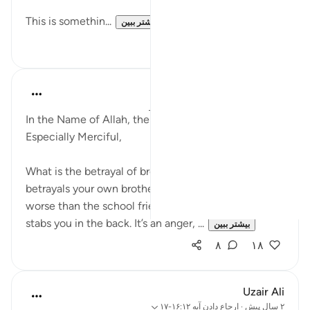
This is somethin...
بیشتر ببین
۴
۱۷
Razia Zahra
سال گذشته
·
ارجاع دادن
آیه ۱۵:۱۲-۱۸
In the Name of Allah, the Most Merciful, the
Especially Merciful,
What is the betrayal of brothers? It is the worst of
betrayals your own brothers abandoning you is far
worse than the school friend or colleague who often
stabs you in the back. It’s an anger, ...
بیشتر ببین
۸
۱۸
Uzair Ali
۲ سال پیش
·
ارجاع دادن
آیه ۱۶:۱۲-۱۷