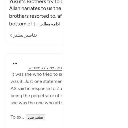
Yusuf's Brothers try to deceive Their Father
Allah narrates to us the deceit that Yusuf's
brothers resorted to, after they threw him to the
bottom of t
…
ادامه مطلب
تفاسیر بیشتر
درس‌ها
Hammad Fahim
۳ سال پیش
·
ارجاع دادن
آیه ۲۵:۱۲-۲۶، ۱۷:۱۲، ۷۰:۳۳-۷۱، ۱۳۵:۴
'It was she who tried to seduce me' (12:26) - This
was it. Just one statement; this was all that Yusuf
AS said in response to Zulyakha's accusation of him
being the perpetrator of misconduct, when in reality
she was the one who attempted to seduce him.
To ex...
بیشتر ببین
۱۴
۴۲