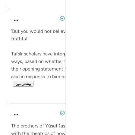
When the Stars Prostrated
۵ سال پیش
·
ارجاع دادن
آیه ۱۷:۱۲
'But you would not believe us, even if we were
truthful.'
Tafsīr scholars have interpreted this phrase in three
ways, based on whether this was said to conclude
their opening statement before Ya‘qūb (as), or was
said in response to him expressing his disbelie...
بیشتر ببین
۰
۰
When the Stars Prostrated
۵ سال پیش
·
ارجاع دادن
آیه ۱۷:۱۲
The brothers of Yūsuf (as) were so preoccupied
with the theatrics of how they would approach their