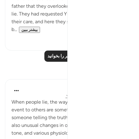
father that they overlooked the gaping hole in their
lie. They had requested Yūsuf to 'eat and play' under
their care, and here they say that he was left alone
b...
بیشتر ببین
۰
۰
درس‌های بیشتر را بخوانید
بازتاب‌ها
Rayaan Shafi
۴۲ هفته پیش
·
ارجاع دادن
آیه ۱۶:۱۲-۱۷
When people lie, the way they verbalize or re-tell an
event to others are sometimes not the same as
someone telling the truth, and obviously there are
also unusual changes in one's body language, vocal
tone, and various physiological factors.