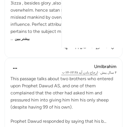
3izza , besides glory ,also refers to ability to
overwhelm. hence satan swearing by Allahs 3izza to
mislead mankind by overwhelming them with his
influence. Perfect attribute to use in that oath as it
pertains to the subject matter, as is the case with all
...
بیشتر ببین
۳۴۵
۰
۰
UmIbrahim
۴ سال پیش
·
ارجاع دادن
آیه ۲۳:۳۸-۲۴
This passage talks about two brothers who entered
upon Prophet Dawud AS, and one of them
complained that the other had asked him and
pressured him into giving him him his only sheep
(despite having 99 of his own).
Prophet Dawud responded by saying that his b...