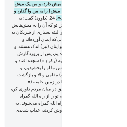
این برادر من است، او نود و نه میش دارد، و من یک میش
دارم. پس (او) می‌گوید: آن (یک میش) را به من وا گذار، و
در سخن بر من غلبه کرده است».
24
.
(داوود) گفت: به
راستی او با در خواست یک میش تو که آن را به میش‌هایش
بیفزاید بر تو ستم کرده است، و البته بسیاری از شریکان به
یکدیگر ستم می‌کنند، مگر کسانی‌که ایمان آورده‌اند و
کار‌های شایسته انجام داده‌اند، و اینان (نیز) اندک هستند. و
داوود دانست که ما او را آزموده‌ایم، پس از پروردگارش
آمرزش خواست، (و فروتنانه) به (رکوع =) سجده افتاد و
(به سوی الله) رجوع کرد.
25
.
پس ما او را بخشیدیم، و
بی‌گمان برای او نزد ما (قرب و) مقامی و الا و بازگشت
نیکوست.
26
.
ای داوود! ما تو را در زمین خلیفه (=
فرمانروا) قرار دادیم، پس به حق در میان مردم داوری کن،
و از هوای (نفس) پیروی نکن که تو را از راه الله گمراه
می‌کند، بی‌گمان کسانی‌که از راه الله گمراه می‌شوند، به
خاطر آنکه روز حساب را فراموش کردند، عذاب شدیدی
(در پیش) دارند.
Hussein Taji Kal Dari
-