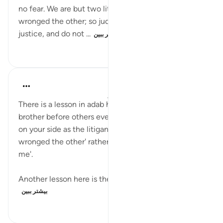
no fear. We are but two litigants: one of us has
wronged the other; so judge between us with
justice, and do not ...
بیشتر ببین
۲۵۴
۰
۰
tareq abed
۸ سال پیش
·
ارجاع دادن
آیه ۲۱:۳۸-۲۳
There is a lesson in adab here, to not accuse your
brother before others even if you believe the truth is
on your side as the litigant here said 'one of us has
wronged the other' rather then saying 'he wronged
me'.
Another lesson here is the humility of David...
بیشتر ببین
۲۳۸
۰
۱