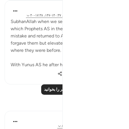
tareq abed
۸ سال پیش
·
ارجاع دادن
آیه ۱۱۷:۲۰-۱۲۲، ۱۴۰:۳۷-۱۴۷، ۱۷:۳۸-۴۰
SubhanAllah when we see the different situations in
which Prophets AS in the quran committed a
mistake and returned to Allah in tawbah, he not only
forgave them but elevated them to a status beyond
where they were before.
With Yunus AS he after his tawbah, he...
بیشتر ببین
۱٬۶۹۵
۰
۱۴
درس‌های بیشتر را بخوانید
بازتاب‌ها
tareq abed
۷ سال پیش
·
ارجاع دادن
آیه ۲۳:۳۸، ۸۲:۳۸