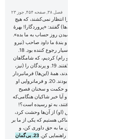
در متن بخوانید
فصل ۳۸, صفحه ۴۵۴, جوز ۲۳
15
.
و این‌ها جز بانگی سهمناک را انتظار نمی‌کشند، که هیچ
مهلت بازگشتی ندارد.
16
.
و (آن‌ها) گفتند: «پروردگارا! بهرۀ
ما را (از عذاب) پیش از فرا رسیدن روز حساب به ما بده».
17
.
بر آنچه می‌گویند، صبر کن، و بندۀ ما داود صاحب (نیرو
و) قوت را یاد آور، بی‌گمان او بسیار رجوع کننده بود.
18
.
همانا ما کوه‌ها را با او مسخر (و رام) کردیم، که شامگاهان
و صبحگاهان (با او) تسبیح می‌گفتند.
19
.
و پرندگان را (نیز،
مسخر او کردیم) که گرد می‌آمدند، همۀ (این‌ها) فرمانبردار
(و باز گشت کننده به سوی) او بودند.
20
.
و فرمانروایی او
را استوار ومحکم کردیم، و به او حکمت و سخنان فصیح
(فیصله کننده) عطا کردیم.
21
.
و آیا خبر شاکیان هنگامی‌که
از (دیوار) عبادتگاه (داود) بالا رفتند، به تو رسیده است؟!
22
.
چون بر داود وارد شدند، پس (او) از آن‌ها وحشت کرد،
(آن‌ها) گفتند: «نترس، دو نفر شاکی هستیم که یکی از ما بر
دیگری ستم کرده است. پس بین ما به حق داوری کن، و
ستم نکن، و ما را به راه راست راهنمایی کن.
23
.
بی‌گمان