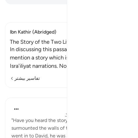
تفسیر بخوانید
Ibn Kathir (Abridged)
The Story of the Two Litigants
In discussing this passage, the scholars of Tafsir
mention a story which is mostly based upon
Isra'iliyat narrations. No
…
ادامه مطلب
تفاسیر بیشتر
درس‌ها
In the Shade of the Quran
۳۱ هفته پیش
·
ارجاع دادن
آیه ۲۱:۳۸-۲۳
"Have you heard the story of the litigants who
surmounted the walls of the sanctuary? When they
went in to David, he was alarmed. They said: 'Have