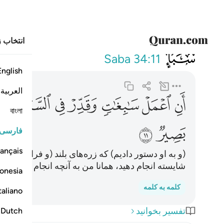
انتخاب ز
034
ان اعمل سابغات وقدر في ا
Saba
34:11
English
العربية
ﲃ
ﲄ
ﲅ
ﲆ
ﲇ
ﲈﲉ
ﲊ
বাংলা
ﲐ
ﲑ
فارسی
ançais
(و به او دستور دادیم) که زره‌های بلند (و فراخ) بساز و 
شایسته انجام دهید، همانا من به آنچه انجام می‌دهید؛ 
onesia
کلمه به کلمه
taliano
تفسیر بخوانید
Dutch