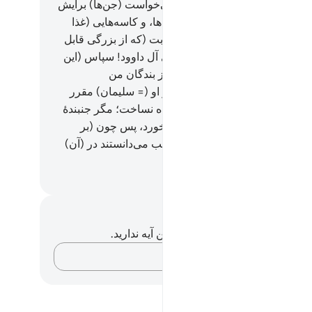
چشاندیم.
13
.
(سلیمان) هر چه می‌خواست (جن‌ها) برایش
اختند: از (قبیل) معبد‌ها، و تمثال‌ها، و کاسه‌هایی (غذا
ی) همچون حوض‌ها، و دیگ‌های ثابت (که از بزرگی قابل
و نقل نبود، و به آن‌ها گفتیم:) ای آل داوود! سپاس (این
نعمت را) به جا آوردید، و اندکی از بندگان من
سگزارند.
14
.
پس چون مرگ را بر او (= سلیمان) مقرر
تیم، (کسی) آن‌ها را از مرگش آگاه نساخت؛ مگر جنبندۀ
ن (= موریانه) که عصایش را می‌خورد، پس چون (بر
) افتاد، جنیان دریافتند که اگر غیب می‌دانستند در (آن)
 خوار کننده نمی‌ماندند.
Hussein Taji Kal D
داشت‌ها و تأملات
هیچ یادداشت و تأملی در مورد این آیه ندارید.
افکارتان را ثبت کنید…