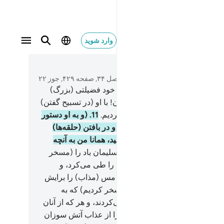
وارد شوید
متن بخوانید
فصل ۳۴, صفحه ۴۲۹, جوز ۲۲
و به راستی (ما) به داوود از سوی خود فضیلتی (بزرگ)
م، (گفتیم:) ای کوه‌ها و ای پرندگان! با او (در تسبیح گفتن)
واز شوید، و آهن را برای او نرم کردیم.
11
.
(و به او دستور
م) که زره‌های بلند (و فراخ) بساز و در بافتن (حلقه‌ها)
زه نگه دار، و کار شایسته انجام دهید، همانا من به آنچه
م می‌دهید؛ بینا هستم.
12
.
و برای سلیمان باد را (مسخر
تیم) که صبحگاهان مسیر یک ماه را طی می‌کرد، و
گاهان مسیر یک ماه را، و چشمۀ مس (مذاب) را برایش
ن ساختیم، و از جن کسانی را (مسخر کردیم) که به
ن پروردگارش در پیش او کار می‌کردند، و هر که از آنان
از فرمان ما سرپیچی می‌کرد، او را از عذاب آتش سوزان