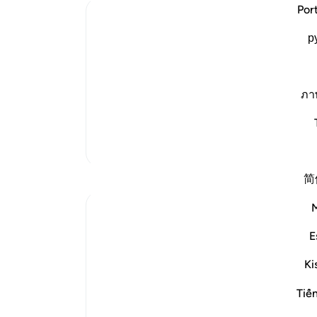
می‌
Por
Ibn Kathir (Abridged)
می‌س
р
خور
The Favors which Allah bestowed upo
حمل 
Here Allah tells us how He blessed Hi
همه 
be upon him, and what He gave him of 
سپا
ภา
and kingship, and huge numbers of tro
داش
Such that
…
ادامه مطلب
زمی
تفاسیر بیشتر
زمین
عذاب
بازتاب‌ها
简
ari
-
Dr Maryam Fayyaz
یاد
۴۶ هفته پیش
·
E
شما 
ارجاع
آیه ۱۱۴:۲۰، ۲:۶۷، ۳۹:۵۳-۴۰، ۱۰:۳۴-۱۱، ۵۵:۱
دادن
۲، ۱۴:۲۸
Ki
Bismillah
In continuation from previous reflection
Tiế