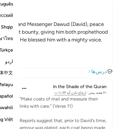
tuguês
усский
n Dawud
s servant and Messenger Dawud (David), peace
Shqip
His great bounty, giving him both prophethood
ษาไทย
ops. And He blessed him with a mighty voice.
Türkçe
اردو
درس‌ها
体中文
Melayu
In the Shade of the Quran
۳۱ هفته پیش
·
ارجاع دادن
آیه ۱۱:۳۴
spañol
"Make coats of mail and measure their
links with care." (Verse 11)
swahili
ng Việt
Reports suggest that, prior to David's time,
armour was plated, each coat being made