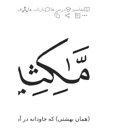
تفاسیر
درس ها
بازتاب ها
قیراط
مط
ﳊ
ماكثين فيه ابدا ٣
مَّـٰكِثِينَ فِيهِ أَبَدًۭا ٣
(همان بهشتی) که جاودانه در آن خواهند 