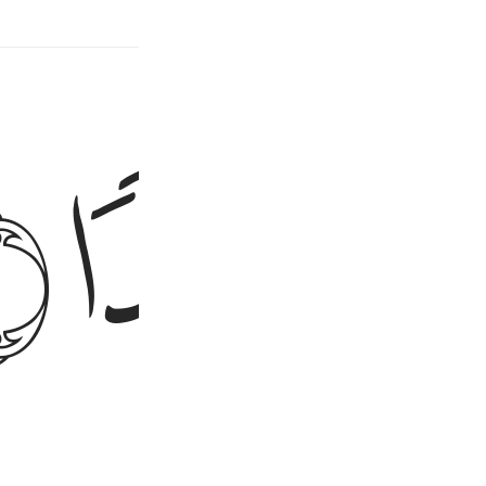
الب مرتبط
ﳋ
ﳌ
ﳍ
ماند.