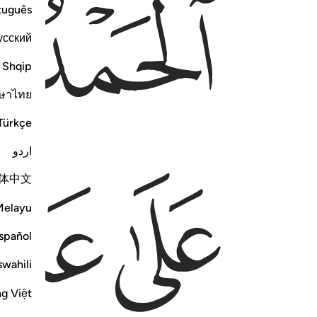
ﲭ
ﲮ
tuguês
усский
Shqip
ษาไทย
Türkçe
اردو
ﲱ
ﲲ
体中文
Melayu
spañol
swahili
ng Việt