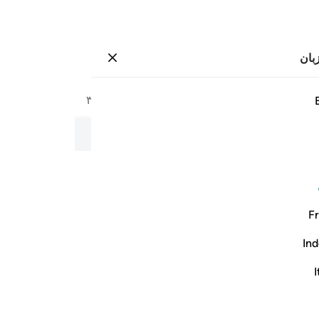
بان
وارد شوید
صفحه
۲۹۳
جزء
۱۵
/
حزب
۳۰
به نام خداوند بخشنده و مهربان
Fr
Ind
I
 عوجا ١
عَل لَّهُۥ عِوَجَاۜ ١