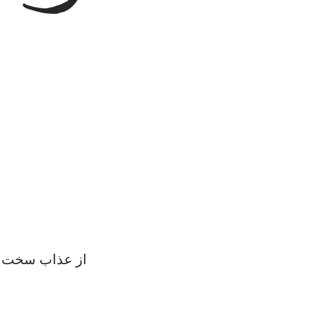
کتاب‌های آسمانی) است، تا (بدکاران را) از عذاب سخت ا
اداش نیکویی برای آن‌هاست.