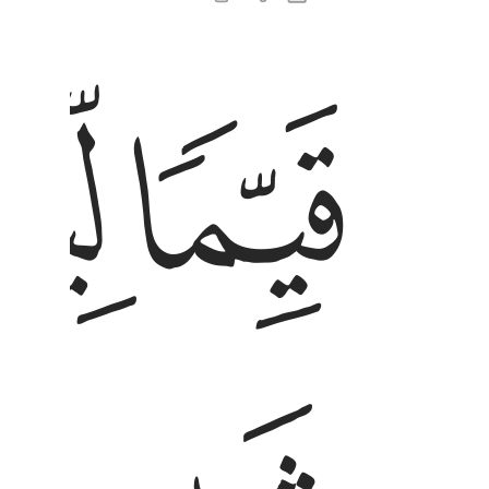
ﲺ
ﲻ
قيما لينذر باسا شديدا من لدنه ويبشر المومنين الذ
قَيِّمًۭا لِّيُنذِرَ بَأْسًۭا شَدِيدًۭا مِّن لَّدُنْهُ وَيُبَشِّرَ ٱلْم