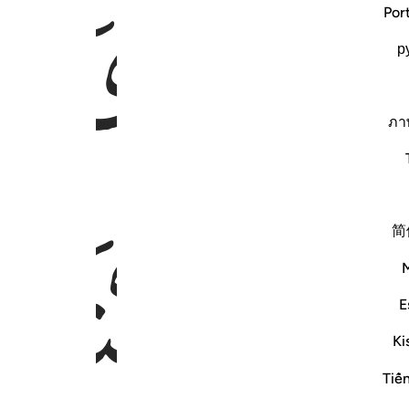
ﲯ
ﲰ
Por
р
ภา
ﲳ
简
E
Ki
Tiế