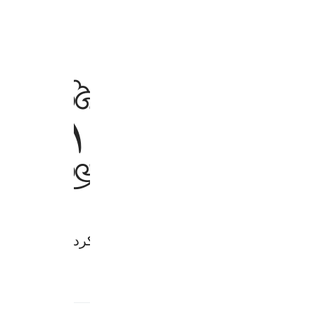
ﲷﲸ
ﲹ
ه‌اش (محمد) کتاب (قرآن) را نازل کرد، و هیچ گونه کج
بط