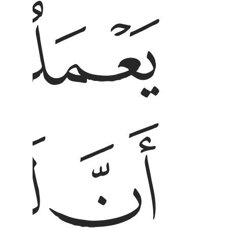
ﳃ
ﳅ
ﳆ