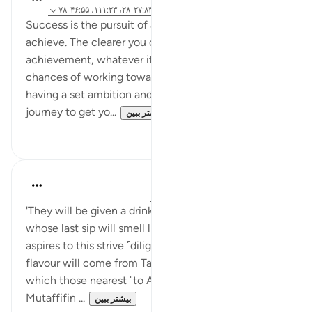
۳۲ هفته پیش
·
ارجاع دادن
آیه ۶۰:۳۷-۶۱، ۲۷:۸۳-۲۸، ۱۱۱:۲۳، ۴۶:۵۵-۷۸
Success is the pursuit of an ideal state you wish to
achieve. The clearer you can envisage that
achievement, whatever it may be, the greater the
chances of working towards it. It is the notion of
having a set ambition and then focusing on the
journey to get yo...
بیشتر ببین
۳
۱۹
Sundas Ejaz
سال گذشته
·
ارجاع دادن
آیه ۲۵:۸۳-۲۸
'They will be given a drink of sealed, pure wine,
whose last sip will smell like musk. So let whoever
aspires to this strive ˹diligently˺. And this drink’s
flavour will come from Tasnîm— a spring from
which those nearest ˹to Allah˺ will drink.' Al-
Mutaffifin ...
بیشتر ببین