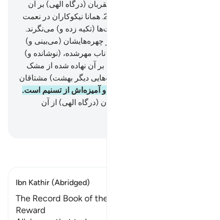
آن) نوشته شده است.
21
.
که مقربان (درگاه الهی) بر آن
حاضر شوند (و گواهی دهند).
22
.
همانا نیکوکاران در نعمت
(های بهشت) هستند.
23
.
برتخت‌ها (تکیه زده و) می‌نگرند.
24
.
خرمی و نشاط نعمت را در چهره‌هایشان (می‌بینی و)
می‌شناسی.
25
.
آن‌ها از شراب ناب مهرشده، (نوشانده و)
سیراب می‌شوند.
26
.
مهری که بر آن نهاده شده از مشک
است، و در این (شراب و نعمت‌هایی دیگر بهشت) مشتاقان
باید بر یکدیگر پیشی گیرند.
27
.
و آمیزه‌اش از تسنیم است.
28
.
(همان) چشمه‌ای که مقربان (درگاه الهی) از آن
می‌نوشند.
Hussein Taji Kal Dari
-
تفسیر بخوانید
Ibn Kathir (Abridged)
The Record Book of the Righteous and Their
Reward