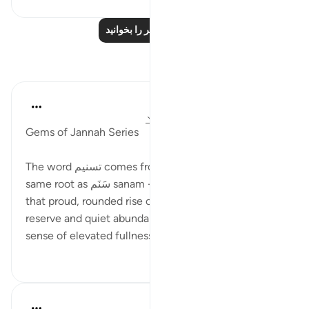
درس‌های بیشتر را بخوانید
بازتاب‌ها
Ola Shoubaki
۲۰ هفته پیش
·
ارجاع دادن
آیه ۲۷:۸۳-۲۸
Gems of Jannah Series
The word تسنيم comes from the root س ن م, the
same root as سَنَم sanam - the hump of the camel:
that proud, rounded rise on its back, swollen with
reserve and quiet abundance. The root carries the
sense of elevated fullness, something ge...
بیشتر ببین
۰
۲
Hammad Fahim