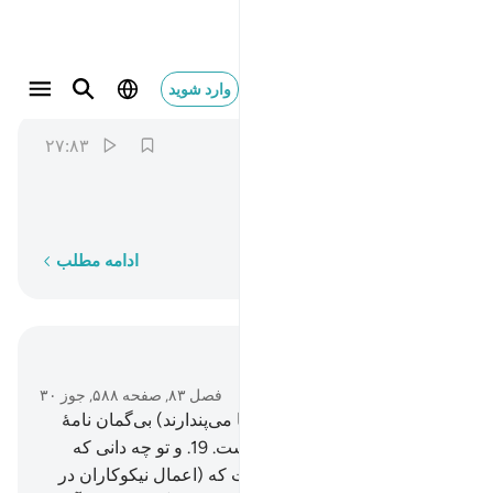
ومزاجه من تسنيم ٢٧
وارد شوید
Al-Mutaffifin
83:27
۲۷:۸۳
ﲿ
ﳀ
ﳁ
ﳂ
و آمیزه‌اش از تسنیم است.
کلمه به کلمه
ادامه مطلب
در متن بخوانید
فصل ۸۳, صفحه ۵۸۸, جوز ۳۰
18
.
هرگز چنین نیست (که آن‌ها می‌پندارند) بی‌گمان نامۀ
(اعمال) نیکوکاران در علیین است.
19
.
و تو چه دانی که
علیین چیست؟!
20
.
کتابی است که (اعمال نیکوکاران در