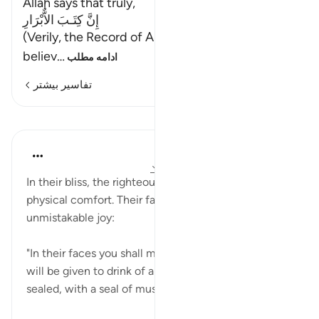
Allah says that truly,
إِنَّ كِتَـبَ الاٌّبْرَارِ
(Verily, the Record of Al-Abrar (the righteous
believ
…
ادامه مطلب
تفاسیر بیشتر
درس‌ها
In the Shade of the Quran
۳۱ هفته پیش
·
ارجاع دادن
آیه ۲۴:۸۳-۲۸
In their bliss, the righteous live in mental and
physical comfort. Their faces are radiant with
unmistakable joy:
"In their faces you shall mark the glow of bliss. They
will be given to drink of a pure- drink, securely
sealed, with a seal of musk." (Verses 24...
بیشتر ببین
۰
۰