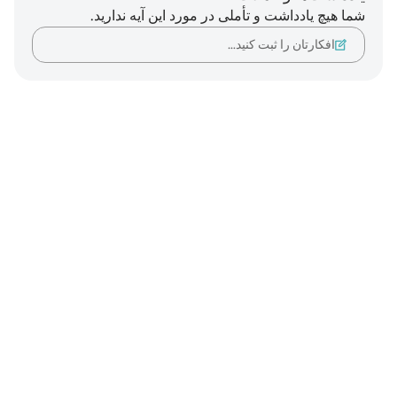
شما هیچ یادداشت و تأملی در مورد این آیه ندارید.
افکارتان را ثبت کنید…
Notes
placeholders
close