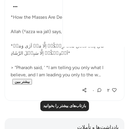
Abu Hizkeel
۲۱ هفته پیش
·
ارجاع دادن
آیه ۲۹:۴۰
*How the Masses Are Deceived*
Allah (ʿazza wa jall) says,
*قَالَ فِرۡعَوۡنُ مَاۤ اُرِيۡكُمۡ اِلَّا مَاۤ اَرٰى وَمَاۤ
اَهۡدِيۡكُمۡ اِلَّا سَبِيۡلَ الرَّشَادِ‏*
> “Pharaoh said, ‘ *I am telling you only what I
believe, and I am leading you only to the w...
بیشتر ببین
۰
۲
بازتاب‌های بیشتر را بخوانید
یادداشت‌ها و تأملات