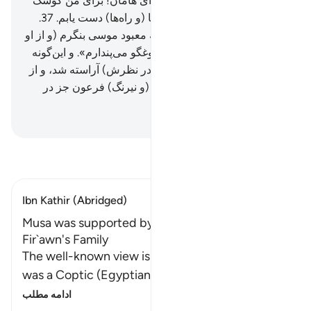
می‌نهد».
36
.
و فرعون گفت: «ای هامان! برای من کوشک
بلندی بساز، باشد که به آن درها (و راه‌ها) دست یابم.
37
.
(راه‌ها و) در‌های آسمان‌ها، تا به معبود موسی بنگرم (و از او
آگاه شوم)، و البته من او را دروغگو می‌پندارم». و این‌گونه
برای فرعون زشتی کردارش (در نظرش) آراسته شد، و از
راه (حق) باز داشته شد، وحیله (و نیرنگ) فرعون جز در
تباهی نبود.
Hussein Taji Kal Dari
-
تفسیر بخوانید
Ibn Kathir (Abridged)
Musa was supported by a believing Man from
Fir`awn's Family
The well-known view is that this believing man
was a Coptic (Egyptian) from the family of F
…
ادامه مطلب