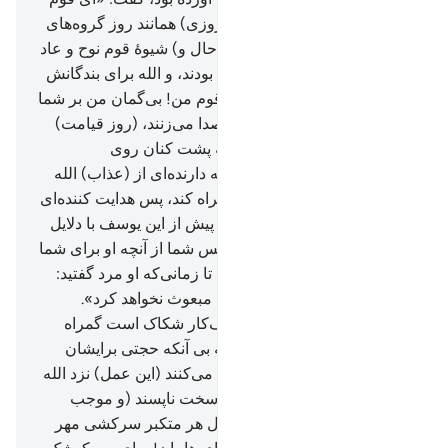
من! به راستی من بر شما (از روزی) همانند روز گروه‌های
(پیشین) می‌ترسم».
31
.
مانند (حال و) شیوۀ قوم نوح و عاد
و ثمود، و کسانی‌که بعد از آن‌ها بودند، و الله برای بندگانش
خواستار ستم نیست.
32
.
وای قوم من! بی‌گمان من بر شما
از روزی‌که (مردم) یکدیگر را صدا می‌زنند، (روز قیامت)
می‌ترسم،
33
.
(همان) روزی‌که پشت کنان روی
می‌گردانید، و برای شما هیچ نگه دارنده‌ای از (عذاب) الله
نیست، و هر کس را که الله گمراه کند، پس هدایت کننده‌ای
برای او نیست.
34
.
و به راستی پیش از این یوسف با دلایل
روشن به (نزد) شما آمده بود، پس شما از آنچه او برای شما
آورده بود پیوسته در شک بودید، تا زمانی‌که او مرد گفتید:
«هرگز الله بعد از او پیامبری را مبعوث نخواهد کرد».
این‌گونه الله کسی را که اسراف‌کار شکاک است گمراه
می‌سازد.
35
.
(همان) کسانی‌که بی آنکه حجتی برایشان
آمده باشد، در آیات الله مجادله می‌کنند (این عمل) نزد الله
و نزد کسانی‌که ایمان آورده‌اند سخت ناپسند (و موجب
خشم) است. این گونه الله بر دل هر متکبر سرکشی مهر