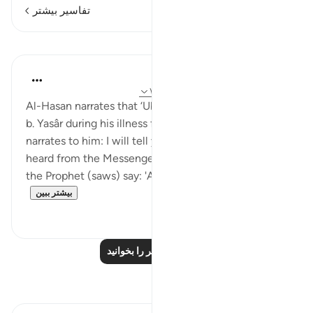
تفاسیر بیشتر
درس‌ها
Prophetic Commentary
۸ سال پیش
·
ارجاع دادن
آیه ۲۹:۴۰، ۷۹:۲۰
Al-Hasan narrates that ‘Ubayd b. Ziyâd visited Mu‘qil
b. Yasâr during his illness from which he died. Mu‘qil
narrates to him: I will tell you of a statement that I
heard from the Messenger of Allah (saws). I heard
the Prophet (saws) say: 'Any servant whom Alla...
بیشتر ببین
۰
۰
درس‌های بیشتر را بخوانید
بازتاب‌ها