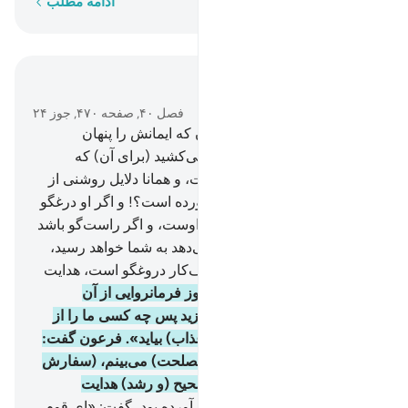
کلمه به کلمه
ادامه مطلب
در متن بخوانید
فصل ۴۰, صفحه ۴۷۰, جوز ۲۴
28
.
و مرد مؤمنی از آل فرعون که ایمانش را پنهان
می‌داشت، گفت: آیا مردی را می‌کشید (برای آن) که
می‌گوید: پروردگار من الله است، و همانا دلایل روشنی از
سوی پروردگار‌تان برای شما آورده است؟! و اگر او درغگو
باشد، (گناه) دروغش بر گردن اوست، و اگر راست‌گو باشد
پاره‌ای از آنچه به شما وعده می‌دهد به شما خواهد رسید،
بی‌گمان الله کسی را که اسراف‌کار دروغگو است، هدایت
نمی‌کند.
29
.
«ای قوم من! امروز فرمانروایی از آن
شماست، در این سرزمین پیروزید پس چه کسی ما را از
عذاب الله یاری می‌دهد، اگر (عذاب) بیاید». فرعون گفت:
«من شما را جز به راهی که (مصلحت) می‌بینم، (سفارش
نمی‌کنم) و شما را جز به راه صحیح (و رشد) هدایت
نمی‌کنم».
30
.
و کسی‌که ایمان آورده بود، گفت: «ای قوم