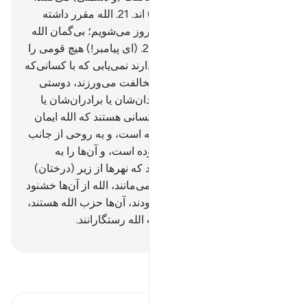
آن‌ها در زمرۀ خوارترین (افراد) اند.
21
.
الله مقرر داشته
است که یقیناً من و رسولانم پیروز می‌شویم؛ بی‌گمان الله
نیرومند شکست‌ ناپذیر است.
22
.
(ای پیامبر!) هیچ قومی را
که ایمان به الله و روز قیامت دارند نمی‌یابی که با کسانی‌که
با الله و رسولش (دشمنی و) مخالفت می‌ورزند، دوستی
کنند، اگرچه پدران‌شان یا فرزندان‌شان یا برادران‌شان یا
خویشاوندان‌شان باشند، آن‌ها کسانی هستند که الله ایمان
را در (صفحۀ) دل‌هایشان نوشته است، و به روحی از جانب
خود آن‌ها را تقویت (و تأیید) نموده است، و آن‌ها را به
باغ‌هایی (از بهشت) وارد می‌کند که نهرها از زیر (درختان)
آن جاری است، جاودانه در آن می‌مانند، الله از آن‌ها خشنود
است، و آن‌ها (نیز) از الله خشنودند، آن‌ها حزب الله هستند،
آگاه باشید (و بدانید) همانا حزب الله رستگارانند.
Hussein Taji Kal Dari
-
تفسیر بخوانید