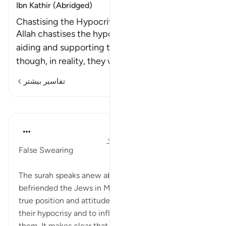
Ibn Kathir (Abridged)
Chastising the Hypocrites
Allah chastises the hypocrites for secretly
aiding and supporting the disbelievers even
though, in reality, they were neither
…
ادامه مطلب
تفاسیر بیشتر
درس‌ها
In the Shade of the Quran
۳۱ هفته پیش
·
ارجاع دادن
آیه ۱۴:۵۸-۱۷
False Swearing
The surah speaks anew about the hypocrites who
befriended the Jews in Madinah, describing their
true position and attitude. It threatens to expose
their hypocrisy and to inflict a terrible end upon
them. It makes clear that Islam will be triump...