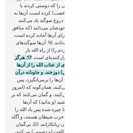
14
.
(ای پیامبر!) آیا ندیدی کسانی را که دوستی کردند با
قومی که الله بر آنان خشم (و غضب) کرده است، آن‌ها نه
از شما هستند و نه از آنان، و بر دروغ سوگند یاد می‌کنند
(که مسلمان هستند) در حالی خودشان می‌دانند (که منافق
هستند).
15
.
الله عذاب سختی برای آن‌ها آماده کرده است،
بی‌گمان بد است آنچه انجام می‌دادند.
16
.
آن‌ها سوگندهای
خود را سپر قرار دادند، پس (مردم را) از راه الله باز
داشتند، لذا برای آن‌ها عذاب خوارکننده‌ای است.
17
.
هرگز
اموال‌شان و فرزندان‌شان چیزی از عذاب الله را از آن‌ها
دفع نخواهد کرد، آن‌ها اهل (آتش) دوزخند، و جاودانه درآن
می‌مانند.
18
.
روزی‌که الله همۀ آن‌ها را برمی‌انگیزد، پس
آن‌ها برای او (نیز) سوگند یاد می‌کنند، همان‌گونه که (امروز
در دنیا) برای شما سوگند یاد می‌کنند، و گمان می‌کنند که بر
چیزی (سودمند) هستند، آگاه باشید (و بدانید) که آن‌ها
دروغگویانند.
19
.
شیطان بر آن‌ها چیره شده پس یاد الله را
از خاطر آن‌ها برده است، آن‌ها حزب شیطان هستند، و آگاه
باشید (و بدانید) که حزب شیطان زیانکارانند.
20
.
بی‌گمان
کسانی‌که با الله و پیامبرش مخالفت (و دشمنی) می‌کنند،