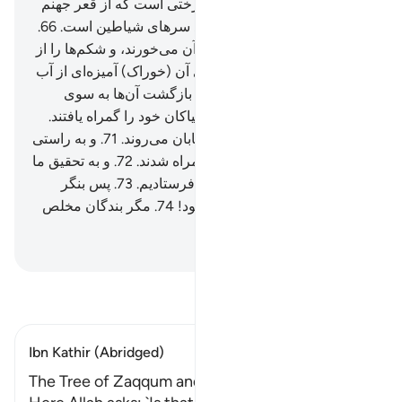
قرار دادیم.
64
.
به راستی آن درختی است که از قعر جهنم
می‌روید.
65
.
شکوفه‌اش همانند سر‌های شیاطین است.
66
.
پس حتما آن‌ها (= جهنمیان) از آن می‌خورند، و شکم‌ها را از
آن پر می‌کنند.
67
.
آنگاه بر روی آن (خوراک) آمیزه‌ای از آب
گرم (سوزان) دارند.
68
.
سپس باز‌گشت آن‌ها به سوی
جهنم است.
69
.
بی‌گمان آن‌ها نیاکان خود را گمراه یافتند.
70
.
پس این‌ها در دنبال آنان شتابان می‌روند.
71
.
و به راستی
پیش از آن‌ها بیشتر پیشینیان گمراه شدند.
72
.
و به تحقیق ما
هشدار دهندگانی در میان آن‌ها فرستادیم.
73
.
پس بنگر
عاقبت هشدار یافتگان چگونه بود!
74
.
مگر بندگان مخلص
الله.
Hussein Taji Kal Dari
-
تفسیر بخوانید
Ibn Kathir (Abridged)
The Tree of Zaqqum and its Companions