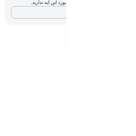
شما هیچ یادداشت و تأملی در مورد این آیه ندارید.
افکارتان را ثبت کنید…
Notes
placeholders
close