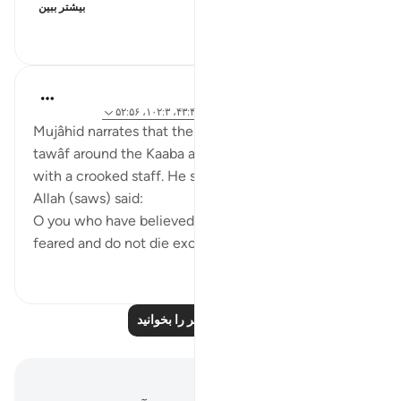
بیشتر ببین
۲۹۹
۰
۸
Prophetic Commentary
۸ سال پیش
·
ارجاع دادن
آیه ۶۲:۳۷-۶۶، ۴۳:۴۴، ۱۰۲:۳، ۵۲:۵۶
Mujâhid narrates that the people were performing
tawâf around the Kaaba as Ibn ‘Abbâs was sitting
with a crooked staff. He said: 'The Messenger of
Allah (saws) said:
O you who have believed, fear Allah as He should be
feared and do not die except as Muslims [...
بیشتر ببین
۹۷۷
۰
۲
درس‌های بیشتر را بخوانید
یادداشت‌ها و تأملات