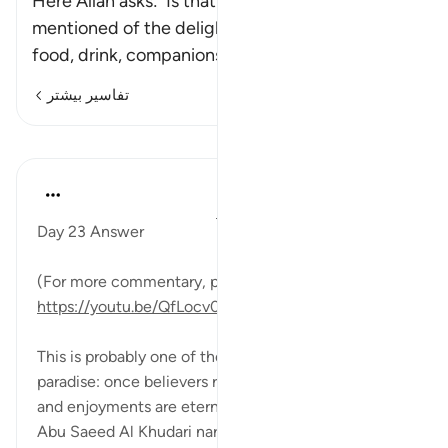
Here Allah asks: `Is that which He has
mentioned of the delights of Paradise with its
food, drink, companions and
…
ادامه مطلب
تفاسیر بیشتر
درس‌ها
Mohannad Hakeem
۵ سال پیش
·
ارجاع دادن
آیه ۵۸:۳۷-۶۲
Day 23 Answer
(For more commentary, please check the video:
https://youtu.be/QfLocv0sPnI
)
This is probably one of the best moments in
paradise: once believers realize that such pleasures
and enjoyments are eternal!
Abu Saeed Al Khudari narrated that the mes...