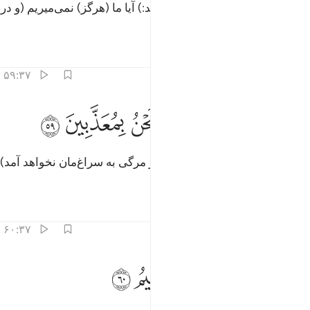
(سپس به دوستان بهشتی خود گوید:) آیا ما (هرگز) نمی‌میریم (و در
بهشت جاودان هستیم)
تفاسیر
درس ها
بازتاب ها
۵۹:۳۷
ﱪ
ﱫ
ﱬ
لا موتتنا الاولى وما نحن بمعذبين ٥٩
ﱭ
ﱮ
ﱯ
ﱰ
ِلَّا مَوْتَتَنَا ٱلْأُولَىٰ وَمَا نَحْنُ بِمُعَذَّبِينَ ٥٩
جز همان مرگ نخستین خود، (دیگر مرگی به سراغ‌مان نخواهد آمد)
و ما (هرگز) عذاب نخواهیم شد؟!
تفاسیر
درس ها
بازتاب ها
۶۰:۳۷
ﱱ
ﱲ
ﱳ
ن هاذا لهو الفوز العظيم ٦٠
ﱴ
ﱵ
ﱶ
ِنَّ هَـٰذَا لَهُوَ ٱلْفَوْزُ ٱلْعَظِيمُ ٦٠