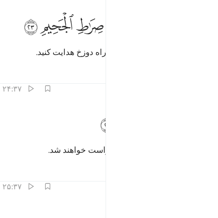
ﳍ
ﳎ
ﳏ
ﳐ
ﳑ
ن دون الله فاهدوهم الى صراط الجحيم ٢٣
ﳒ
ﳓ
ﳔ
ِن دُونِ ٱللَّهِ فَٱهْدُوهُمْ إِلَىٰ صِرَٰطِ ٱلْجَحِيمِ ٢٣
به جای الله، پس (همۀ) آن‌ها را به راه دوزخ هدایت کنید.
تفاسیر
درس ها
بازتاب ها
۲۴:۳۷
ﳕﳖ
ﳗ
قفوهم انهم مسيولون ٢٤
ﳘ
ﳙ
َقِفُوهُمْ ۖ إِنَّهُم مَّسْـُٔولُونَ ٢٤
و آن‌ها را نگاه دارید که یقینا باز خواست خواهند شد.
تفاسیر
درس ها
بازتاب ها
۲۵:۳۷
ا لكم لا تناصرون ٢٥