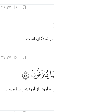
تفاسیر
درس ها
بازتاب ها
۴۶:۳۷
ﳂ
ﳃ
يضاء لذة للشاربين ٤٦
ﳄ
ﳅ
َيْضَآءَ لَذَّةٍۢ لِّلشَّـٰرِبِينَ ٤٦
(شرابی) سفید (و) لذت‌بخش برای نوشندگان است.
تفاسیر
درس ها
بازتاب ها
۴۷:۳۷
ﳆ
ﳇ
ﳈ
ﳉ
ﳊ
ا فيها غول ولا هم عنها ينزفون ٤٧
ﳋ
ﳌ
ﳍ
َا فِيهَا غَوْلٌۭ وَلَا هُمْ عَنْهَا يُنزَفُونَ ٤٧
نه در آن تبهکاری (و فساد) است، و نه آن‌ها از آن (شراب) مست
شوند.
تفاسیر
درس ها
بازتاب ها
قیراط