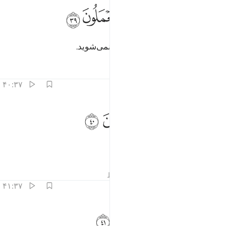
ﲟ
ﲠ
ﲡ
ﲢ
ما تجزون الا ما كنتم تعملون ٣٩
ﲣ
ﲤ
ﲥ
َمَا تُجْزَوْنَ إِلَّا مَا كُنتُمْ تَعْمَلُونَ ٣٩
و جز به آنچه می‌کردید، کیفر داده نمی‌شوید.
تفاسیر
درس ها
بازتاب ها
۴۰:۳۷
ﲦ
ﲧ
ﲨ
لا عباد الله المخلصين ٤٠
ﲩ
ﲪ
ِلَّا عِبَادَ ٱللَّهِ ٱلْمُخْلَصِينَ ٤٠
مگر بندگان مخلص الله،
تفاسیر
درس ها
بازتاب ها
قیراط
۴۱:۳۷
ﲫ
ﲬ
ولايك لهم رزق معلوم ٤١
ﲭ
ﲮ
ﲯ
ُو۟لَـٰٓئِكَ لَهُمْ رِزْقٌۭ مَّعْلُومٌۭ ٤١