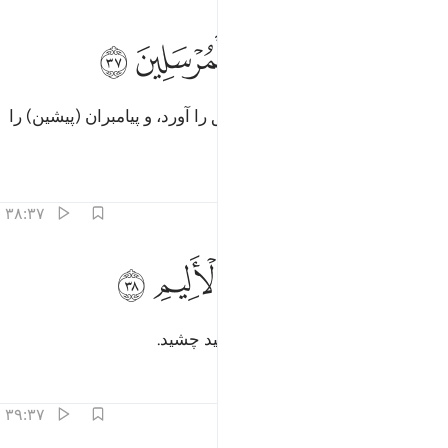
ﲔ
ﲕ
ﲖ
ل جاء بالحق وصدق المرسلين ٣٧
ﲗ
ﲘ
ﲙ
َلْ جَآءَ بِٱلْحَقِّ وَصَدَّقَ ٱلْمُرْسَلِينَ ٣٧
(چنین نیست) بلکه (پیامبر الله) حق را آورد، و پیامبران (پیشین) را
تصدیق کرد.
تفاسیر
درس ها
بازتاب ها
۳۸:۳۷
ﲚ
ﲛ
نكم لذايقو العذاب الاليم ٣٨
ﲜ
ﲝ
ﲞ
ِنَّكُمْ لَذَآئِقُوا۟ ٱلْعَذَابِ ٱلْأَلِيمِ ٣٨
مسلماً شما عذاب دردناک را خواهید چشید.
تفاسیر
درس ها
بازتاب ها
۳۹:۳۷