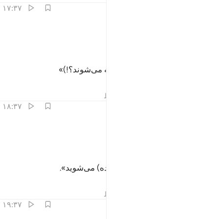
۱۷:۳۷
ﲦ
واباونا الاولون ١٧
ﲧ
ﲨ
َوَءَابَآؤُنَا ٱلْأَوَّلُونَ ١٧
آیا نیاکان نخستین ما (نیز بر انگیخته می‌شوند؟!)»
تفاسیر
درس ها
بازتاب ها
قیراط
۱۸:۳۷
ﲩ
ﲪ
ﲫ
ل نعم وانتم داخرون ١٨
ﲬ
ﲭ
ُلْ نَعَمْ وَأَنتُمْ دَٰخِرُونَ ١٨
بگو: «آری، و شما خوار و زبون (زنده) می‌شوید».
تفاسیر
درس ها
بازتاب ها
قیراط
۱۹:۳۷