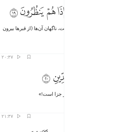
ﲮ
ﲯ
ﲰ
ﲱ
انما هي زجرة واحدة فاذا هم ينظرون ١٩
ﲲ
ﲳ
ﲴ
ﲵ
َإِنَّمَا هِىَ زَجْرَةٌۭ وَٰحِدَةٌۭ فَإِذَا هُمْ يَنظُرُونَ ١٩
پس آن تنها یک بانگ (سهمناک) است، ناگهان آن‌ها (از قبرها بیرون
می‌آیند و) می‌نگرند.
تفاسیر
درس ها
بازتاب ها
۲۰:۳۷
ﲶ
ﲷ
ﲸ
قالوا يا ويلنا هاذا يوم الدين ٢٠
ﲹ
ﲺ
ﲻ
َقَالُوا۟ يَـٰوَيْلَنَا هَـٰذَا يَوْمُ ٱلدِّينِ ٢٠
و گویند: «وای بر ما این (همان) روز جزا است!»
تفاسیر
درس ها
بازتاب ها
۲۱:۳۷
اذا يوم الفصل الذي كنتم به تكذبون ٢١