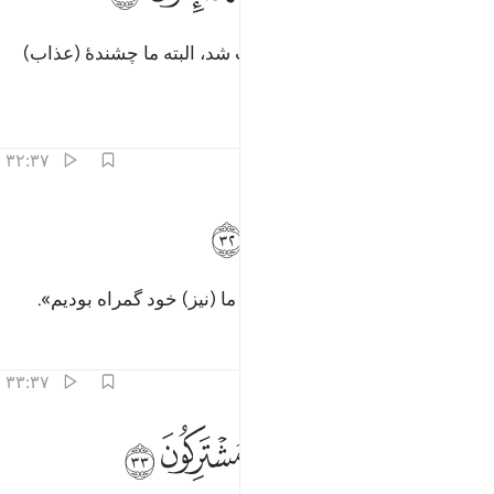
پس فرمان پروردگارمان بر ما ثابت شد، البته ما چشندۀ (عذاب)
خواهیم بود.
تفاسیر
درس ها
بازتاب ها
۳۲:۳۷
ﱲ
ﱳ
اغويناكم انا كنا غاوين ٣٢
ﱴ
ﱵ
ﱶ
َأَغْوَيْنَـٰكُمْ إِنَّا كُنَّا غَـٰوِينَ ٣٢
پس شما را گمراه کردیم، بی‌گمان ما (نیز) خود گمراه بودیم».
تفاسیر
درس ها
بازتاب ها
۳۳:۳۷
ﱷ
ﱸ
ﱹ
انهم يوميذ في العذاب مشتركون ٣٣
ﱺ
ﱻ
ﱼ
َإِنَّهُمْ يَوْمَئِذٍۢ فِى ٱلْعَذَابِ مُشْتَرِكُونَ ٣٣