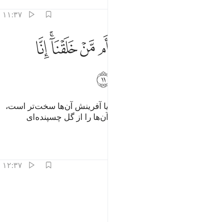
تفاسیر
درس ها
بازتاب ها
۱۱:۳۷
ﱻ
ﱼ
ﱽ
ﱾ
ﱿ
ﲀ
ﲁﲂ
ﲃ
استفتهم اهم اشد خلقا ام من خلقنا انا خلقناهم من طين لازب ١١
َٱسْتَفْتِهِمْ أَهُمْ أَشَدُّ خَلْقًا أَم مَّنْ خَلَقْنَآ ۚ إِنَّا خَلَقْنَـٰهُم مِّن طِينٍۢ لَّازِبٍۭ ١١
ﲄ
ﲅ
ﲆ
ﲇ
ﲈ
پس (ای پیامبر) از آن‌ها بپرس که آیا آفرینش آن‌ها سخت‌تر است،
یا (آفرینش) آنچه ما آفریده‌ایم، ما آن‌ها را از گل چسپنده‌ای
آفریدیم.
تفاسیر
درس ها
بازتاب ها
۱۲:۳۷
ﲉ
ﲊ
ل عجبت ويسخرون ١٢
ﲋ
ﲌ
َلْ عَجِبْتَ وَيَسْخَرُونَ ١٢