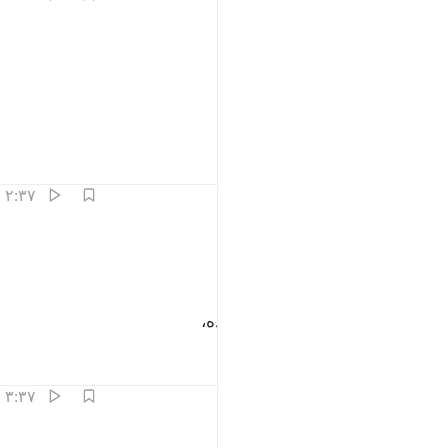
ﱁ
الصافات صفا ١
ﱂ
ﱃ
َٱلصَّـٰٓفَّـٰتِ صَفًّۭا ١
سوگند به (فرشتگان) صف کشیده.
تفاسیر
درس ها
بازتاب ها
۲:۳۷
ﱄ
الزاجرات زجرا ٢
ﱅ
ﱆ
َٱلزَّٰجِرَٰتِ زَجْرًۭا ٢
پس سوگند به (فرشتگان) باز دارنده،
تفاسیر
درس ها
بازتاب ها
۳:۳۷
التاليات ذكرا ٣