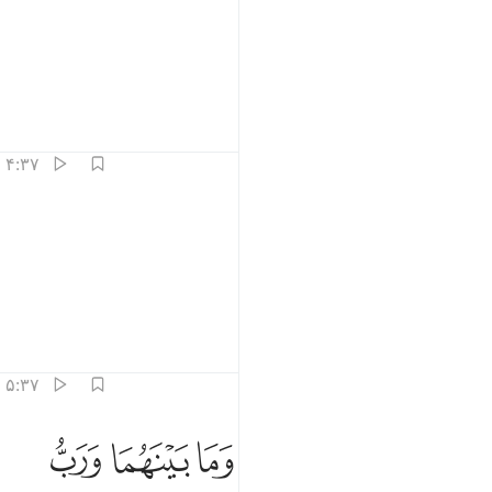
ﱇ
ﱈ
ﱉ
َٱلتَّـٰلِيَـٰتِ ذِكْرًا ٣
و به تلاوت کنندگان ذکر (= قرآن)،
تفاسیر
درس ها
بازتاب ها
۴:۳۷
ﱊ
ﱋ
ن الاهكم لواحد ٤
ﱌ
ﱍ
ِنَّ إِلَـٰهَكُمْ لَوَٰحِدٌۭ ٤
که همانا معبود شما یکی است.
تفاسیر
درس ها
بازتاب ها
۵:۳۷
ﱎ
ﱏ
ﱐ
ﱑ
ب السماوات والارض وما بينهما ورب المشارق ٥
ﱒ
ﱓ
َّبُّ ٱلسَّمَـٰوَٰتِ وَٱلْأَرْضِ وَمَا بَيْنَهُمَا وَرَبُّ ٱلْمَشَـٰرِقِ ٥