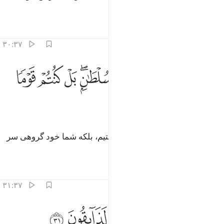
(تقصیر ما چیست؟!)
تفاسیر
درس ها
بازتاب ها
۳۰:۳۷
ﱞ
ﱟ
ﱠ
ﱡ
ﱢ
ﱣﱤ
ﱥ
ما كان لنا عليكم من سلطان بل كنتم قوما طاغين ٣٠
ﱦ
ﱧ
َمَا كَانَ لَنَا عَلَيْكُم مِّن سُلْطَـٰنٍۭ ۖ بَلْ كُنتُمْ قَوْمًۭا طَـٰغِينَ ٣٠
ﱨ
ﱩ
و ما هیچ‌گونه تسلطی بر شما نداشتیم، بلکه شما خود گروهی سر
کش بودید.
تفاسیر
درس ها
بازتاب ها
۳۱:۳۷
ﱪ
ﱫ
ﱬ
ﱭﱮ
حق علينا قول ربنا انا لذايقون ٣١
ﱯ
ﱰ
ﱱ
َحَقَّ عَلَيْنَا قَوْلُ رَبِّنَآ ۖ إِنَّا لَذَآئِقُونَ ٣١