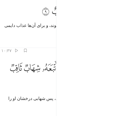
ﱭﱮ
ﱯ
حورا ولهم عذاب واصب ٩
ﱰ
ﱱ
ﱲ
ُحُورًۭا ۖ وَلَهُمْ عَذَابٌۭ وَاصِبٌ ٩
(آن‌ها به سختی) عقب رانده می‌شوند، و برای آن‌ها عذاب دایمی
است.
تفاسیر
درس ها
بازتاب ها
۱۰:۳۷
ﱳ
ﱴ
ﱵ
ﱶ
لا من خطف الخطفة فاتبعه شهاب ثاقب ١٠
ﱷ
ﱸ
ﱹ
ِلَّا مَنْ خَطِفَ ٱلْخَطْفَةَ فَأَتْبَعَهُۥ شِهَابٌۭ ثَاقِبٌۭ ١٠
ﱺ
مگر کسی‌که ناگهان چیزی را برباید، پس شهابی درخشان او را
دنبال می‌کند.