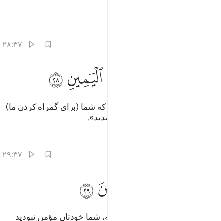
آن‌ها سوال کنان رو به یکدیگر کنند،
تفاسیر
درس ها
بازتاب ها
۲۸:۳۷
ﱑ
ﱒ
ﱓ
ﱔ
الوا انكم كنتم تاتوننا عن اليمين ٢٨
ﱕ
ﱖ
ﱗ
َالُوٓا۟ إِنَّكُمْ كُنتُمْ تَأْتُونَنَا عَنِ ٱلْيَمِينِ ٢٨
(به سردمداران) گویند: «به راستی که شما (برای گمراه کردن ما)
از (راه) خیر خواهی به نزد ما می‌آمدید».
تفاسیر
درس ها
بازتاب ها
۲۹:۳۷
ﱘ
ﱙ
ﱚ
الوا بل لم تكونوا مومنين ٢٩
ﱛ
ﱜ
ﱝ
َالُوا۟ بَل لَّمْ تَكُونُوا۟ مُؤْمِنِينَ ٢٩
(سردمداران در پاسخ) گویند: «بلکه، شما خودتان مؤمن نبودید