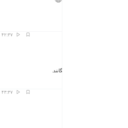
(که) آن‌ها رزق و روزی معین دارند.
تفاسیر
درس ها
بازتاب ها
۴۲:۳۷
ﲰ
ﲱ
واكه وهم مكرمون ٤٢
ﲲ
ﲳ
َوَٰكِهُ ۖ وَهُم مُّكْرَمُونَ ٤٢
(انواع) میوه‌ها، و آنان گرامی داشتگانند.
تفاسیر
درس ها
بازتاب ها
۴۳:۳۷
ﲴ
ﲵ
ي جنات النعيم ٤٣
ﲶ
ﲷ
ِى جَنَّـٰتِ ٱلنَّعِيمِ ٤٣