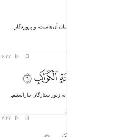
ﱔ
ﱕ
پروردگار آسمان‌ها و زمین و آنچه میان آن‌هاست، و پروردگار
مشرق‌ها.
تفاسیر
درس ها
بازتاب ها
۶:۳۷
ﱖ
ﱗ
ﱘ
ﱙ
نا زينا السماء الدنيا بزينة الكواكب ٦
ﱚ
ﱛ
ﱜ
ِنَّا زَيَّنَّا ٱلسَّمَآءَ ٱلدُّنْيَا بِزِينَةٍ ٱلْكَوَاكِبِ ٦
بی‌گمان ما آسمان دنیا (= پایین) را به زیور ستارگان بیاراستیم.
تفاسیر
درس ها
بازتاب ها
قیراط
۷:۳۷
حفظا من كل شيطان مارد ٧