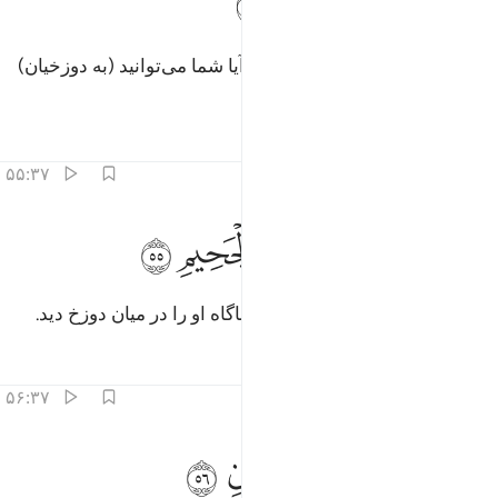
ﱎ
ﱏ
ﱐ
ﱑ
ﱒ
َالَ هَلْ أَنتُم مُّطَّلِعُونَ ٥٤
(او به دوستان بهشتی‌اش) گوید: «آیا شما می‌توانید (به دوزخیان)
بنگرید (و از او خبری بگیرید)؟!»
تفاسیر
درس ها
بازتاب ها
۵۵:۳۷
ﱓ
ﱔ
ﱕ
اطلع فراه في سواء الجحيم ٥٥
ﱖ
ﱗ
ﱘ
َٱطَّلَعَ فَرَءَاهُ فِى سَوَآءِ ٱلْجَحِيمِ ٥٥
پس (چشم برگرداند و) نگریست، ناگاه او را در میان دوزخ دید.
تفاسیر
درس ها
بازتاب ها
۵۶:۳۷
ﱙ
ﱚ
ﱛ
ال تالله ان كدت لتردين ٥٦
ﱜ
ﱝ
ﱞ
َالَ تَٱللَّهِ إِن كِدتَّ لَتُرْدِينِ ٥٦