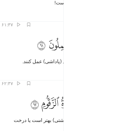
بی‌گمان این همان کامیابی بزرگ است!
تفاسیر
درس ها
بازتاب ها
۶۱:۳۷
ﱷ
ﱸ
مثل هاذا فليعمل العاملون ٦١
ﱹ
ﱺ
ﱻ
ِمِثْلِ هَـٰذَا فَلْيَعْمَلِ ٱلْعَـٰمِلُونَ ٦١
(آری) عمل کنندگان باید برای چنین (پاداشی) عمل کنند.
تفاسیر
درس ها
بازتاب ها
۶۲:۳۷
ﱼ
ﱽ
ﱾ
ﱿ
ذالك خير نزلا ام شجرة الزقوم ٦٢
ﲀ
ﲁ
ﲂ
َذَٰلِكَ خَيْرٌۭ نُّزُلًا أَمْ شَجَرَةُ ٱلزَّقُّومِ ٦٢
آیا برای پذیرایی این (نعمت‌های بهشتی) بهتر است یا درخت
زقوم؟