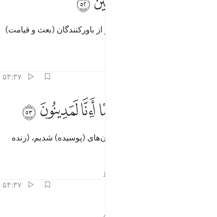
ﱁ
ﱂ
ﱃ
ﱄ
ﱅ
َقُولُ أَءِنَّكَ لَمِنَ ٱلْمُصَدِّقِينَ ٥٢
که (پیوسته) می‌گفت: آیا (واقعاً) تو از باور‌کنندگان (بعث و قیامت)
هستی؟!
تفاسیر
درس ها
بازتاب ها
۵۳:۳۷
ﱆ
ﱇ
ﱈ
ﱉ
اذا متنا وكنا ترابا وعظاما اانا لمدينون ٥٣
ﱊ
ﱋ
ﱌ
ﱍ
َءِذَا مِتْنَا وَكُنَّا تُرَابًۭا وَعِظَـٰمًا أَءِنَّا لَمَدِينُونَ ٥٣
آیا وقتی‌که مردیم و خاک و استخوان‌های (پوسیده) شدیم، (زنده
می‌شویم و) کیفرمان می‌دهند؟!»
تفاسیر
درس ها
بازتاب ها
قیراط
۵۴:۳۷
ال هل انتم مطلعون ٥٤