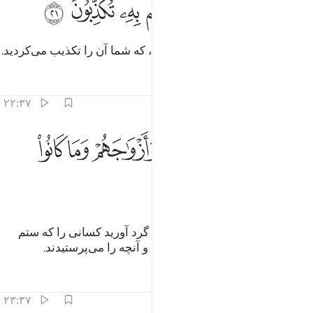
ﲼ
ﲽ
ﲾ
ﲿ
ﳀ
ﳁ
ﳂ
ﳃ
َـٰذَا يَوْمُ ٱلْفَصْلِ ٱلَّذِى كُنتُم بِهِۦ تُكَذِّبُونَ ٢١
(آری) این (همان) روز داوری است، که شما آن را تکذیب می‌کردید.
تفاسیر
درس ها
بازتاب ها
۲۲:۳۷
ﳄ ﳅ
ﳆ
ﳇ
ﳈ
 احشروا الذين ظلموا وازواجهم وما كانوا يعبدون ٢٢
ﳉ
ﳊ
 ٱحْشُرُوا۟ ٱلَّذِينَ ظَلَمُوا۟ وَأَزْوَٰجَهُمْ وَمَا كَانُوا۟ يَعْبُدُونَ ٢٢
ﳋ
ﳌ
(به فرشتگان فرمان داده می‌شود) گرد آورید کسانی را که ستم
کردند، و (همپایگان و) همراهانشان و آنچه را می‌پرستیدند.
تفاسیر
درس ها
بازتاب ها
۲۳:۳۷