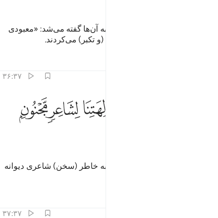
ﲋ
ﲌ
آن‌ها (در دنیا چنان) بودند که چون به آن‌ها گفته می‌شد: «معبودی
(به حق) جز الله نیست» سر کشی (و تکبر) می‌کردند.
تفاسیر
درس ها
بازتاب ها
۳۶:۳۷
ﲍ
ﲎ
ﲏ
يقولون اينا لتاركو الهتنا لشاعر مجنون ٣٦
ﲐ
ﲑ
ﲒ
َيَقُولُونَ أَئِنَّا لَتَارِكُوٓا۟ ءَالِهَتِنَا لِشَاعِرٍۢ مَّجْنُونٍۭ ٣٦
ﲓ
و می‌گفتند: «آیا ما معبودان‌مان را به خاطر (سخن) شاعری دیوانه
رها کنیم؟!»
تفاسیر
درس ها
بازتاب ها
۳۷:۳۷