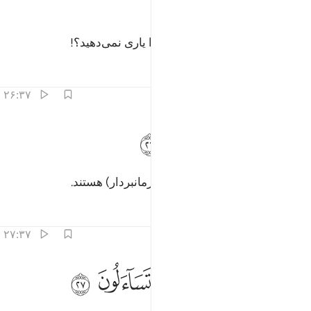
ﱁ
ﱂ
ﱃ
ﱄ
ﱅ
َا لَكُمْ لَا تَنَاصَرُونَ ٢٥
شما را چه شده است که یکدیگر را یاری نمی‌دهید؟!
تفاسیر
درس ها
بازتاب ها
۲۶:۳۷
ﱆ
ﱇ
ﱈ
ل هم اليوم مستسلمون ٢٦
ﱉ
ﱊ
َلْ هُمُ ٱلْيَوْمَ مُسْتَسْلِمُونَ ٢٦
بلکه آن‌ها امروز (همه) تسلیم (و فرمانبردار) هستند.
تفاسیر
درس ها
بازتاب ها
۲۷:۳۷
ﱋ
ﱌ
ﱍ
ﱎ
اقبل بعضهم على بعض يتساءلون ٢٧
ﱏ
ﱐ
َأَقْبَلَ بَعْضُهُمْ عَلَىٰ بَعْضٍۢ يَتَسَآءَلُونَ ٢٧