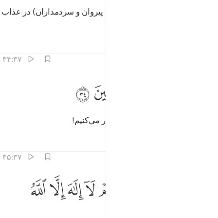
پس مسلماً در آن روز همۀ آن‌ها (= پیروان و سردمداران) در عذاب
شریک خواهند بود.
تفاسیر
درس ها
بازتاب ها
۳۴:۳۷
ﱽ
ﱾ
ﱿ
نا كذالك نفعل بالمجرمين ٣٤
ﲀ
ﲁ
ِنَّا كَذَٰلِكَ نَفْعَلُ بِٱلْمُجْرِمِينَ ٣٤
بی‌شک ما با مجرمان این گونه رفتار می‌کنیم!
تفاسیر
درس ها
بازتاب ها
۳۵:۳۷
ﲂ
ﲃ
ﲄ
ﲅ
ﲆ
ﲇ
نهم كانوا اذا قيل لهم لا الاه الا الله يستكبرون ٣٥
ﲈ
ﲉ
ﲊ
ِنَّهُمْ كَانُوٓا۟ إِذَا قِيلَ لَهُمْ لَآ إِلَـٰهَ إِلَّا ٱللَّهُ يَسْتَكْبِرُونَ ٣٥