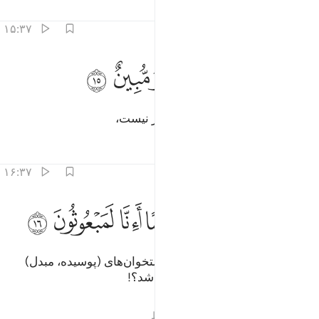
تفاسیر
درس ها
بازتاب ها
۱۵:۳۷
ﲗ
ﲘ
ﲙ
ﲚ
قالوا ان هاذا الا سحر مبين ١٥
ﲛ
ﲜ
ﲝ
َقَالُوٓا۟ إِنْ هَـٰذَآ إِلَّا سِحْرٌۭ مُّبِينٌ ١٥
و می‌گویند: «این جز جادویی آشکار نیست،
تفاسیر
درس ها
بازتاب ها
۱۶:۳۷
ﲞ
ﲟ
ﲠ
ﲡ
ﲢ
اذا متنا وكنا ترابا وعظاما اانا لمبعوثون ١٦
ﲣ
ﲤ
ﲥ
َءِذَا مِتْنَا وَكُنَّا تُرَابًۭا وَعِظَـٰمًا أَءِنَّا لَمَبْعُوثُونَ ١٦
آیا هنگامی‌که مردیم و به خاک و استخوان‌های (پوسیده، مبدل)
شدیم، (دوباره) بر انگیخته خواهیم شد؟!
تفاسیر
درس ها
بازتاب ها
قیراط