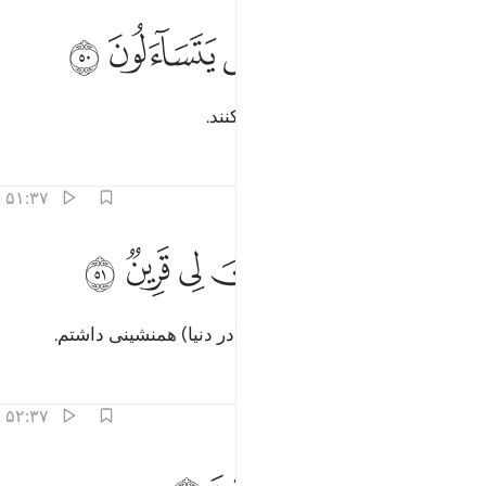
ﳗ
ﳘ
ﳙ
اقبل بعضهم على بعض يتساءلون ٥٠
ﳚ
ﳛ
ﳜ
َأَقْبَلَ بَعْضُهُمْ عَلَىٰ بَعْضٍۢ يَتَسَآءَلُونَ ٥٠
پس آن‌ها سوال‌کنان رو به یکدیگر کنند.
تفاسیر
درس ها
بازتاب ها
۵۱:۳۷
ﳝ
ﳞ
ﳟ
ﳠ
ال قايل منهم اني كان لي قرين ٥١
ﳡ
ﳢ
ﳣ
ﳤ
َالَ قَآئِلٌۭ مِّنْهُمْ إِنِّى كَانَ لِى قَرِينٌۭ ٥١
یکی از آن‌ها گوید: «به راستی من (در دنیا) همنشینی داشتم.
تفاسیر
درس ها
بازتاب ها
۵۲:۳۷
قول اانك لمن المصدقين ٥٢