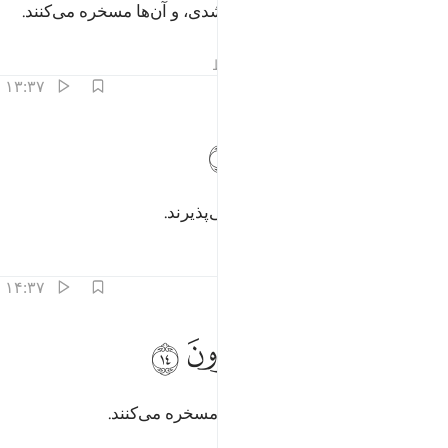
بلکه تو (از انکار آن‌ها) در شگفت شدی، و آن‌ها مسخره می‌کنند.
تفاسیر
درس ها
بازتاب ها
قیراط
۱۳:۳۷
ﲍ
ﲎ
ﲏ
اذا ذكروا لا يذكرون ١٣
ﲐ
ﲑ
َإِذَا ذُكِّرُوا۟ لَا يَذْكُرُونَ ١٣
و هنگامی‌که پند داده شوند، پند نمی‌پذیرند.
تفاسیر
درس ها
بازتاب ها
۱۴:۳۷
ﲒ
ﲓ
ﲔ
اذا راوا اية يستسخرون ١٤
ﲕ
ﲖ
َإِذَا رَأَوْا۟ ءَايَةًۭ يَسْتَسْخِرُونَ ١٤
و هنگامی‌که معجز‌ه‌ای ببینند (آنرا) مسخره می‌کنند.