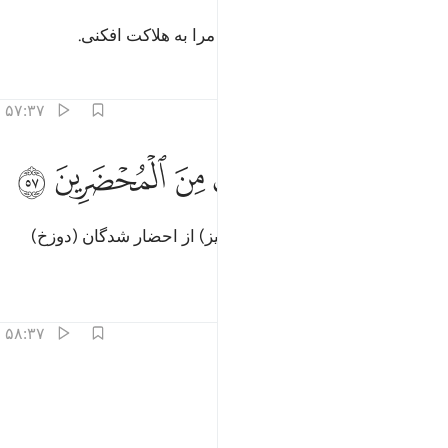
گوید: به الله سوگند، نزدیک بود که مرا به هلاکت افکنی.
تفاسیر
درس ها
بازتاب ها
۵۷:۳۷
ﱟ
ﱠ
ﱡ
لولا نعمة ربي لكنت من المحضرين ٥٧
ﱢ
ﱣ
ﱤ
ﱥ
َلَوْلَا نِعْمَةُ رَبِّى لَكُنتُ مِنَ ٱلْمُحْضَرِينَ ٥٧
و اگر نعمت پروردگارم نبود، من (نیز) از احضار شدگان (دوزخ)
بودم.
تفاسیر
درس ها
بازتاب ها
۵۸:۳۷
ﱦ
ﱧ
فما نحن بميتين ٥٨
ﱨ
ﱩ
َفَمَا نَحْنُ بِمَيِّتِينَ ٥٨