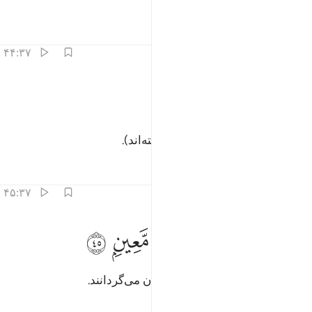
در باغ‌هایی پر نعمت (بهشت)،
تفاسیر
درس ها
بازتاب ها
۴۴:۳۷
ﲸ
ﲹ
لى سرر متقابلين ٤٤
ﲺ
ﲻ
َلَىٰ سُرُرٍۢ مُّتَقَـٰبِلِينَ ٤٤
بر تخت‌ها رو به روی یکدیگر (نشسته‌اند).
تفاسیر
درس ها
بازتاب ها
۴۵:۳۷
ﲼ
ﲽ
طاف عليهم بكاس من معين ٤٥
ﲾ
ﲿ
ﳀ
ﳁ
ُطَافُ عَلَيْهِم بِكَأْسٍۢ مِّن مَّعِينٍۭ ٤٥
گرداگردشان جامی از (شراب) روان می‌گردانند.