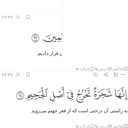
تفاسیر
درس ها
بازتاب ها
۶۳:۳۷
ﲃ
ﲄ
نا جعلناها فتنة للظالمين ٦٣
ﲅ
ﲆ
ﲇ
ِنَّا جَعَلْنَـٰهَا فِتْنَةًۭ لِّلظَّـٰلِمِينَ ٦٣
همانا ما آن را ابتلای برای ستمکاران قرار دادیم.
تفاسیر
درس ها
بازتاب ها
۶۴:۳۷
ﲈ
ﲉ
ﲊ
نها شجرة تخرج في اصل الجحيم ٦٤
ﲋ
ﲌ
ﲍ
ﲎ
ِنَّهَا شَجَرَةٌۭ تَخْرُجُ فِىٓ أَصْلِ ٱلْجَحِيمِ ٦٤
به راستی آن درختی است که از قعر جهنم می‌روید.
تفاسیر
درس ها
بازتاب ها