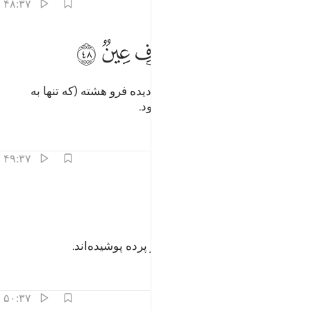
۴۸:۳۷
ﳎ
ﳏ
عندهم قاصرات الطرف عين ٤٨
ﳐ
ﳑ
ﳒ
َعِندَهُمْ قَـٰصِرَٰتُ ٱلطَّرْفِ عِينٌۭ ٤٨
و نزدشان (همسرانی) سیه چشم، دیده فرو هشته (که تنها به
شوهران خود نظر دارند) خواهند بود.
تفاسیر
درس ها
بازتاب ها
۴۹:۳۷
ﳓ
ﳔ
انهن بيض مكنون ٤٩
ﳕ
ﳖ
َأَنَّهُنَّ بَيْضٌۭ مَّكْنُونٌۭ ٤٩
گویی آن‌ها بیضه‌های (شتر مرغ) در پرده پوشیده‌اند.
تفاسیر
درس ها
بازتاب ها
۵۰:۳۷