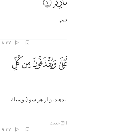
ﱝ
ﱞ
ﱟ
ﱠ
ﱡ
ﱢ
َحِفْظًۭا مِّن كُلِّ شَيْطَـٰنٍۢ مَّارِدٍۢ ٧
و از هر شیطان سر کشی حفظ کردیم.
تفاسیر
درس ها
بازتاب ها
۸:۳۷
ﱣ
ﱤ
ﱥ
ﱦ
ﱧ
ا يسمعون الى الملا الاعلى ويقذفون من كل جانب ٨
ﱨ
ﱩ
ﱪ
َّا يَسَّمَّعُونَ إِلَى ٱلْمَلَإِ ٱلْأَعْلَىٰ وَيُقْذَفُونَ مِن كُلِّ جَانِبٍۢ ٨
ﱫ
ﱬ
(تا) به (سخنان) عالم بالا گوش فرا ندهند، و از هر سو (بوسیلۀ
شهاب) زده (و رانده) می‌شوند.
تفاسیر
درس ها
بازتاب ها
قیراط
حدیث
۹:۳۷