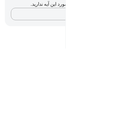
شما هیچ یادداشت و تأملی در مورد این آیه ندارید.
افکارتان را ثبت کنید…
Notes
placeholders
close