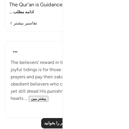
The Qur'an is Guidance a
…
ادامه مطلب
تفاسیر بیشتر
درس‌ها
In the Shade of the Quran
۳۱ هفته پیش
·
ارجاع دادن
آیه ۴:۲۷
The believers' reward in the form of guidance and
joyful tidings is for those who attend regularly to
prayers and pay their zakat, as it is only such
obedient believers who can hope for God's reward
yet still dread His punishment. Only they, with their
hearts ...
بیشتر ببین
۰
۱
درس‌های بیشتر را بخوانید