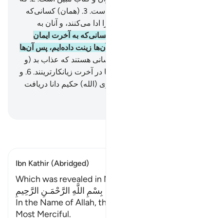
هدایت و بشارت برای مؤمنان است.
3
.
(همان) کسانی‌که
نماز را بر پا می‌دارند، و زکات را ادا می‌کنند، و آنان به
آخرت یقین دارند.
4
.
بی‌گمان کسانی‌که به آخرت ایمان
نمی‌آورند، اعمال‌شان را برای آن‌ها زینت داده‌ایم، پس آن‌ها
سرگردان می‌شوند.
5
.
آن‌ها کسانی هستند که عذاب بد (و
درد ناک) برایشان است، و آن‌ها در آخرت زیانکارترینند.
6
.
و
بی‌تردید تو (این) قرآن را از سوی (الله) حکیم دانا دریافت
می‌داری.
Hussein Taji Kal Dari
-
تفسیر بخوانید
Ibn Kathir (Abridged)
Which was revealed in Makkah
بِسْمِ اللَّهِ الرَّحْمَـنِ الرَّحِيمِ
In the Name of Allah, the Most Gracious, the
Most Merciful.