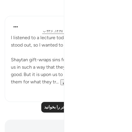
بازتاب‌ها
A Siddiqui
۵ سال پیش
·
ارجاع دادن
آیه ۱۲۰:۴، ۴:۲۷، ۱۴:۴۷، ۴۳:۶
I listened to a lecture today and one point really
stood out, so I wanted to share:
Shaytan gift-wraps sins for us. He presents them to
us in such a way that they appear to be beautiful or
good. But it is upon us to unwrap them and see
them for what they tr...
بیشتر ببین
۱۲
۳۹
بازتاب‌های بیشتر را بخوانید
یادداشت‌ها و تأملات