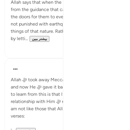
Allah says that when the people before turned away
from the guidance that came to them, He opened
the doors for them to every good thing. They were
not punished with earthquakes or lighting strikes or
things of that nature. Rather, Allah punished them
by letti...
بیشتر ببین
۰
۳
Dr. Haifaa Younis
۴ سال پیش
·
ارجاع دادن
آیه ۴۲:۶-۴۴
Allah ﷻ took away Mecca from us for two years,
and now He ﷻ gave it back again. The lesson I need
to learn from this is that I need to be grateful. My
relationship with Him ﷻ needs to change now, so I
am not like those that Allah ﷻ mentions in these
verses: