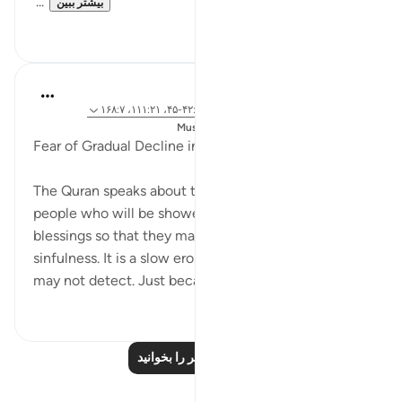
'...
بیشتر ببین
۲
۲۴
Dr. Magdy Al-Hilali
۵ سال پیش
·
ارجاع دادن
آیه ۵۵:۲۳-۵۶، ۴۲:۶-۴۵، ۱۱۱:۲۱، ۱۶۸:۷
ارسال شده در
Muslim American Society
Fear of Gradual Decline into Sin
The Quran speaks about this danger; there are
people who will be showered with outward
blessings so that they may gradually sink into
sinfulness. It is a slow erosion of morals that people
may not detect. Just because one live...
بیشتر ببین
۳
۲۳
درس‌های بیشتر را بخوانید