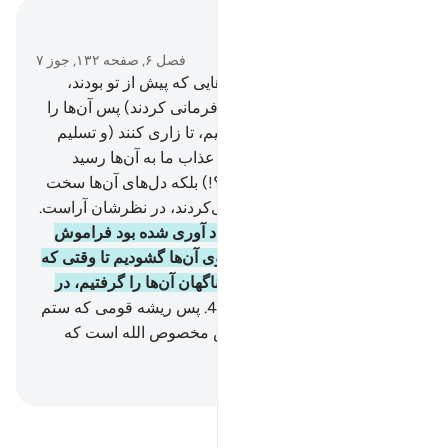
در متن بخوانید
فصل ۶, صفحه ۱۳۲, جوز ۷
42
.
و ما بتحقیق به سوی امت‌هایی که پیش از تو بودند،
(پیامبرانی) فرستادیم، (چون نافرمانی کردند) پس آن‌ها را
به رنج و سختی‌ها گرفتار ساختیم، تا زاری کنند (و تسلیم
گردند)
43
.
پس چرا هنگامی‌که عذاب ما به آن‌ها رسید
زاری نکردند؟ (و تسلیم نشدند؟!) بلکه دل‌های آن‌ها سخت
شد، و شیطان، هر کاری که می‌کردند، در نظرشان آراست.
44
.
پس چون آنچه را به آن‌ها یاد آوری شده بود فراموش
کردند، درهای همه چیز را به روی آن‌ها گشودیم تا وقتی که
به آنچه داده شدند شاد گشتند، ناگهان آن‌ها را گرفتیم، در
این هنگام همه مأیوس شدند.
45
.
پس ریشه قومی که ستم
کرده بودند، قطع شد، و ستایش مخصوص الله است که
پروردگار جهانیان است.
Hussein Taji Kal Dari
-
تفسیر بخوانید