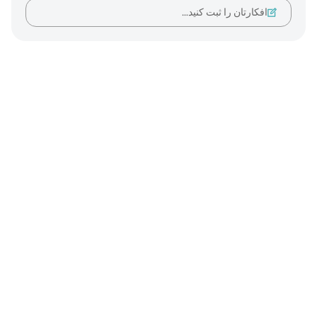
افکارتان را ثبت کنید…
Notes
placeholders
close