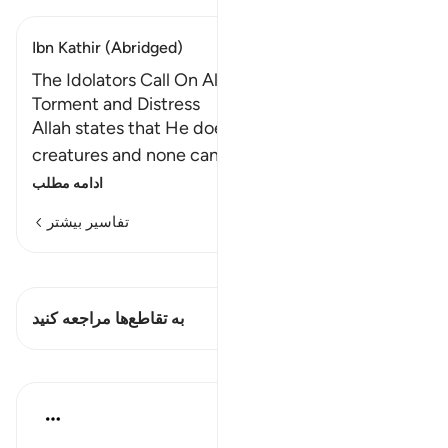
Ibn Kathir (Abridged)
The Idolators Call On Allah Alone During
Torment and Distress
Allah states that He does what He wills with His
creatures and none can resist His decisi
…
ادامه مطلب
تفاسیر بیشتر
مشاهده قیراط
این آیه دارد 1 تقاطع‌ها
به تقاطع‌ها مراجعه کنید
درس‌ها
Omar Suleiman
۸ سال پیش
·
ارجاع دادن
آیه ۴۴:۶