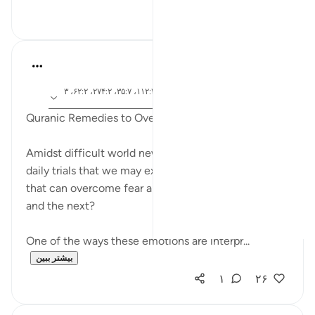
۰
۷
R. Ebied
۴ سال پیش
·
ارجاع
آیه ۶۲:۱۰، ۱۳:۴۶، ۲۷۷:۲، ۶۹:۵، ۱۱۲:۲، ۳۵:۷، ۲۷۴:۲، ۶۲:۲، ۳
دادن
۸:۲، ۴۸:۶، ۶۱:۳۹
Quranic Remedies to Overcome Fear and Sadness
Amidst difficult world news and tragedies as well as
daily trials that we may experience, whom are those
that can overcome fear and sadness, in this world
and the next?
One of the ways these emotions are interpr...
بیشتر ببین
۱
۲۶