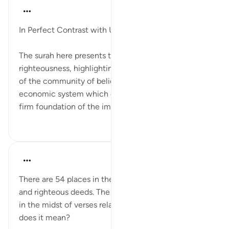
In the Shade of the Quran
۳۱ هفته پیش
·
ارجاع دادن
آیه ۲۷۷:۲
In Perfect Contrast with Usurers
The surah here presents the case of faith and
righteousness, highlighting the essential attributes
of the community of believers and the basis of the
economic system which disavows usury and has the
firm foundation of the impo...
بیشتر ببین
۰
۰
Fazrul Ismail
۳ سال پیش
·
ارجاع دادن
آیه ۲۷۷:۲
There are 54 places in the Quran that tell about faith
and righteous deeds. The location of these verses is
in the midst of verses related to riba (usury). What
does it mean?