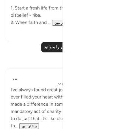
1. Start a fresh life from the sin of prolonged
disbelief - riba.
2. When faith and ...
بیشتر ببین
۱
۱۵
درس‌های بیشتر را بخوانید
بازتاب‌ها
Meagan Hotchkiss Trejo
۲ سال پیش
·
ارجاع دادن
آیه ۲۷۷:۲، ۳۸:۳۰
I've always found great joy in helping others. Has it
ever filled your heart with warmth to know you’ve
made a difference in someone's life? Zakat, a
mandatory act of charity in Islam, is a wonderful way
to do just that. It's like cleansing your wealth, and
th...
بیشتر ببین