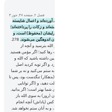
در متن بخوانید
فصل ۲, صفحه ۴۷, جوز ۳
277
.
به راستی کسانی‌که ایمان آورده‌اند و اعمال شایسته
انجام داده‌اند، و نماز را بر پا داشته‌اند و زکات را پرداخته‌اند؛
پاداش آنان نزد پروردگارشان برایشان (محفوظ) است، و
نه ترسی بر آن‌هاست و نه ایشان اندوهگین می‌شوند.
278
.
ای کسانی‌که ایمان آورده‌اید! از الله بترسید و آنچه از
(مطالبات) ربا باقی مانده است رها کنید؛ اگر مؤمن هستید.
279
.
پس اگر (چنین) نکردید، یقین داشته باشید که الله و
رسولش با شما جنگ خواهند کرد. و اگر توبه کردید اصل
سرمایه‌هایتان از آن شماست، نه ستم می‌‌کنید و نه بر شما
ستم وارد می‌شود.
280
.
و اگر (بدهکار) تنگدست بود، پس تا
(هنگام) گشایش (و توانایی) مهلت دهید، و (اگر توانایی
پرداخت ندارد) بخشیدن آن برای شما بهتر است؛ اگر بدانید.
281
.
و از روزی بترسید که در آن (روز) به سوی الله باز
گردانده می‌شوید، سپس به هر کس (پاداش) آنچه انجام
داده؛ تمام و کامل داده می‌شود، و به آنان ستم نخواهد شد.