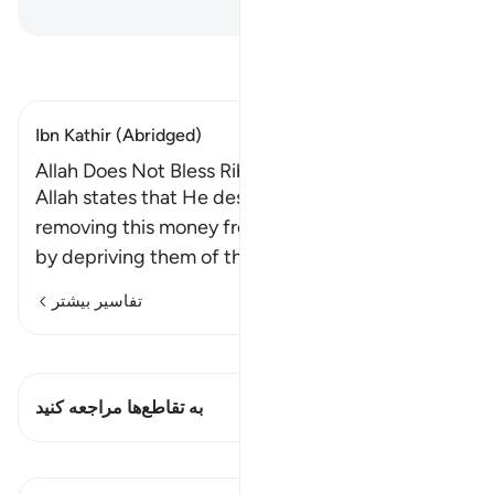
Hussein Taji Kal Dari
-
تفسیر بخوانید
Ibn Kathir (Abridged)
Allah Does Not Bless Riba
Allah states that He destroys Riba, either by
removing this money from those who eat it, or
by depriving them of the blessing
…
ادامه مطلب
تفاسیر بیشتر
مشاهده قیراط
این آیه دارد 1 تقاطع‌ها
به تقاطع‌ها مراجعه کنید
درس‌ها