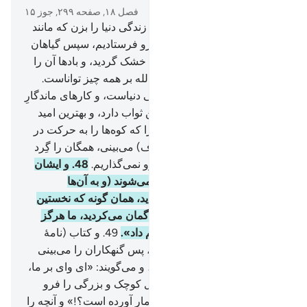
فصل ۱۸, صفحه ۲۹۹, جوز ۱۵
45
.
(ای پیامبر!) برای آنان مثل زندگی دنیا را بزن که مانند
آبی است که آن را از آسمان فرو فرستادیم، سپس گیاهان
زمین با آن درهم آمیخت سپس خشک گردید، و باد‌ها آن را
به هر سو پراکنده‌اش کردند. و الله بر همه چیز تواناست.
46
.
مال و فرزندان زینت زندگی دنیاست، و کارهای ماندگارِ
شایسته، نزد پروردگارت بهترین ثواب دارد، و بهترین امید
است.
47
.
و (بیاد بیاور) روزی را که کوه‌ها را به حرکت در
آوریم، و زمین را آشکار (و صاف) می‌بینی، همگان را گِرد
می‌آوریم، و احدی از آنان را فرو نمی‌گذاریم.
48
.
و ایشان
به صف بر پروردگارت عرضه می‌شوند (و به آن‌ها
می‌فرماید:) «همگی نزد ما آمدید، همان گونه که نخستین
بار شمار را آفریدیم، بلکه شما گمان می‌کردید، ما هرگز
موعدی برای شما قرار نخواهیم داد».
49
.
و کتاب (نامۀ
اعمال) در آنجا گذارده می‌شود، پس گنهکاران را می‌بینی
که از آنچه در آن است ترسانند، و می‌گویند: «ای وای بر ما،
این چه کتابی است که هیچ عمل کوچک و بزرگی را فرو
نگذاشته؛ مگر اینکه آن را به شمار آورده است؟!» و آنچه را