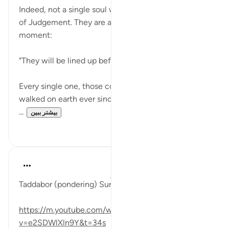
Indeed, not a single soul will be left out of the Day
of Judgement. They are all waiting for a great
moment:
"They will be lined up before your Lord." (Verse 48)
Every single one, those countless beings who
walked on earth ever since the day when human life
...
بیشتر ببین
۰
۰
Fadel Soliman
۶ سال پیش
·
ارجاع دادن
آیه ۴۷:۱۸-۵۳
Taddabor (pondering) Surat Al Kahf ayahs 47-53
https://m.youtube.com/watch?
v=e2SDWlXln9Y&t=34s