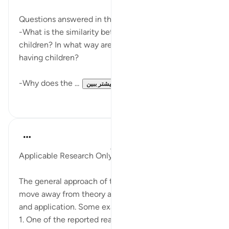
Questions answered in this video:
-What is the similarity between good deeds and
children? In what way are good deeds superior to
having children?
-Why does the ...
بیشتر ببین
۱
۷
Salah Soltan
۸ سال پیش
·
ارجاع دادن
آیه ۱:۱۸-۱۱۰
Applicable Research Only
The general approach of the Quran and Sunnah is to
move away from theory and abstraction, to rooting
and application. Some examples of this are:
1. One of the reported reasons for the verse below is