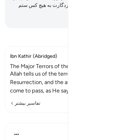
انجام داده‌اند؛ حاضر یابند و پروردگارت به هیچ کس ستم
نمی‌کند.
Hussein Taji Kal Dari
-
تفسیر بخوانید
Ibn Kathir (Abridged)
The Major Terrors of the Hour
Allah tells us of the terrors of the Day of
Resurrection, and the awesome things that will
come to pass, as He says elsew
…
ادامه مطلب
تفاسیر بیشتر
درس‌ها
In the Shade of the Quran
۳۱ هفته پیش
·
ارجاع دادن
آیه ۴۸:۱۸