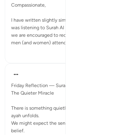
Compassionate,
I have written slightly similar before, but today as I
was listening to Surah Al Kahf it occurred to me that
we are encouraged to recite this Surah each Friday,
men (and women) attend Jummah and ...
بیشتر ببین
۳
۱۹
ekaterina myachina
۳ هفته پیش
·
ارجاع دادن
آیه ۱۲:۱۸-۱۳
Friday Reflection — Surah al-Kahf (18:12-13)
The Quieter Miracle
There is something quietly beautiful in the way this
ayah unfolds.
We might expect the sentence to end with their
belief.