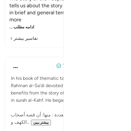
tells us about the story of the people of Al-Kahf
in brief and general terms, then Heexplains it in
more
…
ادامه مطلب
تفاسیر بیشتر
درس‌ها
Tulayhah Tafsir Translations
۵ سال پیش
·
ارجاع دادن
آیه ۹:۱۸-۲۶
In his book of thematic tafsir, sheikh ‘Abd al-
Rahman al-Sa’di devoted a section to listing of
benefits from the story of the Aṣḥaab al-Kahf found
in surah al-Kahf. He began this chapter by writing:
ففيها آيات بينات وفوائد متعددة : منها: أن قصة أصحاب
الكهف و...
بیشتر ببین