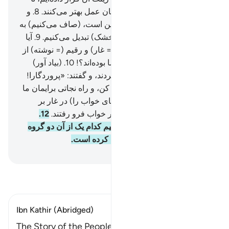
آن‌ها را بیازماییم که کدام یک‌شان عمل بهتر می‌کنند.
8
.
و
ما (سرانجام) آنچه که روی زمین است، (صاف می‌کنیم) به
خاکی هموار و بی‌گیاه (بیابانی خشک) تبدیل می‌کنیم.
9
.
آیا
گمان کردی که اصحاب کهف (= غار) و رقیم (= نوشته) از
جملۀ نشانه‌های شگفت انگیز ما بوده‌اند؟!
10
.
(بیاد آور)
آنگاه که آن جوانان به غار پناه بردند، و گفتند: «پروردگارا!
ما را از سوی خود رحمتی عطا کن، و راه نجاتی برایمان ما
فراهم ساز».
11
.
پس (ما پرده‌های خواب را) در غار بر
گوش‌هایشان زدیم، و سال‌ها در خواب فرو رفتند.
12
.
سپس آنان را بر انگیختیم تا بدانیم کدام یک از آن دو گروه
مدت ماندن خود را بهتر حساب کرده است.
Hussein Taji Kal Dari
-
تفسیر بخوانید
Ibn Kathir (Abridged)
The Story of the People of Al-Kahf Here Allah