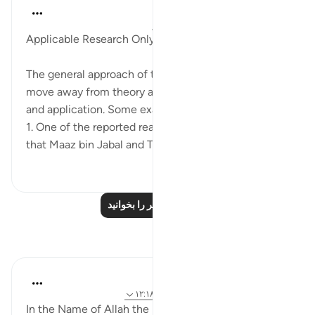
Salah Soltan
۸ سال پیش
·
ارجاع دادن
آیه ۱:۱۸-۱۱۰
Applicable Research Only
The general approach of the Quran and Sunnah is to
move away from theory and abstraction, to rooting
and application. Some examples of this are:
1. One of the reported reasons for the verse below is
that Maaz bin Jabal and Thaalaba b...
بیشتر ببین
۲
۹
درس‌های بیشتر را بخوانید
بازتاب‌ها
Razia Zahra
۴ سال پیش
·
ارجاع دادن
آیه ۲:۱۸، ۷:۱۸، ۱۲:۱۸
In the Name of Allah the Most Gracious, the Most