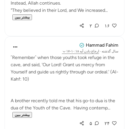
Instead, Allah continues.
"They believed in their Lord, and We increased...
بیشتر ببین
۲
۱۶
Hammad Fahim
سال گذشته
·
ارجاع دادن
آیه ۱۰:۱۸-۱۷
˹Remember˺ when those youths took refuge in the
cave, and said, 'Our Lord! Grant us mercy from
Yourself and guide us rightly through our ordeal.' (Al-
Kahf: 10)
A brother recently told me that his go-to dua is the
dua of the Youth of the Cave. Having contemp...
بیشتر ببین
۵
۲۴