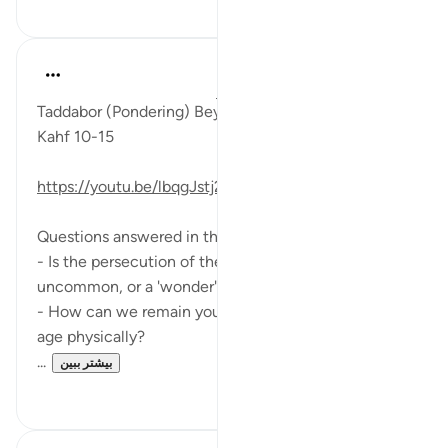
۰
۳
Fadel Soliman
۶ سال پیش
·
ارجاع دادن
آیه ۱۰:۱۸-۱۵
Taddabor (Pondering) Beyond Arabic for Surat al
Kahf 10-15
https://youtu.be/lbqgJstj2UI
Questions answered in this video:
- Is the persecution of the fellows of the cave
uncommon, or a 'wonder'?
- How can we remain young at heart, even as we
age physically?
...
بیشتر ببین
۰
۶