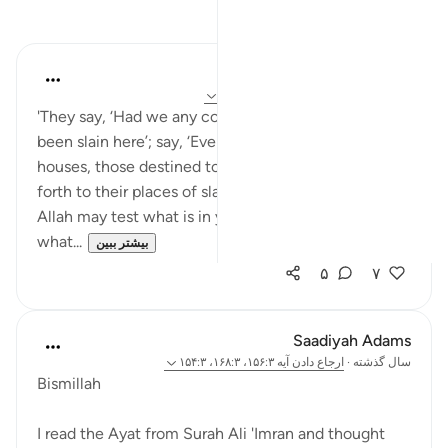
بازتاب‌ها
Khalisa M.
سال گذشته
·
ارجاع دادن
آیه ۱۵۴:۳، ۶:۱۱
'They say, ‘Had we any control, we would not have
been slain here’; say, ‘Even if you had been in your
houses, those destined to be slain would have come
forth to their places of slaying; and in order that
Allah may test what is in your breasts and reveal
what...
بیشتر ببین
۵
۷
Saadiyah Adams
سال گذشته
·
ارجاع دادن
آیه ۱۵۶:۳، ۱۶۸:۳، ۱۵۴:۳
Bismillah
I read the Ayat from Surah Ali 'Imran and thought