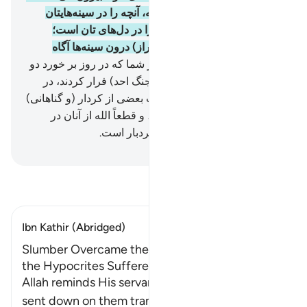
و (این‌ها) برای این است که الله، آنچه را در سینه‌هایتان
(پنهان) دارید، بیازماید، و آنچه را در دل‌های تان است؛
خالص و پاک گرداند. و الله به (راز) درون سینه‌ها آگاه
است.
155
.
به راستی کسانی از شما که در روز بر خورد دو
گروه (مسلمانان و کافران در جنگ احد) فرار کردند، در
حقیقت شیطان آنان را به سبب بعضی از کردار (و گناهانی)
که مرتکب شده بودند، بلغزانید، و قطعاً الله از آنان در
گذشت، بی‌گمان الله آمرزندۀ بردبار است.
Hussein Taji Kal Dari
-
تفسیر بخوانید
Ibn Kathir (Abridged)
Slumber Overcame the Believers; the Fear that
the Hypocrites Suffered
Allah reminds His servants of His favor when He
sent down on them tranquillity an
…
ادامه مطلب