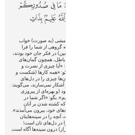
ﲃ
ﲄﲅ
ﲆ
ﲇ
ﲈ
ﲉ
ﲊ
ﲋ
ﲌ
ﲍ
ﲎﲏ
ﲐ
ﲑ
ﲒ
ﲓ
ﲔ
سپس بعد از آن غم و اندوه، آرامشی (به صورت) خواب
سبکی بر شما فرو فرستاده، که گروهی از شما را فرا
گرفت. و گروهی دیگر (= منافقین) در فکر جان خود بودند،
و دربارۀ خدا، گمان‌های ناروا و باطل، همچون گمان‌های
زمان جاهلیت داشتند. می‌گفتند: «آیا چیزی از نصرت و
پیروزی نصیب ما می‌شود؟» بگو: «همه کارها (شکست و
پیروزی) به دست الله است». آن‌ها چیزی را در دل‌های
شان پنهان می‌دارند که برای تو آشکار نمی‌سازند، می‌گویند:
«اگر ما را در این کار اختیاری بود (و بهره‌ای از پیروزی
داشتیم) در اینجا کشته نمی‌شدیم». بگو: «اگر شما در
خانه‌های خود هم بودید، کسانی‌که کشته شدن بر آنان
نوشته شده بود؛ قطعاً به قتلگاه‌های خود، بیرون می‌آمدند».
و (این‌ها) برای این است که الله، آنچه را در سینه‌هایتان
(پنهان) دارید، بیازماید، و آنچه را در دل‌های تان است؛
خالص و پاک گرداند. و الله به (راز) درون سینه‌ها آگاه است.