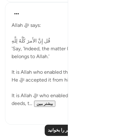
Abu Bakr Zoud
۵ سال پیش
·
ارجاع دادن
آیه ۱۵۴:۳
Allah ﷻ says:
قُل إِنَّ الأَمرَ كُلَّهُ لِلَّهِ
'Say, 'Indeed, the matter (every matter) completely
belongs to Allah.'
It is Allah who enabled the servant to repent, then
He ﷻ accepted it from him.
It is Allah ﷻ who enabled the servant to righteous
deeds, t...
بیشتر ببین
۰
۲۳
درس‌های بیشتر را بخوانید