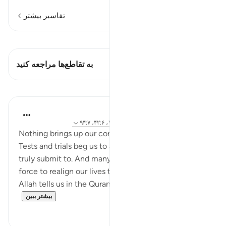
تفاسیر بیشتر
مشاهده قیراط
این آیه دارد 2 تقاطع‌ها
به تقاطع‌ها مراجعه کنید
درس‌ها
Samia Mubarak
۴ سال پیش
·
ارجاع دادن
آیه ۱۵۴:۳، ۱۶۸:۷، ۴۲:۶، ۹۴:۷
Nothing brings up our core values like hardships do.
Tests and trials beg us to answer who and what we
truly submit to. And many times, they are the driving
force to realign our lives to what truly matters in life.
Allah tells us in the Quran that people are o...
بیشتر ببین
۷
۵۰