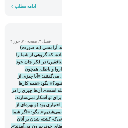
کلمه به کلمه
ادامه مطلب
در متن بخوانید
فصل ۳, صفحه ۷۰, جوز ۴
154
.
سپس بعد از آن غم و اندوه، آرامشی (به صورت)
خواب سبکی بر شما فرو فرستاده، که گروهی از شما را
فرا گرفت. و گروهی دیگر (= منافقین) در فکر جان خود
بودند، و دربارۀ خدا، گمان‌های ناروا و باطل، همچون
گمان‌های زمان جاهلیت داشتند. می‌گفتند: «آیا چیزی از
نصرت و پیروزی نصیب ما می‌شود؟» بگو: «همه کارها
(شکست و پیروزی) به دست الله است». آن‌ها چیزی را در
دل‌های شان پنهان می‌دارند که برای تو آشکار نمی‌سازند،
می‌گویند: «اگر ما را در این کار اختیاری بود (و بهره‌ای از
پیروزی داشتیم) در اینجا کشته نمی‌شدیم». بگو: «اگر شما
در خانه‌های خود هم بودید، کسانی‌که کشته شدن بر آنان
نوشته شده بود؛ قطعاً به قتلگاه‌های خود، بیرون می‌آمدند».