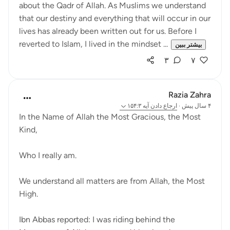
about the Qadr of Allah. As Muslims we understand
that our destiny and everything that will occur in our
lives has already been written out for us. Before I
reverted to Islam, I lived in the mindset ...
بیشتر ببین
۳
۷
Razia Zahra
۴ سال پیش
·
ارجاع دادن
آیه ۱۵۴:۳
In the Name of Allah the Most Gracious, the Most
Kind,
Who I really am.
We understand all matters are from Allah, the Most
High.
Ibn Abbas reported: I was riding behind the