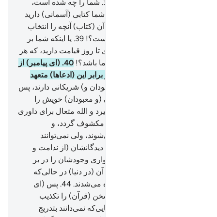
گناهکاران) قرار می‌دهیم؟!.
36
.
شما را چه شده است،
چگونه داوری می‌کنید؟!
37
.
آیا شما کتابی (آسمانی) دارید
که در آن می‌خوانید؟!
38
.
و در آن (کتاب) آنچه را انتخاب
کنید، برای شما (نوشته شده) است؟!
39
.
یا اینکه شما بر
(عهدۀ) ما عهد و پیمان استواری تا روز قیامت دارید، که هر
چه را حکم کنید، (حق) برای شما باشد؟!
40
.
(ای پیامبر) از
آن‌ها بپرس، کدام یک از آنان در برابر این (ادعا‌ها) متعهد
است؟!
41
.
و یا اینکه آن‌ها (معبودان و) شریکانی دارند، پس
اگر است می‌گویند باید شریکان (و معبودان) خویش را
بیاورند.
42
.
روزی‌که (کار بالا گیرد و الله متعال برای داوری
میان خلائق بیاید) ساق برهنه و مکشوف گردد، و
(مشرکان) دعوت به سجود می‌شوند، ولی نمی‌توانند
(سجده کنند).
43
.
(در حالی‌که) دیدگانشان (از ندامت و
خجالت) فرو افتاده و ذلّت و خواری وجود‌شان را در بر
گرفته است، و یقیناً که پیش از آن (در دنیا) در حالی‌که
سالم بودند به سجود فرا خوانده می‌شدند.
44
.
پس (ای
پیامبر) مرا با آن کسی‌که این سخن (قرآن) را تکذیب
می‌کند وا‌گذار، ما آنان را از آنجایی‌که نمی‌دانند بتدریج