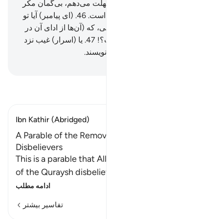
خواهیم گرفت.
45
.
و به آن‌ها مهلت می‌دهم، بی‌گمان مکر
(و تدبیر) من استوار (و محکم) است.
46
.
(ای پیامبر) آیا تو
از آن‌ها مزدی درخواست می‌کنی، که (آن‌ها از ادای آن در
رنجند، و) برایشان سنگین است؟!
47
.
یا (اسرار) غیب نزد
آن‌هاست، پس آنان (از آن) می‌نویسند.
Hussein Taji Kal Dari
-
تفسیر بخوانید
Ibn Kathir (Abridged)
A Parable of the Removal of the Earnings of the
Disbelievers
This is a parable that Allah made of the behavior
of the Quraysh disbelievers with the gre
…
ادامه مطلب
تفاسیر بیشتر