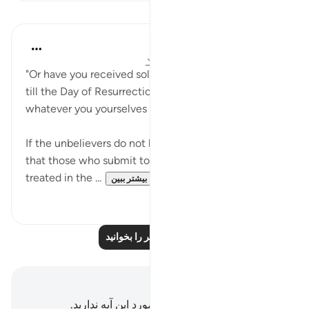
درس‌ها
In the Shade of the Quran
۳۱ هفته پیش
·
ارجاع دادن
آیه ۳۹:۶۸-۴۰
"Or have you received solemn oaths, binding on Us
till the Day of Resurrection, that you will get
whatever you yourselves decide?" (Verse 39)
If the unbelievers do not have a book that tells them
that those who submit to God and the guilty are
treated in the ...
بیشتر ببین
۰
۰
درس‌های بیشتر را بخوانید
یادداشت‌ها و تأملات
شما هیچ یادداشت و تأملی در مورد این آیه ندارید.