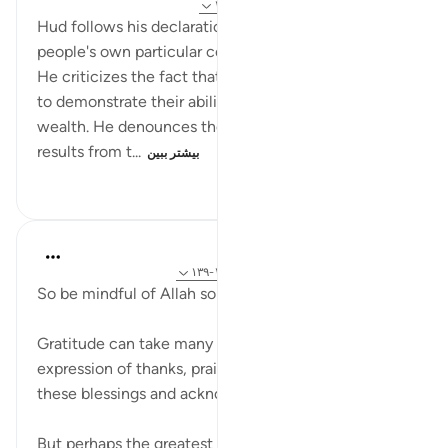
۳۲ هفته پیش
·
ارجاع دادن
آیه ۱۲۸:۲۶-۱۲۹
Hud follows his declaration by examining his
people's own particular conditions and behaviour.
He criticizes the fact that they build lofty buildings
to demonstrate their ability, taking pride in their
wealth. He denounces their arrogance, which
results from t...
بیشتر ببین
۱۰۳
۰
۰
Hammad Fahim
۲ سال پیش
·
ارجاع دادن
آیه ۲۳:۳، ۱۲۸:۲۶-۱۳۹
So be mindful of Allah so that you may be grateful.
Gratitude can take many forms. It can include the
expression of thanks, praising the one who gave you
these blessings and acknowledging them.
But perhaps the greatest display of gratitude, is not