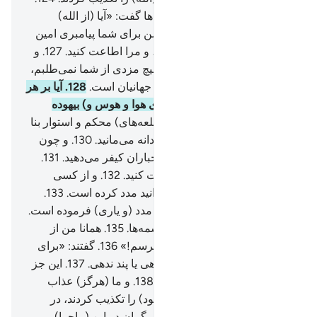
هنگامی‌که برادر‌شان هود به آن‌ها گفت: «آیا (از الله)
نمی‌ترسید؟!»
125
.
به راستی من برای شما پیامبری امین
هستم.
126
.
پس از الله بترسید، و مرا اطاعت کنید.
127
.
و
من بر (رساندن) این (دعوت) هیچ مزدی از شما نمی‌طلبم،
مزد من تنها بر (عهدۀ) پرودگار جهانیان است.
128
.
آیا بر هر
مکان مرتفعی نشانه‌ای (از روی هوا و هوس و) بیهوده
می‌سازید؟!
129
.
و قصر‌ها (و قلعه‌های) محکم و استوار بنا
می‌کنید، گویی که (در دنیا) جاودانه می‌مانید.
130
.
و چون
(کسی را) کیفر دهید، همچون جباران کیفر می‌دهید.
131
.
پس از الله بترسید و مرا اطاعت کنید.
132
.
و از کسی
بترسید که شما را به آنچه می‌دانید مدد کرده است.
133
.
شما را به چهارپایان و فرزندان مدد (و یاری) فرموده است.
134
.
و (همچنین به) باغ‌ها و چشمه‌‌ها.
135
.
همانا من از
عذاب روزی بزرگ بر شما می‌ترسم!»
136
.
گفتند: «برای
ما یکسان است، چه ما را پند دهی یا پند ندهی.
137
.
این جز
(همان) روش پیشینیان نیست.
138
.
و ما (هرگز) عذاب
نخواهیم شد».
139
.
پس او (= هود) را تکذیب کردند، در
نتیجه ما آن‌ها را هلاک کردیم، بی‌گمان در این (ماجرا)