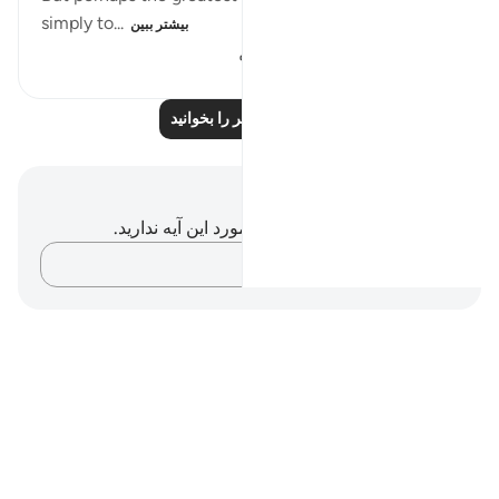
simply to...
بیشتر ببین
۲۲۳
۴
۱۶
درس‌های بیشتر را بخوانید
یادداشت‌ها و تأملات
شما هیچ یادداشت و تأملی در مورد این آیه ندارید.
افکارتان را ثبت کنید…
Notes