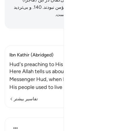
نشانه‌ای است، و بیشتر آن‌ها مؤمن نبودند.
140
.
و بی‌تردید
پروردگار تو پیروزمند مهربان است.
Hussein Taji Kal Dari
-
تفسیر بخوانید
Ibn Kathir (Abridged)
Hud's preaching to His People `Ad
Here Allah tells us about His servant and
Messenger Hud, when he called his people `Ad.
His people used to live in th
…
ادامه مطلب
تفاسیر بیشتر
درس‌ها
In the Shade of the Quran