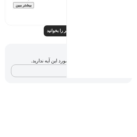
بیشتر ببین
۰
۰
درس‌های بیشتر را بخوانید
یادداشت‌ها و تأملات
شما هیچ یادداشت و تأملی در مورد این آیه ندارید.
افکارتان را ثبت کنید…
Notes