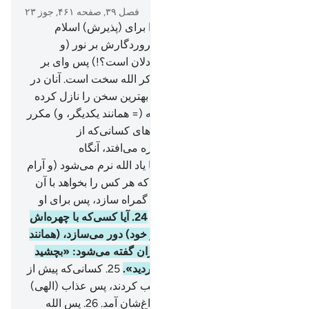
فصل ۳۹, صفحه ۴۶۱, جوز ۲۳
22
.
آیا کسی‌که الله سینه‌اش را برای (پذیرش) اسلام
گشوده است، پس او از سوی پروردگارش بر نور (و
روشنی) است (همچون سخت دلان است؟!) پس وای بر
آنان که دل‌های شان در برابر ذکر الله سخت است. آنان در
گمراهی آشکار هستند.
23
.
الله بهترین سخن را نازل کرده
است، کتابی که (آیاتش) متشابه (= همانند یکدیگر، و) مکرر
است که از (شنیدن) آن پوست‌های کسانی‌که از
پروردگارشان می‌ترسند، به لرزه می‌افتد، آنگاه
پوست‌هایشان و دل‌های شان با یاد الله نرم می‌شود (و آرام
می‌گیرد). این هدایت الله است که هر کس را بخواهد با آن
هدایت می‌کند، و هر کس را که گمراه سازد، پس برای او
هیچ هدایت کننده‌ای نخواهد بود.
24
.
آیا کسی‌که با چهره‌اش
سختی عذاب روز قیامت را (از خود) دور می‌سازد، (همانند
بهشتیان هستند؟!) و به ستمکاران گفته می‌شود: «بچشید
(کیفر) آنچه را که بدست می‌آوردید».
25
.
کسانی‌که پیش از
آن‌ها بودند (نیز آیات ما را) تکذیب کردند، پس عذاب (الهی)
از جایی که نمی‌دانستند، به سراغ‌شان آمد.
26
.
پس الله