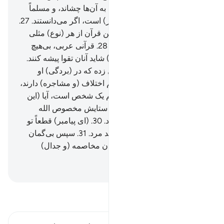
(طعم) خواری را در زندگی دنیا به آن‌ها چشاند، و مسلماً
عذاب آخرت بزرگتر (و سخت‌تر) است، اگر می‌دانستند.
27
.
و به راستی ما برای مردم در این قرآن از هر (نوع) مثلی
زده‌ایم، شاید که آنان پند گیرند.
28
.
قرآنی عربی، بی‌هیچ
انحراف (و کجی را نازل کردیم) شاید آنان تقوا پیشه کنند.
29
.
الله مردی (مملوک) را مثل زده که در (بردگی) او
شریکانی است که پیوسته با هم اختلاف (و مشاجره) دارند،
و مردی (مملوک) که تنها تسلیم یک شخص است، آیا (این
دو) در وصف یکسانند؟! حمد و ستایش مخصوص الله
است، بلکه بیشتر آن‌ها نمی‌دانند.
30
.
(ای پیامبر) قطعاً تو
خواهی مرد، و آن‌ها (نیز) خواهند مرد.
31
.
سپس بی‌گمان
شما روز قیامت نزد پروردگار‌تان مخاصمه (و جدال)
می‌کنید.
Hussein Taji Kal Dari
-
تفسیر بخوانید