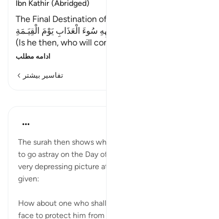
Ibn Kathir (Abridged)
The Final Destination of the Disbelievers
أَفَمَن يَتَّقِى بِوَجْهِهِ سُوءَ الْعَذَابِ يَوْمَ الْقِيَـمَةِ
(Is he then, who will confront with his face
…
ادامه مطلب
تفاسیر بیشتر
درس‌ها
In the Shade of the Quran
۳۱ هفته پیش
·
ارجاع دادن
آیه ۲۴:۳۹
The surah then shows what awaits those who chose
to go astray on the Day of Judgement. It paints a
very depressing picture at the time when results are
given:
How about one who shall have nothing but his bare
face to protect him from the awful suffering on Re...