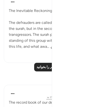
In the Shade of the Quran
۳۱ هفته پیش
·
ارجاع دادن
آیه ۷:۸۳-۸
The Inevitable Reckoning
The defrauders are called stinters in the first part of
the surah, but in the second, they are described as
transgressors. The surah proceeds to describe the
standing of this group with God, their situation in
this life, and what awa...
بیشتر ببین
۱۶۳
۰
۰
درس‌های بیشتر را بخوانید
بازتاب‌ها
Aaisha Shahany
۶ سال پیش
·
ارجاع دادن
آیه ۷:۸۳-۹، ۱۲:۳۶
The record book of our deeds is something from the