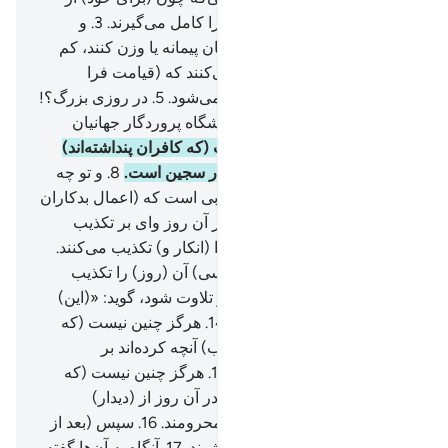
مردم پیمانه می‌کنند، حق خود را کامل می‌گیرند.
3
.
و
هنگامی‌که (می‌خواهند) برای آنان پیمانه یا وزن کنند، کم
می‌گذارند.
4
.
آیا آن‌ها گمان نمی‌کنند که (قیامت فرا
می‌رسد و از قبرها) برانگیخته می‌شود.
5
.
در روزی بزرگ؟!
6
.
(همان) روزی‌که مردم در پیشگاه پروردگار جهانیان
می‌ایستند.
7
.
هرگز چنین نیست (که کافران پنداشته‌اند)
حقا که نامۀ (اعمال) بدکاران در سجین است.
8
.
و تو چه
دانی که سجین چیست؟!
9
.
کتابی است که (اعمال بدکاران
در آن) نوشته شده است.
10
.
در آن روز وای بر تکذیب
کنندگان!
11
.
آنان که روز جزا را (انکار و) تکذیب می‌کنند.
12
.
و جز ستمکاران گنهکار (کسی) آن (روز) را تکذیب
نمی‌کنند.
13
.
چون آیات ما بر او تلاوت شود، گوید: «(این)
افسانه‌های گذشتگان است».
14
.
هرگز چنین نیست (که
آن‌ها گمان می‌کنند) بلکه (بسبب) آنچه کرده‌اند بر
دل‌هایشان زنگار بسته است.
15
.
هرگز چنین نیست (که
آن‌ها می‌پندارند) بی‌گمان آن‌ها در آن روز از (دیدار)
پروردگار‌شان یقیناً محجوب و محرومند.
16
.
سپس (بعد از
حساب) مسلماً وارد دوزخ می‌شوند.
17
.
آنگاه به آن‌ها گفته