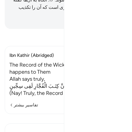
می‌شود: «این (آتش) همان جیزی است که آن را تکذیب
می‌کردید!».
Hussein Taji Kal Dari
-
تفسیر بخوانید
Ibn Kathir (Abridged)
The Record of the Wicked and some of what
happens to Them
Allah says truly,
إِنَّ كِتَـبَ الْفُجَّارِ لَفِى سِجِّينٍ
(Nay! Truly, the Record of the wi
…
ادامه مطلب
تفاسیر بیشتر
درس‌ها