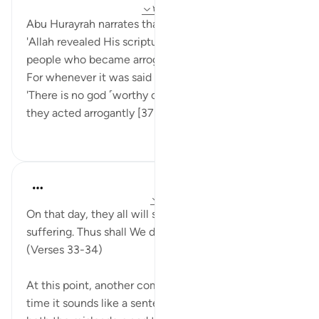
۸ سال پیش
·
ارجاع دادن
آیه ۲۶:۴۸، ۳۵:۳۷
Abu Hurayrah narrates that the Prophet (saws) said:
'Allah revealed His scripture, mentioning therein a
people who became arrogant:
For whenever it was said to them ˹in the world˺,
'There is no god ˹worthy of worship˺ except Allah,'
they acted arrogantly [37:...
بیشتر ببین
۱۵۳
۰
۲
In the Shade of the Quran
۳۲ هفته پیش
·
ارجاع دادن
آیه ۳۳:۳۷-۴۰
On that day, they all will share in the common
suffering. Thus shall We deal with all the guilty ones.
(Verses 33-34)
At this point, another comment is made, but this
time it sounds like a sentence announced before