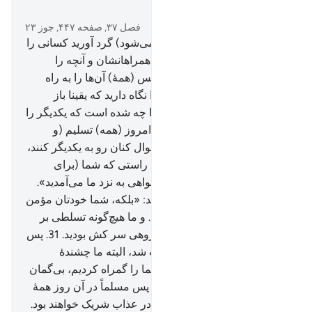
در متن بخوانید
فصل ۳۷, صفحه ۴۴۷, جوز ۲۳
22
.
(به فرشتگان فرمان داده می‌شود) گرد آورید کسانی را
که ستم کردند، و (همپایگان و) همراهانشان و آنچه را
می‌پرستیدند.
23
.
به جای الله، پس (همۀ) آن‌ها را به راه
دوزخ هدایت کنید.
24
.
و آن‌ها را نگاه دارید که یقینا باز
خواست خواهند شد.
25
.
شما را چه شده است که یکدیگر را
یاری نمی‌دهید؟!
26
.
بلکه آن‌ها امروز (همه) تسلیم (و
فرمانبردار) هستند.
27
.
آن‌ها سوال کنان رو به یکدیگر کنند،
28
.
(به سردمداران) گویند: «به راستی که شما (برای
گمراه کردن ما) از (راه) خیر خواهی به نزد ما می‌آمدید».
29
.
(سردمداران در پاسخ) گویند: «بلکه، شما خودتان مؤمن
نبودید (تقصیر ما چیست؟!)
30
.
و ما هیچ‌گونه تسلطی بر
شما نداشتیم، بلکه شما خود گروهی سر کش بودید.
31
.
پس
فرمان پروردگارمان بر ما ثابت شد، البته ما چشندۀ
(عذاب) خواهیم بود.
32
.
پس شما را گمراه کردیم، بی‌گمان
ما (نیز) خود گمراه بودیم».
33
.
پس مسلماً در آن روز همۀ
آن‌ها (= پیروان و سردمداران) در عذاب شریک خواهند بود.