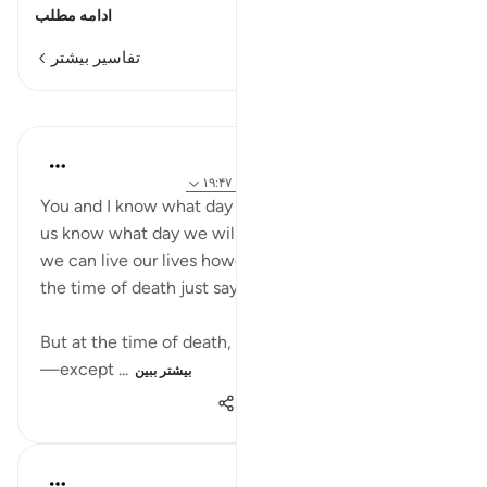
ادامه مطلب
تفاسیر بیشتر
درس‌ها
Yasmin Mogahed
۵ سال پیش
·
ارجاع دادن
آیه ۱۸:۳، ۳۵:۳۷، ۱۹:۴۷
You and I know what day we were born. But none of
us know what day we will die. And many of us think
we can live our lives however we want, and then at
the time of death just say la illaha illah Allah.
But at the time of death, the tongue cannot speak
—except ...
بیشتر ببین
۱٬۰۸۷
۷
۵۳
Prophetic Commentary