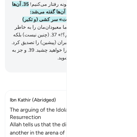
34
.
بی‌شک ما با مجرمان این گونه رفتار می‌کنیم!
35
.
آن‌ها
(در دنیا چنان) بودند که چون به آن‌ها گفته می‌شد:
«معبودی (به حق) جز الله نیست» سر کشی (و تکبر)
می‌کردند.
36
.
و می‌گفتند: «آیا ما معبودان‌مان را به خاطر
(سخن) شاعری دیوانه رها کنیم؟!»
37
.
(چنین نیست) بلکه
(پیامبر الله) حق را آورد، و پیامبران (پیشین) را تصدیق کرد.
38
.
مسلماً شما عذاب دردناک را خواهید چشید.
39
.
و جز به
آنچه می‌کردید، کیفر داده نمی‌شوید.
Hussein Taji Kal Dari
-
تفسیر بخوانید
Ibn Kathir (Abridged)
The arguing of the Idolators on the Day of
Resurrection
Allah tells us that the disbeliever will blame one
another in the arena of Resurrection, just a
…