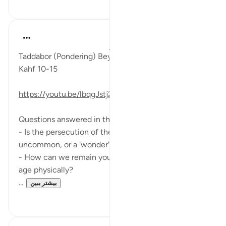
۰
۳
Fadel Soliman
۶ سال پیش
·
ارجاع دادن
آیه ۱۰:۱۸-۱۵
Taddabor (Pondering) Beyond Arabic for Surat al
Kahf 10-15
https://youtu.be/lbqgJstj2UI
Questions answered in this video:
- Is the persecution of the fellows of the cave
uncommon, or a 'wonder'?
- How can we remain young at heart, even as we
age physically?
...
بیشتر ببین
۰
۶