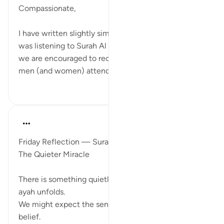
Compassionate,
I have written slightly similar before, but today as I
was listening to Surah Al Kahf it occurred to me that
we are encouraged to recite this Surah each Friday,
men (and women) attend Jummah and ...
بیشتر ببین
۳
۱۹
ekaterina myachina
۳ هفته پیش
·
ارجاع دادن
آیه ۱۲:۱۸-۱۳
Friday Reflection — Surah al-Kahf (18:12-13)
The Quieter Miracle
There is something quietly beautiful in the way this
ayah unfolds.
We might expect the sentence to end with their
belief.