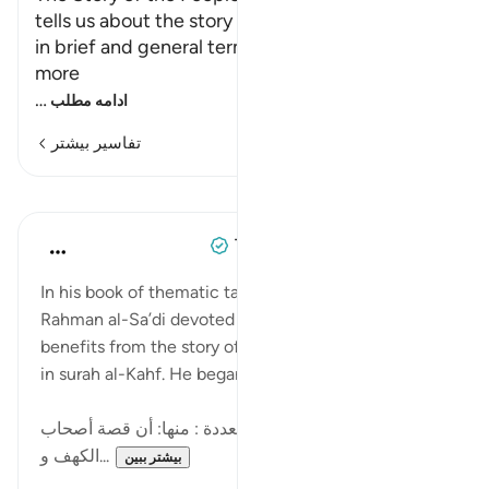
tells us about the story of the people of Al-Kahf
in brief and general terms, then Heexplains it in
more
…
ادامه مطلب
تفاسیر بیشتر
درس‌ها
Tulayhah Tafsir Translations
۵ سال پیش
·
ارجاع دادن
آیه ۹:۱۸-۲۶
In his book of thematic tafsir, sheikh ‘Abd al-
Rahman al-Sa’di devoted a section to listing of
benefits from the story of the Aṣḥaab al-Kahf found
in surah al-Kahf. He began this chapter by writing:
ففيها آيات بينات وفوائد متعددة : منها: أن قصة أصحاب
الكهف و...
بیشتر ببین