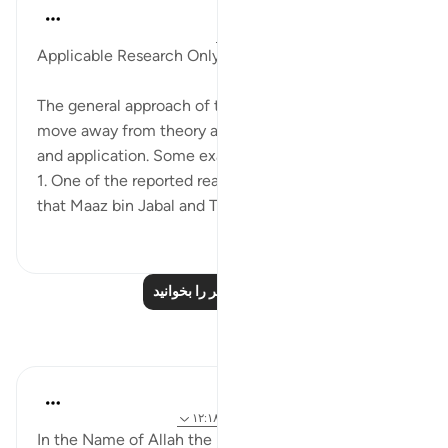
Salah Soltan
۸ سال پیش
·
ارجاع دادن
آیه ۱:۱۸-۱۱۰
Applicable Research Only
The general approach of the Quran and Sunnah is to
move away from theory and abstraction, to rooting
and application. Some examples of this are:
1. One of the reported reasons for the verse below is
that Maaz bin Jabal and Thaalaba b...
بیشتر ببین
۲
۹
درس‌های بیشتر را بخوانید
بازتاب‌ها
Razia Zahra
۴ سال پیش
·
ارجاع دادن
آیه ۲:۱۸، ۷:۱۸، ۱۲:۱۸
In the Name of Allah the Most Gracious, the Most