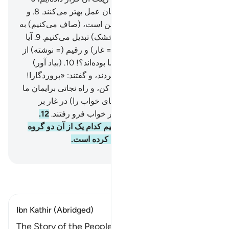
آن‌ها را بیازماییم که کدام یک‌شان عمل بهتر می‌کنند.
8
.
و
ما (سرانجام) آنچه که روی زمین است، (صاف می‌کنیم) به
خاکی هموار و بی‌گیاه (بیابانی خشک) تبدیل می‌کنیم.
9
.
آیا
گمان کردی که اصحاب کهف (= غار) و رقیم (= نوشته) از
جملۀ نشانه‌های شگفت انگیز ما بوده‌اند؟!
10
.
(بیاد آور)
آنگاه که آن جوانان به غار پناه بردند، و گفتند: «پروردگارا!
ما را از سوی خود رحمتی عطا کن، و راه نجاتی برایمان ما
فراهم ساز».
11
.
پس (ما پرده‌های خواب را) در غار بر
گوش‌هایشان زدیم، و سال‌ها در خواب فرو رفتند.
12
.
سپس آنان را بر انگیختیم تا بدانیم کدام یک از آن دو گروه
مدت ماندن خود را بهتر حساب کرده است.
Hussein Taji Kal Dari
-
تفسیر بخوانید
Ibn Kathir (Abridged)
The Story of the People of Al-Kahf Here Allah