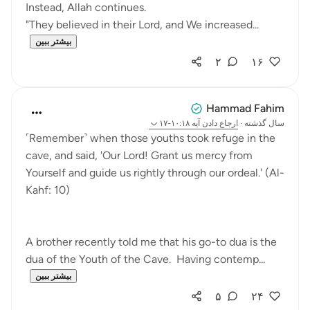
Instead, Allah continues.
"They believed in their Lord, and We increased...
بیشتر ببین
۲
۱۶
Hammad Fahim
سال گذشته
·
ارجاع دادن
آیه ۱۰:۱۸-۱۷
˹Remember˺ when those youths took refuge in the
cave, and said, 'Our Lord! Grant us mercy from
Yourself and guide us rightly through our ordeal.' (Al-
Kahf: 10)
A brother recently told me that his go-to dua is the
dua of the Youth of the Cave. Having contemp...
بیشتر ببین
۵
۲۴