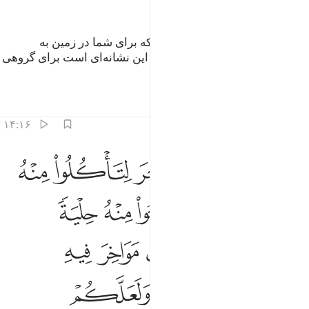
ﲨ
ﲩ
و (همچنین مسخر گرداند) آنچه را که برای شما در زمین به
رنگ‌های گوناگون آفرید، مسلماً در این نشانه‌ای است برای گروهی
که پند می‌پذیرند.
تفاسیر
درس ها
بازتاب ها
۱۴:۱۶
ﲪ
ﲫ
ﲬ
ﲭ
ﲮ
ﲯ
هو الذي سخر البحر لتاكلوا منه لحما طريا وتستخرجوا منه حلية تلبسون
َهُوَ ٱلَّذِى سَخَّرَ ٱلْبَحْرَ لِتَأْكُلُوا۟ مِنْهُ لَحْمًۭا طَرِيًّۭا وَتَسْتَخْرِجُوا۟ مِنْهُ حِلْيَةًۭ تَلْبَس
ﲰ
ﲱ
ﲲ
ﲳ
ﲴ
ﲵﲶ
ﲷ
ﲸ
ﲹ
ﲺ
ﲻ
ﲼ
ﲽ
ﲾ