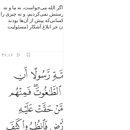
و کسانی‌که شرک ورزیدند گفتند: «اگر الله می‌خواست، نه ما و نه
پدران‌مان، غیر از او هیچ چیزی را پرستش نمی‌کردیم، و نه چیزی را
بدون فرمان او حرام می‌ساختیم» کسانی‌که پیش از آن‌ها بودند
(نیز) چنین کردند، پس آیا بر پیامبران جز ابلاغ آشکار (مسئولیت
دیگری) هست؟
تفاسیر
درس ها
بازتاب ها
۳۶:۱۶
ﱤ
ﱥ
ﱦ
ﱧ
ﱨ
ﱩ
ﱪ
لقد بعثنا في كل امة رسولا ان اعبدوا الله واجتنبوا الطاغوت فمنهم م
َلَقَدْ بَعَثْنَا فِى كُلِّ أُمَّةٍۢ رَّسُولًا أَنِ ٱعْبُدُوا۟ ٱللَّهَ وَٱجْتَنِبُ
ﱫ
ﱬ
ﱭ
ﱮﱯ
ﱰ
ﱱ
ﱲ
ﱳ
ﱴ
ﱵ
ﱶ
ﱷ
ﱸﱹ
ﱺ
ﱻ
ﱼ
ﱽ
ﱾ