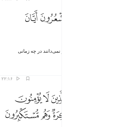
ﱺ
ﱻ
ﱼﱽ
ﱾ
موات غير احياء وما يشعرون ايان يبعثون ٢١
ﱿ
ﲀ
َمْوَٰتٌ غَيْرُ أَحْيَآءٍۢ ۖ وَمَا يَشْعُرُونَ أَيَّانَ يُبْعَثُونَ ٢١
ﲁ
ﲂ
(آن‌ها) مرد‌گانی هستند غیر زنده، و نمی‌دانند در چه زمانی
برانگیخته می‌شوند.
تفاسیر
درس ها
بازتاب ها
۲۲:۱۶
ﲃ
ﲄ
ﲅﲆ
ﲇ
ﲈ
ﲉ
لاهكم الاه واحد فالذين لا يومنون بالاخرة قلوبهم منكرة وهم مستكبرون ٢
ِلَـٰهُكُمْ إِلَـٰهٌۭ وَٰحِدٌۭ ۚ فَٱلَّذِينَ لَا يُؤْمِنُونَ بِٱلْـَٔاخِرَةِ قُلُوبُهُم مُّنكِرَةٌۭ وَ
ﲊ
ﲋ
ﲌ
ﲍ
ﲎ