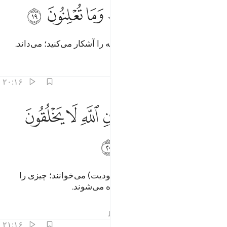
ﱨ
ﱩ
ﱪ
الله يعلم ما تسرون وما تعلنون ١٩
ﱫ
ﱬ
ﱭ
ﱮ
َٱللَّهُ يَعْلَمُ مَا تُسِرُّونَ وَمَا تُعْلِنُونَ ١٩
و الله آنچه را پنهان می‌دارید، و آنچه را آشکار می‌کنید؛ می‌داند.
تفاسیر
درس ها
بازتاب ها
۲۰:۱۶
ﱯ
ﱰ
ﱱ
ﱲ
ﱳ
ﱴ
الذين يدعون من دون الله لا يخلقون شييا وهم يخلقون ٢٠
ﱵ
َٱلَّذِينَ يَدْعُونَ مِن دُونِ ٱللَّهِ لَا يَخْلُقُونَ شَيْـًۭٔا وَهُمْ يُخْلَقُونَ ٢٠
ﱶ
ﱷ
ﱸ
ﱹ
و آن‌هایی را که به جای الله (به معبودیت) می‌خوانند؛ چیزی را
نمی‌آفرینند، و خودشان (نیز) آفریده می‌شوند.
تفاسیر
درس ها
بازتاب ها
قیراط
۲۱:۱۶