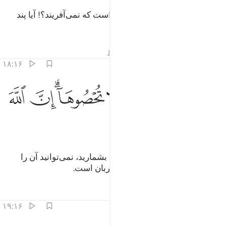
آیا کسی‌که می‌آفریند، مانند کسی است که نمی‌آفریند؟! آیا پند
نمی‌گیرید؟!
تفاسیر
درس ها
بازتاب ها
قیراط
۱۸:۱۶
ﱜ
ﱝ
ﱞ
ﱟ
ﱠ
ان تعدوا نعمة الله لا تحصوها ان الله لغفور رحيم ١٨
ﱡﱢ
ﱣ
ﱤ
َإِن تَعُدُّوا۟ نِعْمَةَ ٱللَّهِ لَا تُحْصُوهَآ ۗ إِنَّ ٱللَّهَ لَغَفُورٌۭ رَّحِيمٌۭ ١٨
ﱥ
ﱦ
ﱧ
و اگر (بخواهید) نعمت‌(های) الله را بشمارید، نمی‌توانید آن را
بشمارید، بی‌تردید الله آمرزندۀ مهربان است.
تفاسیر
درس ها
بازتاب ها
۱۹:۱۶