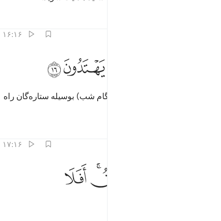
تفاسیر
درس ها
بازتاب ها
۱۶:۱۶
ﱍﱎ
علامات وبالنجم هم يهتدون ١٦
ﱏ
ﱐ
ﱑ
ﱒ
َعَلَـٰمَـٰتٍۢ ۚ وَبِٱلنَّجْمِ هُمْ يَهْتَدُونَ ١٦
و (نیز) نشانه‌ها (قرار داد) و (در هنگام شب) بوسیله ستاره‌گان راه
می‌یابند.
تفاسیر
درس ها
بازتاب ها
۱۷:۱۶
ﱓ
ﱔ
ﱕ
ﱖ
فمن يخلق كمن لا يخلق افلا تذكرون ١٧
ﱗﱘ
ﱙ
َفَمَن يَخْلُقُ كَمَن لَّا يَخْلُقُ ۗ أَفَلَا تَذَكَّرُونَ ١٧
ﱚ
ﱛ