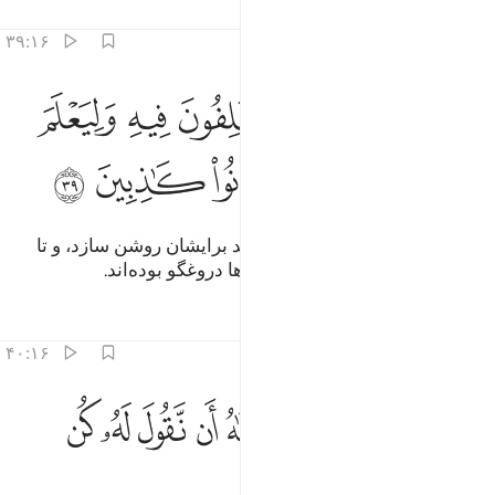
تفاسیر
درس ها
بازتاب ها
۳۹:۱۶
ﲧ
ﲨ
ﲩ
ﲪ
ﲫ
يبين لهم الذي يختلفون فيه وليعلم الذين كفروا انهم كانوا كاذبين ٣٩
ﲬ
ِيُبَيِّنَ لَهُمُ ٱلَّذِى يَخْتَلِفُونَ فِيهِ وَلِيَعْلَمَ ٱلَّذِينَ كَفَرُوٓا۟ أَنَّهُمْ كَانُوا۟ كَـٰذِبِينَ ٩
ﲭ
ﲮ
ﲯ
ﲰ
ﲱ
ﲲ
تا آنچه را که درآن اختلاف می‌کردند برایشان روشن سازد، و تا
کسانی‌که کافر شدند، بدانند که آن‌ها دروغگو بوده‌اند.
تفاسیر
درس ها
بازتاب ها
۴۰:۱۶
ﲳ
ﲴ
ﲵ
ﲶ
ﲷ
ﲸ
نما قولنا لشيء اذا اردناه ان نقول له كن فيكون ٤٠
ﲹ
ﲺ
ﲻ
ِنَّمَا قَوْلُنَا لِشَىْءٍ إِذَآ أَرَدْنَـٰهُ أَن نَّقُولَ لَهُۥ كُن فَيَكُونُ ٤٠
ﲼ
ﲽ