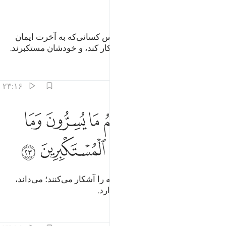
ﲏ
معبود شما، معبودی یگانه است، پس کسانی‌که به آخرت ایمان
نمی‌آورند، دل‌های شان (حق را) انکار کند، و خودشان مستکبرند.
تفاسیر
درس ها
بازتاب ها
۲۳:۱۶
ﲐ
ﲑ
ﲒ
ﲓ
ﲔ
ﲕ
ﲖ
ﲗ
ا جرم ان الله يعلم ما يسرون وما يعلنون انه لا يحب المستكبرين ٢٣
َا جَرَمَ أَنَّ ٱللَّهَ يَعْلَمُ مَا يُسِرُّونَ وَمَا يُعْلِنُونَ ۚ إِنَّهُۥ لَا يُحِبُّ ٱ
ﲘﲙ
ﲚ
ﲛ
ﲜ
ﲝ
ﲞ
قطعاً آنچه را پنهان می‌دارند، و آنچه را آشکار می‌کنند؛ می‌داند،
بی‌گمان او مستکبران را دوست ندارد.
تفاسیر
درس ها
بازتاب ها