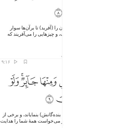
ﱗ
ﱘ
ﱙ
ﱚ
ﱛ
و (همچنین) اسبان و استران و خران را (آفرید) تا برآن‌ها سوار
شوید، و (نیز برای شما) زینت است، و چیزهایی را می‌آفریند که
نمی‌دانید.
تفاسیر
درس ها
بازتاب ها
حدیث
۹:۱۶
ﱜ
ﱝ
ﱞ
ﱟ
ﱠ
على الله قصد السبيل ومنها جاير ولو شاء لهداكم اجمعين ٩
ﱡﱢ
ﱣ
َعَلَى ٱللَّهِ قَصْدُ ٱلسَّبِيلِ وَمِنْهَا جَآئِرٌۭ ۚ وَلَوْ شَآءَ لَهَدَىٰكُمْ أَجْمَعِينَ ٩
ﱤ
ﱥ
ﱦ
ﱧ
و بر الله است که راه راست را (به بنده‌گانش) بنمایاند، و برخی از
آن راه‌ها بیراهه (و کج) است، و اگر می‌خواست همۀ شما را هدایت
می‌کرد.