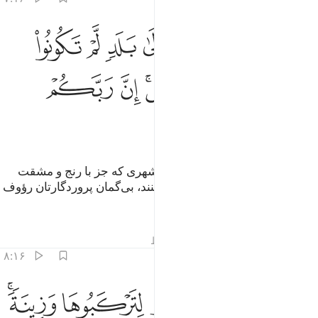
ﱁ
ﱂ
ﱃ
ﱄ
ﱅ
ﱆ
تحمل اثقالكم الى بلد لم تكونوا بالغيه الا بشق الانفس ان ربكم لرءوف 
َتَحْمِلُ أَثْقَالَكُمْ إِلَىٰ بَلَدٍۢ لَّمْ تَكُونُوا۟ بَـٰلِغِيهِ إِلَّا بِشِقِّ ٱلْأَنفُسِ ۚ إِنَّ رَ
ﱇ
ﱈ
ﱉ
ﱊﱋ
ﱌ
ﱍ
ﱎ
ﱏ
ﱐ
و (آن‌ها) بارهای سنگین شما را به شهری که جز با رنج و مشقت
زیاد، به آن نمی‌رسیدید، حمل می‌کنند، بی‌گمان پروردگارتان رؤوف
مهربان است.
تفاسیر
درس ها
بازتاب ها
قیراط
۸:۱۶
ﱑ
ﱒ
ﱓ
ﱔ
الخيل والبغال والحمير لتركبوها وزينة ويخلق ما لا تعلمون ٨
ﱕﱖ
َٱلْخَيْلَ وَٱلْبِغَالَ وَٱلْحَمِيرَ لِتَرْكَبُوهَا وَزِينَةًۭ ۚ وَيَخْلُقُ مَا لَا تَعْلَمُونَ ٨