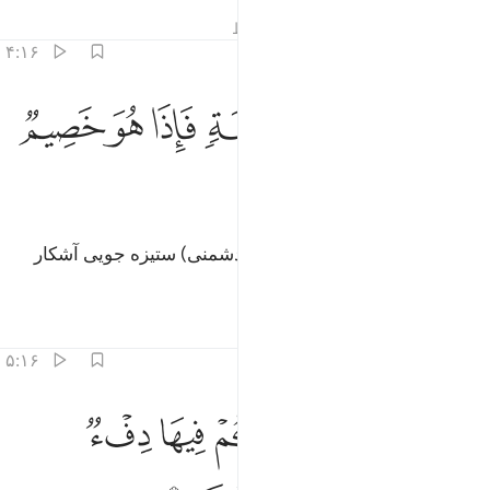
تفاسیر
درس ها
بازتاب ها
قیراط
۴:۱۶
ﲟ
ﲠ
ﲡ
ﲢ
لق الانسان من نطفة فاذا هو خصيم مبين ٤
ﲣ
ﲤ
ﲥ
َلَقَ ٱلْإِنسَـٰنَ مِن نُّطْفَةٍۢ فَإِذَا هُوَ خَصِيمٌۭ مُّبِينٌۭ ٤
ﲦ
ﲧ
انسان را از نطفه آفرید، آنگاه او (دشمنی) ستیزه جویی آشکار
شده است.
تفاسیر
درس ها
بازتاب ها
۵:۱۶
ﲨ
ﲩﲪ
ﲫ
ﲬ
الانعام خلقها لكم فيها دفء ومنافع ومنها تاكلون ٥
ﲭ
َٱلْأَنْعَـٰمَ خَلَقَهَا ۗ لَكُمْ فِيهَا دِفْءٌۭ وَمَنَـٰفِعُ وَمِنْهَا تَأْكُلُونَ ٥