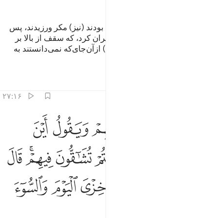
به راستی کسانی‌که پیش از ایشان بودند (نیز) مکر ورزیدند، پس
الله بنیاد شان را از اساس و پایه ویران کرد، که سقف از بالا بر
سرشان فرو ریخت، و عذاب (الهی) ازآن‌جای‌که نمی‌دانستند به
سراغ‌شان آمد.
تفاسیر
درس ها
بازتاب ها
۲۷:۱۶
ﱁ
ﱂ
ﱃ
ﱄ
ﱅ
ﱆ
م يوم القيامة يخزيهم ويقول اين شركايي الذين كنتم تشاقون فيهم قال ال
ُمَّ يَوْمَ ٱلْقِيَـٰمَةِ يُخْزِيهِمْ وَيَقُولُ أَيْنَ شُرَكَآءِىَ ٱلَّذِينَ كُنتُمْ
ﱇ
ﱈ
ﱉ
ﱊ
ﱋﱌ
ﱍ
ﱎ
ﱏ
ﱐ
ﱑ
ﱒ
ﱓ
ﱔ
ﱕ
ﱖ
ﱗ