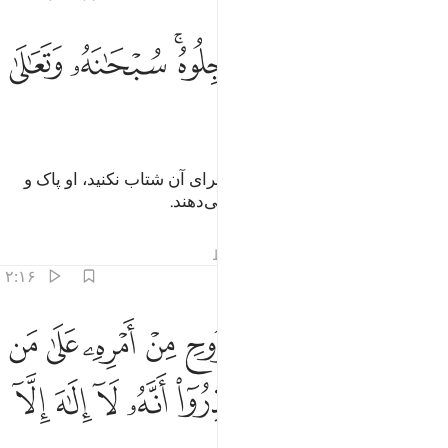
ﱸ
ﱹ
ﱺ
ﱻ
ﱼﱽ
تى امر الله فلا تستعجلوه سبحانه وتعالى عما يشركون ١
ﱾ
ﱿ
َتَىٰٓ أَمْرُ ٱللَّهِ فَلَا تَسْتَعْجِلُوهُ ۚ سُبْحَـٰنَهُۥ وَتَعَـٰلَىٰ عَمَّا يُشْرِكُونَ ١
ﲀ
ﲁ
ﲂ
فرمان الله فرا رسیده است، پس برای آن شتاب نکنید، او پاک و
برتر است از آنچه شریک او قرار می‌دهند.
تفاسیر
درس ها
بازتاب ها
قیراط
۲:۱۶
ﲃ
ﲄ
ﲅ
ﲆ
ﲇ
ﲈ
ﲉ
نزل الملايكة بالروح من امره على من يشاء من عباده ان انذروا انه لا الاه 
ُنَزِّلُ ٱلْمَلَـٰٓئِكَةَ بِٱلرُّوحِ مِنْ أَمْرِهِۦ عَلَىٰ مَن يَشَآءُ مِنْ عِبَادِهِۦٓ أَنْ أَنذِرُوٓا۟ أَنّ
ﲊ
ﲋ
ﲌ
ﲍ
ﲎ
ﲏ
ﲐ
ﲑ
ﲒ