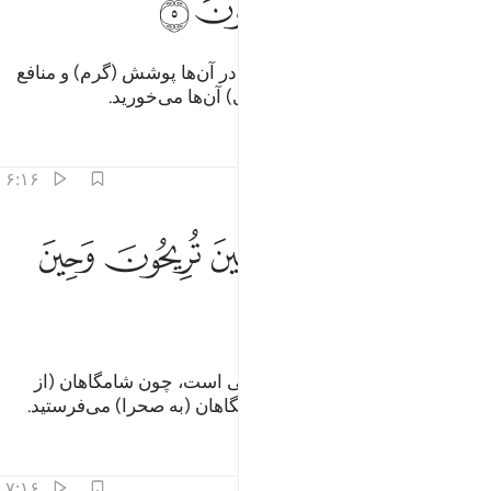
ﲮ
ﲯ
ﲰ
ﲱ
و چهارپایان را برای شما آفرید، که در آن‌ها پوشش (گرم) و منافع
(دیگری) است، و از (گوشت، برخی) آن‌ها می‌خورید.
تفاسیر
درس ها
بازتاب ها
۶:۱۶
ﲲ
ﲳ
ﲴ
ﲵ
لكم فيها جمال حين تريحون وحين تسرحون ٦
ﲶ
ﲷ
َلَكُمْ فِيهَا جَمَالٌ حِينَ تُرِيحُونَ وَحِينَ تَسْرَحُونَ ٦
ﲸ
ﲹ
و در آن‌ها برای شما (زینت و) زیبائی است، چون شامگاهان (از
صحرا) باز می‌گردانید، و چون صبحگاهان (به صحرا) می‌فرستید.
تفاسیر
درس ها
بازتاب ها
۷:۱۶