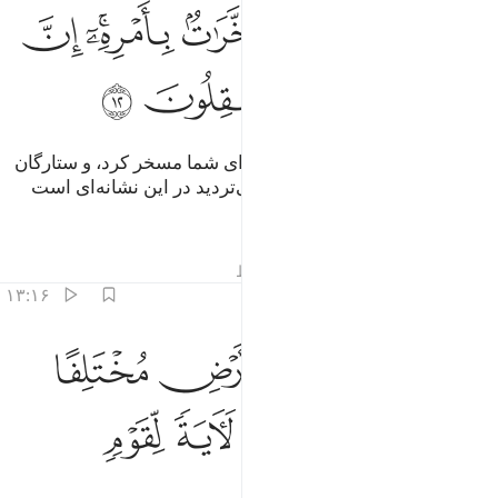
ﲎﲏ
ﲐ
ﲑ
ﲒﲓ
ﲔ
ﲕ
ﲖ
ﲗ
ﲘ
ﲙ
ﲚ
و شب و روز و خورشید و ماه را برای شما مسخر کرد، و ستارگان
(نیز) به فرمان او مسخر هستند، بی‌تردید در این نشانه‌ای است
برای گروهی که خرد می‌ورزند.
تفاسیر
درس ها
بازتاب ها
قیراط
۱۳:۱۶
ﲛ
ﲜ
ﲝ
ﲞ
ﲟ
ﲠ
ما ذرا لكم في الارض مختلفا الوانه ان في ذالك لاية لقوم يذكرون ١٣
َمَا ذَرَأَ لَكُمْ فِى ٱلْأَرْضِ مُخْتَلِفًا أَلْوَٰنُهُۥٓ ۗ إِنَّ فِى ذَٰلِكَ لَـَٔايَةًۭ لِّقَوْمٍۢ يَذّ
ﲡﲢ
ﲣ
ﲤ
ﲥ
ﲦ
ﲧ