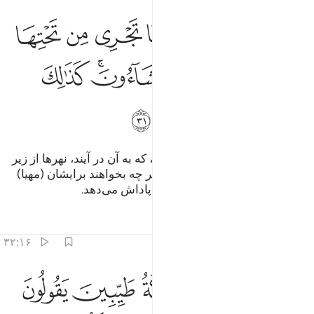
ﲓ
ﲔ
ﲕ
ﲖ
ﲗ
ﲘ
نات عدن يدخلونها تجري من تحتها الانهار لهم فيها ما يشاءون كذالك يجزي
َنَّـٰتُ عَدْنٍۢ يَدْخُلُونَهَا تَجْرِى مِن تَحْتِهَا ٱلْأَنْهَـٰرُ ۖ لَهُمْ فِيهَا مَا 
ﲙﲚ
ﲛ
ﲜ
ﲝ
ﲞﲟ
ﲠ
ﲡ
ﲢ
ﲣ
ﲤ
باغ‌هایی (از بهشت) جاویدان است، که به آن در آیند، نهرها از زیر
(درختان) آن جاری است، در آنجا هر چه بخواهند برایشان (مهیا)
است، این گونه الله پرهیزگاران را پاداش می‌دهد.
تفاسیر
درس ها
بازتاب ها
۳۲:۱۶
ﲥ
ﲦ
ﲧ
ﲨ
ﲩ
لذين تتوفاهم الملايكة طيبين يقولون سلام عليكم ادخلوا الجنة بما كنتم ت
لَّذِينَ تَتَوَفَّىٰهُمُ ٱلْمَلَـٰٓئِكَةُ طَيِّبِينَ ۙ يَقُولُونَ سَلَـٰمٌ عَلَيْكُمُ ٱدْخُلُوا۟ ٱلْجَنَّةَ بِ