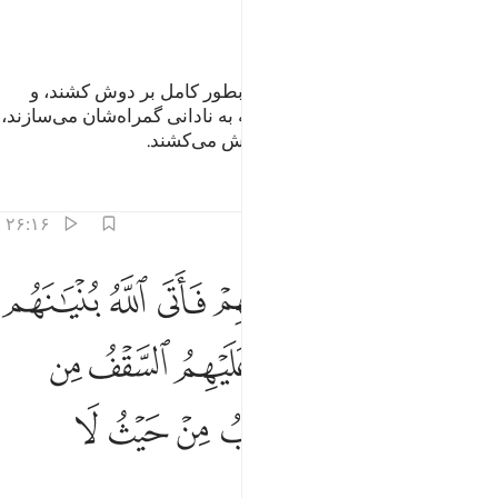
ﲷ
ﲸ
ﲹ
تا در روز قیامت بار گناهان خود را بطور کامل بر دوش کشند، و
(نیز) بخشی از گناهان کسانی را که به نادانی گمراه‌شان می‌سازند،
آگاه باشید، چه بد است آنچه بر دوش می‌کشند.
تفاسیر
درس ها
بازتاب ها
۲۶:۱۶
ﲺ
ﲻ
ﲼ
ﲽ
ﲾ
ﲿ
ﳀ
ﳁ
د مكر الذين من قبلهم فاتى الله بنيانهم من القواعد فخر عليهم السق
َدْ مَكَرَ ٱلَّذِينَ مِن قَبْلِهِمْ فَأَتَى ٱللَّهُ بُنْيَـٰنَهُم مِّنَ ٱلْقَوَاعِدِ فَخَرَّ عَلَيْهِمُ ٱ
ﳂ
ﳃ
ﳄ
ﳅ
ﳆ
ﳇ
ﳈ
ﳉ
ﳊ
ﳋ
ﳌ
ﳍ
ﳎ
ﳏ