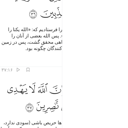
ﱿ
ﲀ
ﲁ
ﲂ
یقیناً ما در (میان) هر امت پیامبری را فرستادیم که: «الله یکتا را
بپرستید، و از طاغوت اجتناب کنید». پس الله بعضی از آنان را
هدایت کرد و بر بعضی از آنان گمراهی محقق گشت، پس در زمین
بگردید، آنگاه بنگرید عاقبت تکذیب‌کنندگان چگونه بود.
تفاسیر
درس ها
بازتاب ها
۳۷:۱۶
ﲃ
ﲄ
ﲅ
ﲆ
ﲇ
ﲈ
ﲉ
ﲊ
ن تحرص على هداهم فان الله لا يهدي من يضل وما لهم من ناصرين ٣٧
ِن تَحْرِصْ عَلَىٰ هُدَىٰهُمْ فَإِنَّ ٱللَّهَ لَا يَهْدِى مَن يُضِلُّ ۖ وَمَا لَهُم مِّن نَّـٰصِرِينَ ٣٧
ﲋ
ﲌﲍ
ﲎ
ﲏ
ﲐ
ﲑ
ﲒ
(ای پیامبر!) هر اندازه بر هدایت آن‌ها حریص باشی (سودی ندارد،