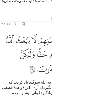
زیرا که) الله کسی را که گمراه کرده است، هدایت نمی‌کند، و آن‌ها
یاورانی ندارند.
تفاسیر
درس ها
بازتاب ها
قیراط
۳۸:۱۶
ﲓ
ﲔ
ﲕ
ﲖ
ﲗ
ﲘ
ﲙ
اقسموا بالله جهد ايمانهم لا يبعث الله من يموت بلى وعدا عليه حقا ولاكن
َأَقْسَمُوا۟ بِٱللَّهِ جَهْدَ أَيْمَـٰنِهِمْ ۙ لَا يَبْعَثُ ٱللَّهُ مَن يَمُوتُ ۚ بَلَىٰ وَعْدًا عَلَيْه
ﲚ
ﲛﲜ
ﲝ
ﲞ
ﲟ
ﲠ
ﲡ
ﲢ
ﲣ
ﲤ
ﲥ
ﲦ
و آن‌ها با شدید‌ترین سوگند‌‌‌‌‌‌‌هایشان به الله سوگند یاد کردند که:
«الله کسی را که می‌میرد، بر نمی‌انگیزد!» آری (این) وعدۀ قطعی
بر اوست (که همۀ مردگان را بر می‌انگیزد) ولی بیشتر مردم
نمی‌دانند.