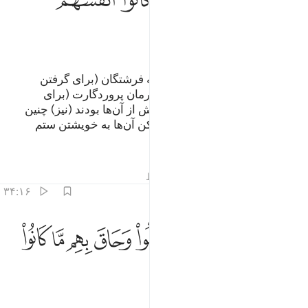
ﳉ
ﳊ
آیا (کافران) جز این انتظار دارند که فرشتگان (برای گرفتن
جان‌شان) به سراغ آن‌ها بیایند، یا فرمان پروردگارت (برای
عذاب‌شان) فرا رسد، کسانی‌که پیش از آن‌ها بودند (نیز) چنین
کردند، و الله به آن‌ها ستم نکرد، لیکن آن‌ها به خویشتن ستم
می‌کردند.
تفاسیر
درس ها
بازتاب ها
قیراط
۳۴:۱۶
ﳋ
ﳌ
ﳍ
ﳎ
ﳏ
ﳐ
اصابهم سييات ما عملوا وحاق بهم ما كانوا به يستهزيون ٣٤
ﳑ
ﳒ
َأَصَابَهُمْ سَيِّـَٔاتُ مَا عَمِلُوا۟ وَحَاقَ بِهِم مَّا كَانُوا۟ بِهِۦ يَسْتَهْزِءُونَ ٣٤
ﳓ
ﳔ
ﳕ