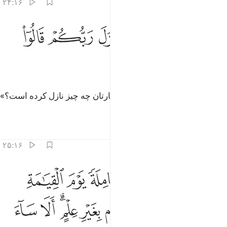
۲۴:۱۶
ﲟ
ﲠ
ﲡ
ﲢ
ﲣ
اذا قيل لهم ماذا انزل ربكم قالوا اساطير الاولين ٢٤
ﲤ
ﲥ
َإِذَا قِيلَ لَهُم مَّاذَآ أَنزَلَ رَبُّكُمْ ۙ قَالُوٓا۟ أَسَـٰطِيرُ ٱلْأَوَّلِينَ 
ﲦ
ﲧ
ﲨ
و چون به آن‌ها گفته شود: «پروردگارتان چه چیز نازل کرده است؟»
گویند: «افسانه‌های پیشینیان».
تفاسیر
درس ها
بازتاب ها
۲۵:۱۶
ﲩ
ﲪ
ﲫ
ﲬ
ﲭ
يحملوا اوزارهم كاملة يوم القيامة ومن اوزار الذين يضلونهم بغير علم الا
ِيَحْمِلُوٓا۟ أَوْزَارَهُمْ كَامِلَةًۭ يَوْمَ ٱلْقِيَـٰمَةِ ۙ وَمِنْ أَوْزَارِ ٱلَّذِينَ يُضِلُّونَهُم بِغَيْرِ عِلْمٍ ۗ 
ﲮ
ﲯ
ﲰ
ﲱ
ﲲ
ﲳﲴ
ﲵ
ﲶ