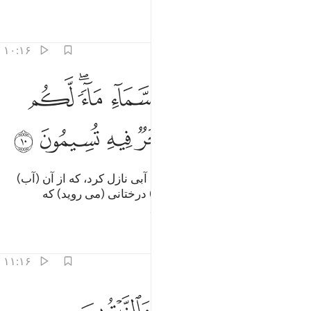
تفاسیر
درس ها
بازتاب ها
۱۰:۱۶
ﱨ
ﱩ
ﱪ
ﱫ
ﱬ
ﱭﱮ
ﱯ
و الذي انزل من السماء ماء لكم منه شراب ومنه شجر فيه تسيمون ١٠
ُوَ ٱلَّذِىٓ أَنزَلَ مِنَ ٱلسَّمَآءِ مَآءًۭ ۖ لَّكُم مِّنْهُ شَرَابٌۭ وَمِنْهُ شَجَرٌۭ فِيه
ﱰ
ﱱ
ﱲ
ﱳ
ﱴ
ﱵ
ﱶ
او کسی است که از آسمان برایتان آبی نازل کرد، که از آن (آب)
آشامیدنی است، و از آن (گیاهان و) درختانی (می روید) که
(حیوانات خود را) در آن می‌چرانید.
تفاسیر
درس ها
بازتاب ها
۱۱:۱۶
ﱷ
ﱸ
ﱹ
ﱺ
ﱻ
نبت لكم به الزرع والزيتون والنخيل والاعناب ومن كل الثمرات ان في ذال
ُنۢبِتُ لَكُم بِهِ ٱلزَّرْعَ وَٱلزَّيْتُونَ وَٱلنَّخِيلَ وَٱلْأَعْنَـٰبَ وَمِن كُلِّ ٱلثَّمَرَٰتِ ۗ إ