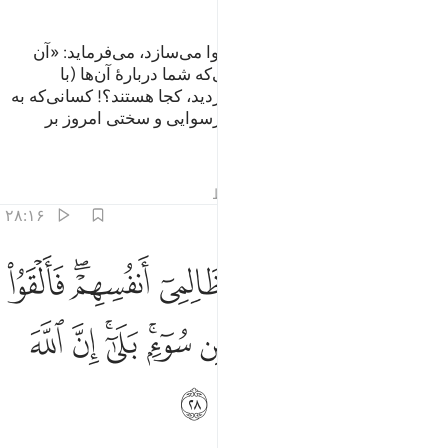
آنگاه روز قیامت (الله) آن‌ها را رسوا می‌سازد، می‌فرماید: «آن
شریکان (دروغین) من، (آن) کسانی‌که شما دربارۀ آن‌ها (با
پیامبران) دشمنی (و مجادله) می‌کردید، کجا هستند؟! کسانی‌که به
آن‌ها علم داده شده گویند: «همانا رسوایی و سختی امروز بر
کافران است».
تفاسیر
درس ها
بازتاب ها
قیراط
۲۸:۱۶
ﱘ
ﱙ
ﱚ
ﱛ
ﱜﱝ
ﱞ
لذين تتوفاهم الملايكة ظالمي انفسهم فالقوا السلم ما كنا نعمل من سوء ب
لَّذِينَ تَتَوَفَّىٰهُمُ ٱلْمَلَـٰٓئِكَةُ ظَالِمِىٓ أَنفُسِهِمْ ۖ فَأَلْقَوُا۟ ٱلسَّلَمَ مَا كُنَّا نَعْ
ﱟ
ﱠ
ﱡ
ﱢ
ﱣ
ﱤﱥ
ﱦﱧ
ﱨ
ﱩ
ﱪ
ﱫ
ﱬ
ﱭ
ﱮ