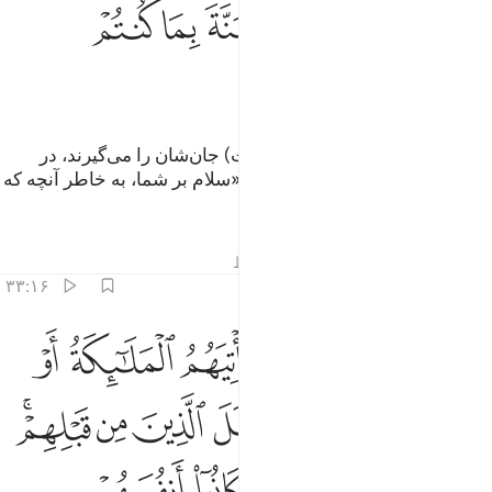
ﲪ
ﲫ
ﲬ
ﲭ
ﲮ
ﲯ
ﲰ
ﲱ
(همان) کسانی‌که فرشتگان (رحمت) جان‌شان را می‌گیرند، در
حالی‌که پاکند، (به آن‌ها) می‌گویند: «سلام بر شما، به خاطر آنچه که
می‌کردید به بهشت وارد شوید».
تفاسیر
درس ها
بازتاب ها
قیراط
۳۳:۱۶
ﲲ
ﲳ
ﲴ
ﲵ
ﲶ
ﲷ
ﲸ
ل ينظرون الا ان تاتيهم الملايكة او ياتي امر ربك كذالك فعل الذين من ق
َلْ يَنظُرُونَ إِلَّآ أَن تَأْتِيَهُمُ ٱلْمَلَـٰٓئِكَةُ أَوْ يَأْتِىَ أَمْرُ رَبِّكَ ۚ كَذَٰلِكَ فَعَلَ ٱلَّذ
ﲹ
ﲺ
ﲻﲼ
ﲽ
ﲾ
ﲿ
ﳀ
ﳁﳂ
ﳃ
ﳄ
ﳅ
ﳆ
ﳇ
ﳈ