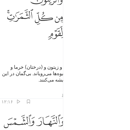
ﱼ
ﱽ
ﱾ
ﱿ
ﲀﲁ
ﲂ
ﲃ
ﲄ
ﲅ
ﲆ
ﲇ
ﲈ
(الله) با آن (آب) برای شما زراعت و زیتون و (درختان) خرما و
تاکستان‌های انگور، و از همه نوع میوه‌ها می‌رویاند. بی‌گمان در این
نشانه‌ای است برای گروهی که اندیشه می‌کنند.
تفاسیر
درس ها
بازتاب ها
قیراط
۱۲:۱۶
ﲉ
ﲊ
ﲋ
ﲌ
ﲍ
سخر لكم الليل والنهار والشمس والقمر والنجوم مسخرات بامره ان في ذ
َسَخَّرَ لَكُمُ ٱلَّيْلَ وَٱلنَّهَارَ وَٱلشَّمْسَ وَٱلْقَمَرَ ۖ وَٱلنُّجُومُ مُسَخَّرَٰتٌۢ بِأَمْرِ