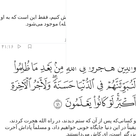
فرمان ما به هر چیزکه چون اراده‌اش کنیم، فقط این است که به او
گوییم: «موجود باش» پس (بلا فاصله) موجود می‌شود.
تفاسیر
درس ها
بازتاب ها
قیراط
۴۱:۱۶
ﲾ
ﲿ
ﳀ
ﳁ
ﳂ
ﳃ
ﳄ
ﳅ
الذين هاجروا في الله من بعد ما ظلموا لنبوينهم في الدنيا حسنة ولاجر الا
َٱلَّذِينَ هَاجَرُوا۟ فِى ٱللَّهِ مِنۢ بَعْدِ مَا ظُلِمُوا۟ لَنُبَوِّئَنَّهُمْ فِى ٱلدُّنْيَا حَسَنَة
ﳆ
ﳇ
ﳈ
ﳉﳊ
ﳋ
ﳌ
ﳍﳎ
ﳏ
ﳐ
ﳑ
ﳒ
و کسانی‌که پس از آن که ستم دیدند، در راه الله هجرت کردند،
یقیناً در این دنیا جایگاه خوبی خواهیم داد، و مسلماً پاداش آخرت
بزرگتر است، ای کاش می‌دانستند.