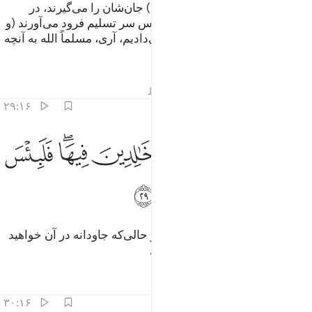
(همان) کسانی‌که فرشتگان (عذاب) جان‌شان را می‌گیرند، در
حالی‌که به خود ستم کرده بودند، پس سر تسلیم فرود می‌آورند (و
گویند:) ما هیچ (کارِ) بدی انجام نمی‌دادیم، آری، مسلماً الله به آنچه
انجام می‌دادید؛ داناست.
تفاسیر
درس ها
بازتاب ها
قیراط
۲۹:۱۶
ﱯ
ﱰ
ﱱ
ﱲ
ادخلوا ابواب جهنم خالدين فيها فلبيس مثوى المتكبرين ٢٩
ﱳﱴ
ﱵ
َٱدْخُلُوٓا۟ أَبْوَٰبَ جَهَنَّمَ خَـٰلِدِينَ فِيهَا ۖ فَلَبِئْسَ مَثْوَى ٱلْمُتَكَبِّرِينَ 
ﱶ
ﱷ
ﱸ
پس از در‌های جهنم داخل شوید در حالی‌که جاودانه در آن خواهید
بود، چه بد است جایگاه مستکبران.
تفاسیر
درس ها
بازتاب ها
۳۰:۱۶