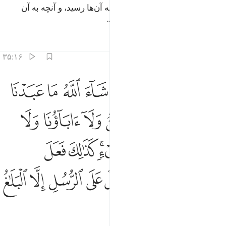
پس بدی‌های آنچه را که می‌کردند به آن‌ها رسید، و آنچه به آن
مسخره می‌کردند، برآنان فرود آمد.
تفاسیر
درس ها
بازتاب ها
۳۵:۱۶
ﱁ
ﱂ
ﱃ
ﱄ
ﱅ
ﱆ
ﱇ
ﱈ
قال الذين اشركوا لو شاء الله ما عبدنا من دونه من شيء نحن ولا اباونا
َقَالَ ٱلَّذِينَ أَشْرَكُوا۟ لَوْ شَآءَ ٱللَّهُ مَا عَبَدْنَا مِن دُونِهِۦ مِن شَىْءٍۢ 
ﱉ
ﱊ
ﱋ
ﱌ
ﱍ
ﱎ
ﱏ
ﱐ
ﱑ
ﱒ
ﱓ
ﱔ
ﱕﱖ
ﱗ
ﱘ
ﱙ
ﱚ
ﱛﱜ
ﱝ
ﱞ
ﱟ
ﱠ
ﱡ
ﱢ
ﱣ