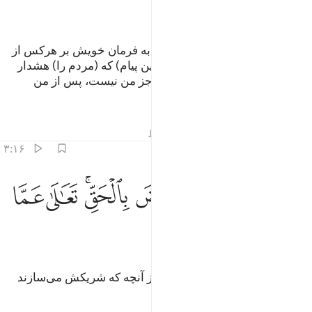
ﲓ
ﲔ
ﲕ
(الله) فرشتگان را با روح (= وحی) به فرمان خویش بر هرکس از
بندگانش بخواهد نازل می‌کند، (با این پیام) که (مردم را) هشدار
دهید، (و بگویید:) معبودی (به حق) جز من نیست، پس از من
بترسید.
تفاسیر
درس ها
بازتاب ها
قیراط
۳:۱۶
ﲖ
ﲗ
ﲘ
لق السماوات والارض بالحق تعالى عما يشركون ٣
ﲙﲚ
ﲛ
ﲜ
َلَقَ ٱلسَّمَـٰوَٰتِ وَٱلْأَرْضَ بِٱلْحَقِّ ۚ تَعَـٰلَىٰ عَمَّا يُشْرِكُونَ ٣
ﲝ
ﲞ
آسمان‌ها و زمین را به حق آفرید، از آنچه که شریکش می‌سازند
برتر است.