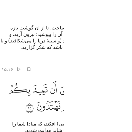
ﲿ
ﳀ
و او کسی است که دریا را مسخر ساخت، تا از آن گوشت تازه
بخورید، و زینتی (مانند مروارید) که آن را بپوشید؛ بیرون آرید، و
کشتی‌ها را می‌بینی که در آن روانند (و سینۀ دریا را می‌شکافند) و تا
از فضل او (= الله) روزی بجویید، و باشد که شکر‌‌ گزارید.
تفاسیر
درس ها
بازتاب ها
۱۵:۱۶
ﱁ
ﱂ
ﱃ
ﱄ
ﱅ
ﱆ
القى في الارض رواسي ان تميد بكم وانهارا وسبلا لعلكم تهتدون ١٥
ﱇ
َأَلْقَىٰ فِى ٱلْأَرْضِ رَوَٰسِىَ أَن تَمِيدَ بِكُمْ وَأَنْهَـٰرًۭا وَسُبُلًۭا لَّعَلَّكُمْ تَهْتَدُونَ
ﱈ
ﱉ
ﱊ
ﱋ
ﱌ
و در زمین کوه‌های استوار (و محکمی) افکند، که مبادا شما را
بلرزاند، و نهرها و راه‌ها (پدید آورد) شاید هدایت شوید.