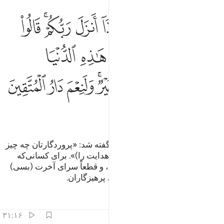
ﱹ ﱺ
ﱻ
ﱼ
ﱽ
ﱾ
ﱿﲀ
ﲁ
 وقيل للذين اتقوا ماذا انزل ربكم قالوا خيرا للذين احسنوا في هاذه الدني
 وَقِيلَ لِلَّذِينَ ٱتَّقَوْا۟ مَاذَآ أَنزَلَ رَبُّكُمْ ۚ قَالُوا۟ خَيْرًۭا ۗ ل
ﲂﲃ
ﲄ
ﲅ
ﲆ
ﲇ
ﲈ
ﲉﲊ
ﲋ
ﲌ
ﲍﲎ
ﲏ
ﲐ
ﲑ
ﲒ
و به کسانی‌که پرهیزگاری نمودند، گفته شد: «پروردگارتان چه چیز
نازل کرده است؟» گویند: «خیر (و هدایت را)». برای کسانی‌که
نیکی کردند، در این دنیا نیکی است، و قطعاً سرای آخرت (بسی)
بهتر است، و چه خوب است سرای پرهیزگاران.
تفاسیر
درس ها
بازتاب ها
۳۱:۱۶