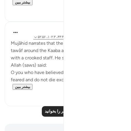
بیشتر ببین
۰
۸
Prophetic Commentary
۸ سال پیش
·
ارجاع دادن
آیه ۶۲:۳۷-۶۶، ۴۳:۴۴، ۱۰۲:۳، ۵۲:۵۶
Mujâhid narrates that the people were performing
tawâf around the Kaaba as Ibn ‘Abbâs was sitting
with a crooked staff. He said: 'The Messenger of
Allah (saws) said:
O you who have believed, fear Allah as He should be
feared and do not die except as Muslims [...
بیشتر ببین
۰
۲
درس‌های بیشتر را بخوانید