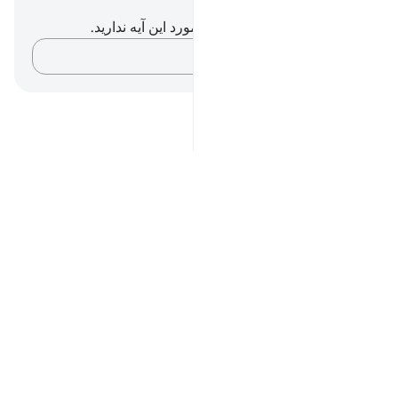
یادداشت‌ها و تأملات
شما هیچ یادداشت و تأملی در مورد این آیه ندارید.
افکارتان را ثبت کنید…
Notes
placeholders
close