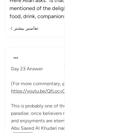
Here Allah asks: `Is that which He has
mentioned of the delights of Paradise with its
food, drink, companions and
…
ادامه مطلب
تفاسیر بیشتر
درس‌ها
Mohannad Hakeem
۵ سال پیش
·
ارجاع دادن
آیه ۵۸:۳۷-۶۲
Day 23 Answer
(For more commentary, please check the video:
https://youtu.be/QfLocv0sPnI
)
This is probably one of the best moments in
paradise: once believers realize that such pleasures
and enjoyments are eternal!
Abu Saeed Al Khudari narrated that the mes...