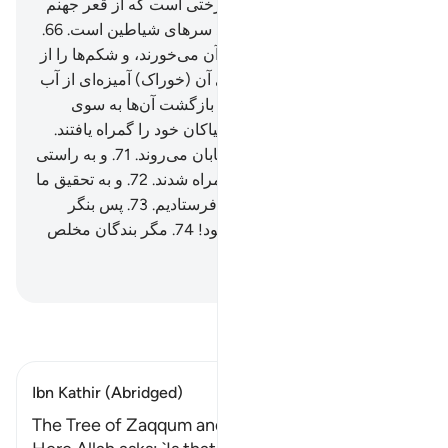
قرار دادیم.
64
.
به راستی آن درختی است که از قعر جهنم
می‌روید.
65
.
شکوفه‌اش همانند سر‌های شیاطین است.
66
.
پس حتما آن‌ها (= جهنمیان) از آن می‌خورند، و شکم‌ها را از
آن پر می‌کنند.
67
.
آنگاه بر روی آن (خوراک) آمیزه‌ای از آب
گرم (سوزان) دارند.
68
.
سپس باز‌گشت آن‌ها به سوی
جهنم است.
69
.
بی‌گمان آن‌ها نیاکان خود را گمراه یافتند.
70
.
پس این‌ها در دنبال آنان شتابان می‌روند.
71
.
و به راستی
پیش از آن‌ها بیشتر پیشینیان گمراه شدند.
72
.
و به تحقیق ما
هشدار دهندگانی در میان آن‌ها فرستادیم.
73
.
پس بنگر
عاقبت هشدار یافتگان چگونه بود!
74
.
مگر بندگان مخلص
الله.
Hussein Taji Kal Dari
-
تفسیر بخوانید
Ibn Kathir (Abridged)
The Tree of Zaqqum and its Companions