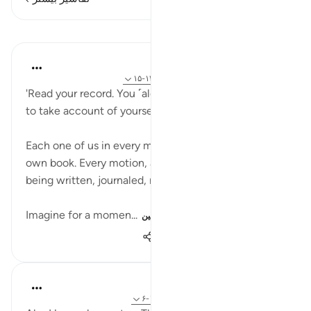
درس‌ها
Hammad Fahim
۲ سال پیش
·
ارجاع دادن
آیه ۱:۹۹-۷، ۱۳:۱۷-۱۵
'Read your record. You ˹alone˺ are sufficient this Day
to take account of yourself!'
Each one of us in every moment is an author of our
own book. Every motion, action, and intention is
being written, journaled, recorded, and transcribed.
Imagine for a momen...
بیشتر ببین
۶۵۳
۱۹
۲۹
Prophetic Commentary
۸ سال پیش
·
ارجاع دادن
آیه ۳:۸۴-۴، ۱:۹۹-۶