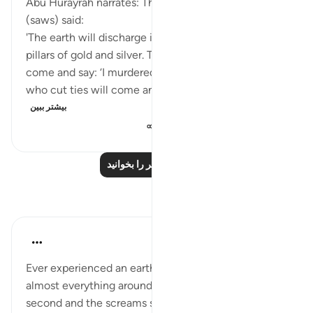
Abu Hurayrah narrates: The Messenger of Allah
(saws) said:
'The earth will discharge its hidden treasures like
pillars of gold and silver. Then the murderer will
come and say: ‘I murdered for this?!’ Then the one
who cut ties will come and say: ‘I cut ties wi...
بیشتر ببین
۱٬۴۰۴
۰
۶
درس‌های بیشتر را بخوانید
بازتاب‌ها
Shameel Khan
سال گذشته
·
ارجاع دادن
آیه ۳:۹۹
Ever experienced an earthquake? A small jolt and
almost everything around us changes. An extra
second and the screams start- if this is the situation