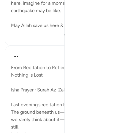
here, imagine for a moment what the final
earthquake may be like.
May Allah save us here & in the hereafter, ...
بیشتر ببین
۲۷۲
۳
۱۲
ekaterina myachina
۲ هفته پیش
·
ارجاع دادن
آیه ۱:۹۹-۸
From Recitation to Reflection
Nothing Is Lost
Isha Prayer · Surah Az-Zalzalah (99:1–8)
Last evening’s recitation began with the earth itself.
The ground beneath us—something so familiar that
we rarely think about it—was suddenly no longer
still.