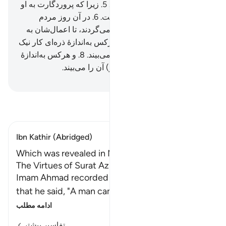
تمام خبرهایش را بازگو می‌کند.
5
.
زیرا که پروردگارت به او
(چنین) وحی (و حکم) کرده است.
6
.
در آن روز مردم
پراکنده (از موقف حساب) باز می‌گردند، تا اعمال‌شان به
آن‌ها نشان داده شود.
7
.
پس هرکس به‌اندازۀ ذره‌ای کار نیک
انجام داده باشد (پاداش) آن را می‌بیند.
8
.
و هرکس به‌اندازۀ
ذره‌ای کار بد کرده باشد، (کیفر) آن را می‌بیند.
Hussein Taji Kal Dari
-
تفسیر بخوانید
Ibn Kathir (Abridged)
Which was revealed in Madina
The Virtues of Surat Az-Zalzalah
Imam Ahmad recorded from `Abdullah bin `Amr
that he said, "A man came to the Messenger o
…
ادامه مطلب
تفاسیر بیشتر