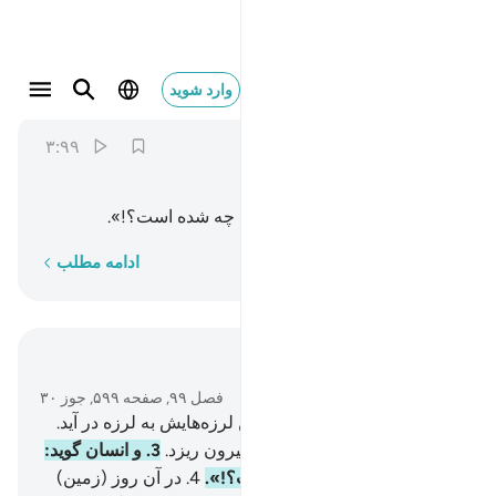
وقال الانسان ما لها ٣
وارد شوید
Az-Zalzalah
99:3
۳:۹۹
ﱾ
ﱿ
ﲀ
ﲁ
ﲂ
و انسان گوید: «آن (= زمین) را چه شده است؟!».
کلمه به کلمه
ادامه مطلب
در متن بخوانید
فصل ۹۹, صفحه ۵۹۹, جوز ۳۰
1
.
هنگامی‌که زمین با شدید‌ترین لرزه‌هایش به لرزه در آید.
2
.
و زمین بار‌های سنگینش را بیرون ریزد.
3
.
و انسان گوید:
«آن (= زمین) را چه شده است؟!».
4
.
در آن روز (زمین)